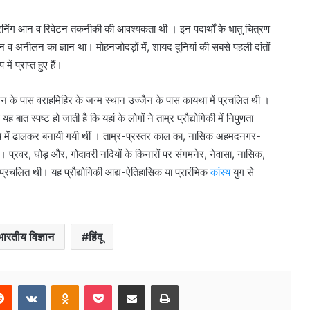
ि, रनिंग आन व रिवेटन तकनीकी की आवश्यकता थी । इन पदार्थों के धातु चित्रण
लन व अनीलन का ज्ञान था। मोहनजोदड़ों में, शायद दुनियां की सबसे पहली दांतों
ें प्राप्त हुए हैं।
्जैन के पास वराहमिहिर के जन्म स्थान उज्जैन के पास कायथा में प्रचलित थी ।
 यह बात स्पष्ट हो जाती है कि यहां के लोगों ने ताम्र प्रौद्योगिकी में निपुणता
 सांचे में ढालकर बनायी गयी थीं । ताम्र-प्रस्तर काल का, नासिक अहमदनगर-
 रहा है। प्रवर, घोड़ और, गोदावरी नदियों के किनारों पर संगमनेर, नेवासा, नासिक,
णतः प्रचलित थी। यह प्रौद्योगिकी आद्य-ऐतिहासिक या प्रारंभिक
कांस्य
युग से
भारतीय विज्ञान
हिंदू
erest
Reddit
VKontakte
Odnoklassniki
Pocket
Share via Email
Print