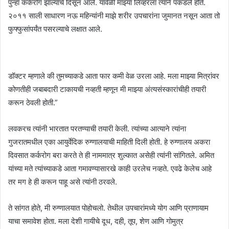
पुन्हा कर्करोग झाल्याचे दिसून आले. यावेळी माझ्या लिव्हरला त्याने पकडले होते.
२०११ साली साधारण नऊ महिन्यांनी माझे शरीर उपचारांना जुमानत नसून आता तो
फुफ्फुसांपर्यंत पसरल्याचे लक्षात आले.
डॉक्टर म्हणाले की तुमच्याकडे आता फार कमी वेळ उरला आहे. मला माझ्या मित्रांवर
कोणतीही जबाबदारी टाकायची नव्हती म्हणून मी माझ्या अंत्यसंस्कारांचीही तयारी
करून ठेवली होती.”
लवकरच त्यांनी भारतात परतण्याची तयारी केली. त्यांच्या आत्याने त्यांना
गुजरातमधील एका आयुर्वेदिक रुग्णालयाची माहिती दिली होती. हे रुग्णालय अकरा
दिवसात कर्करोग बरा करते ते ही नाममात्र शुल्कात असेही त्यांनी सांगितले. अमित
यांच्या मते त्यांच्याकडे आता गमावण्यासारखे काही उरलेच नव्हते. एवढे केलेच आहे
तर मग हे ही करून पाहू असे त्यांनी ठरवले.
ते सांगत होते, मी रुग्णालयात पोहोचलो. तेथील उपचारांमध्ये योग आणि प्राणायाम
याचा समावेश होता. मला देशी गायीचे दूध, दही, तूप, शेण आणि गोमुत्र