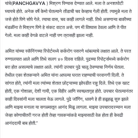
यांचे(
PANCHGAVYA
) मिश्रण पिण्यास देण्यात आले. मला ते अनशापोटी
घ्यायचे होते. अनेक वर्षे केमो घेतल्याने तोंडाची चव केव्हाच गेली होती. त्यामुळे मला ते
जसे होते पिणे सोपे गेले. त्याचा वास, चव काही लागले नाही. तिथे असणाऱ्या बाकीच्या
मंडळींना ते मिश्रण पिणे हे संकट वाटत असे. पण मी विश्वास ठेवला आणि ते पीत
गेलो. मला काही वेगळे वाटले नाही पण त्रासही झाला नाही.
अमित यांच्या स्कॅनिंगच्या रिपोर्टमध्ये कर्करोग पसरणे थांबल्याचे लक्षात आले. ते परत
रुग्णालयात आले आणि तिथे सलग ४० दिवस राहिले. पुढच्या रिपोर्ट्समध्ये कर्करोग
बरा होत असल्याचे लक्षात आले. त्यांनी उपचार पुढे चालू ठेवण्याचा निर्णय घेतला.
तेथील एका शेतकऱ्याने अमित यांना आपल्या घरात राहण्याची परवानगी दिली. ते
सांगत होते, त्यांनी मला त्यांच्या शेतात छोट्याच्या झोपडीत राहू दिले. तिथे एक खाट
होती, एक गोशाळा, देशी गायी, एक विहीर आणि स्वच्छतागृह होते. उपचार घेतल्यानंतर
काही दिवसांनी मला चालता येऊ लागले. पुढे जॉगिंग, धावणे हे ही हळूहळू सुरु झाले
आणि माझ्या मनाला या सगळ्यातून आनंद मिळू लागला. माझ्या उपचारादरम्यान मला
जेव्हा कोणाचीतरी गरज होती तेव्हा गावकऱ्यांकडे माझ्यासाठी वेळ होता ही केवढी
आनंददायी बाब होती.”