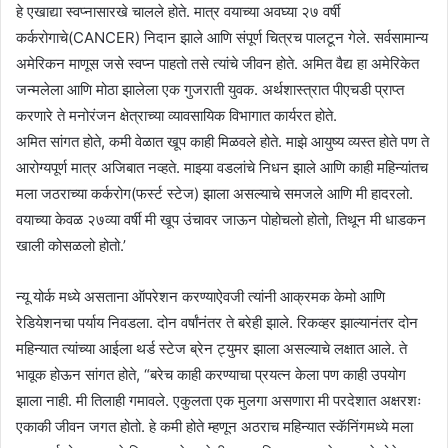
हे एखाद्या स्वप्नासारखे चालले होते. मात्र वयाच्या अवघ्या २७ वर्षी
कर्करोगाचे(CANCER) निदान झाले आणि संपूर्ण चित्रच पालटून गेले. सर्वसामान्य
अमेरिकन माणूस जसे स्वप्न पाहतो तसे त्यांचे जीवन होते. अमित वैद्य हा अमेरिकेत
जन्मलेला आणि मोठा झालेला एक गुजराती युवक. अर्थशास्त्रात पीएचडी प्राप्त
करणारे ते मनोरंजन क्षेत्राच्या व्यावसायिक विभागात कार्यरत होते.
अमित सांगत होते, कमी वेळात खूप काही मिळवले होते. माझे आयुष्य व्यस्त होते पण ते
आरोग्यपूर्ण मात्र अजिबात नव्हते. माझ्या वडलांचे निधन झाले आणि काही महिन्यांतच
मला जठराच्या कर्करोग(फर्स्ट स्टेज) झाला असल्याचे समजले आणि मी हादरलो.
वयाच्या केवळ २७व्या वर्षी मी खूप उंचावर जाऊन पोहोचलो होतो, तिथून मी धाडकन
खाली कोसळलो होतो.’
न्यू योर्क मध्ये असताना ऑपरेशन करण्याऐवजी त्यांनी आक्रमक केमो आणि
रेडियेशनचा पर्याय निवडला. दोन वर्षांनंतर ते बरेही झाले. रिकव्हर झाल्यानंतर दोन
महिन्यात त्यांच्या आईला थर्ड स्टेज ब्रेन ट्युमर झाला असल्याचे लक्षात आले. ते
भावूक होऊन सांगत होते, “बरेच काही करण्याचा प्रयत्न केला पण काही उपयोग
झाला नाही. मी तिलाही गमावले. एकुलता एक मुलगा असणारा मी परदेशात अक्षरशः
एकाकी जीवन जगत होतो. हे कमी होते म्हणून अठराच महिन्यात स्कॅनिंगमध्ये मला