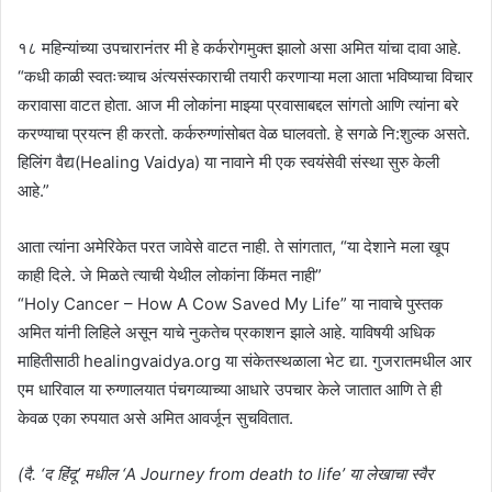
१८ महिन्यांच्या उपचारानंतर मी हे कर्करोगमुक्त झालो असा अमित यांचा दावा आहे.
“कधी काळी स्वतःच्याच अंत्यसंस्काराची तयारी करणाऱ्या मला आता भविष्याचा विचार
करावासा वाटत होता. आज मी लोकांना माझ्या प्रवासाबद्दल सांगतो आणि त्यांना बरे
करण्याचा प्रयत्न ही करतो. कर्करुग्णांसोबत वेळ घालवतो. हे सगळे नि:शुल्क असते.
हिलिंग वैद्य(Healing Vaidya) या नावाने मी एक स्वयंसेवी संस्था सुरु केली
आहे.”
आता त्यांना अमेरिकेत परत जावेसे वाटत नाही. ते सांगतात, “या देशाने मला खूप
काही दिले. जे मिळते त्याची येथील लोकांना किंमत नाही”
“Holy Cancer – How A Cow Saved My Life” या नावाचे पुस्तक
अमित यांनी लिहिले असून याचे नुकतेच प्रकाशन झाले आहे. याविषयी अधिक
माहितीसाठी healingvaidya.org या संकेतस्थळाला भेट द्या. गुजरातमधील आर
एम धारिवाल या रुग्णालयात पंचगव्याच्या आधारे उपचार केले जातात आणि ते ही
केवळ एका रुपयात असे अमित आवर्जून सुचवितात.
(दै. ‘द हिंदू’ मधील ‘A Journey from death to life’ या लेखाचा स्वैर