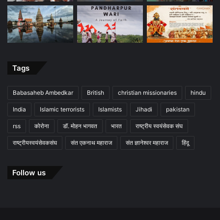
Tags
Babasaheb Ambedkar
British
christian missionaries
hindu
India
Islamic terrorists
Islamists
Jihadi
pakistan
rss
कोरोना
डॉ. मोहन भागवत
भारत
राष्ट्रीय स्वयंसेवक संघ
राष्ट्रीयस्वयंसेवकसंघ
संत एकनाथ महाराज
संत ज्ञानेश्वर महाराज
हिंदू
Follow us