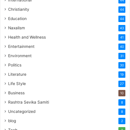
International
44
Christianity
44
Education
44
Naxalism
43
Health and Wellness
41
Entertainment
40
Environment
31
Politics
30
Literature
19
Life Style
27
Business
10
Rashtra Sevika Samiti
8
Uncategorized
8
blog
2