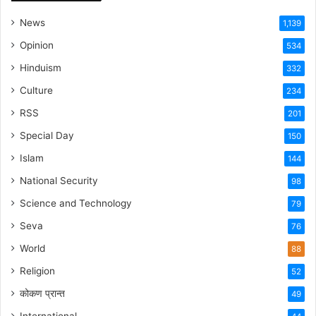
News
1,139
Opinion
534
Hinduism
332
Culture
234
RSS
201
Special Day
150
Islam
144
National Security
98
Science and Technology
79
Seva
76
World
88
Religion
52
कोकण प्रान्त
49