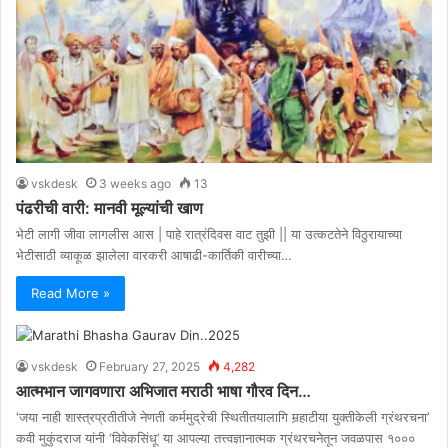
vskdesk
3 weeks ago
13
पंढरीची वारी: मानवी मूल्यांची खाण
भेटी लागी जीवा लागलीस आस | पाहे रात्रंदिवस वाट तुझी || या उत्कटतेने विठुरायाच्या
भेटीसाठी व्याकूळ झालेला वारकरी आषाढी-कार्तिकी वारीच्या…
Read More »
vskdesk
February 27, 2025
4,282
आत्मभान जागवणारा अभिजात मराठी भाषा गौरव दिन…
‘जया नाही शास्त्रप्रतीतीजे नेणती कर्ममुद्रेची स्थितीतयालागि मर्‍हाटीया युक्तीकेली ग्रंथरचना’
कवी मुकुंदराज यांनी ‘विवेकसिंधू’ या आपल्या तत्त्वज्ञानात्मक ग्रंथरचनेतून जवळपास १०००