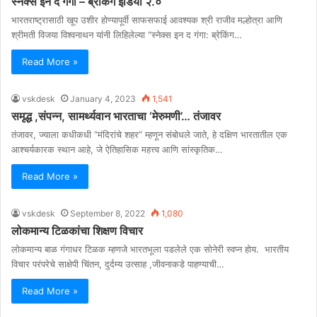
स्नेक्स इन द गंगा – ब्रेकिंग इंडिया २.०
भारतराष्ट्रासाठी खूप उशीर होण्यापूर्वी साफसफाई आवश्यक श्री राजीव मल्होत्रा आणि
श्रीमती विजया विश्वनाथन यांनी लिहिलेल्या “स्नेक्स इन द गंगा: ब्रेकिंग…
Read More »
vskdesk
January 4, 2023
1,541
समृद्ध ,संपन्न, सामर्थ्यवान भारताचा ‘मेरुमणी’… तंजावर
तंजावर, ज्याला कधीकधी “मंदिरांचे शहर” म्हणून संबोधले जाते, हे दक्षिण भारतातील एक
आश्चर्यकारक स्थान आहे, जे ऐतिहासिक महत्त्व आणि सांस्कृतिक…
Read More »
vskdesk
September 8, 2022
1,080
लोकमान्य टिळकांचा शिक्षण विचार
लोकमान्य बाळ गंगाधर टिळक म्हणजे भारतभूला पडलेले एक सोनेरी स्वप्न होय. भारतीय
विचार परंपरेचे साक्षेपी चिंतन, दुर्दम्य उत्साह ,जीवनाकडे पाहण्याची…
Read More »