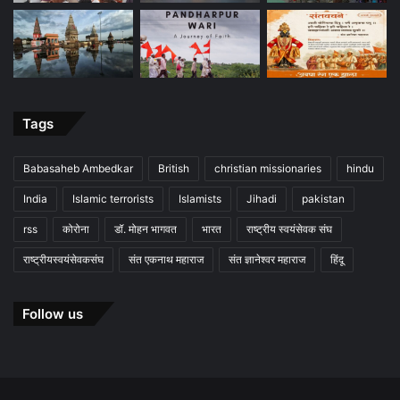
Tags
Babasaheb Ambedkar
British
christian missionaries
hindu
India
Islamic terrorists
Islamists
Jihadi
pakistan
rss
कोरोना
डॉ. मोहन भागवत
भारत
राष्ट्रीय स्वयंसेवक संघ
राष्ट्रीयस्वयंसेवकसंघ
संत एकनाथ महाराज
संत ज्ञानेश्वर महाराज
हिंदू
Follow us