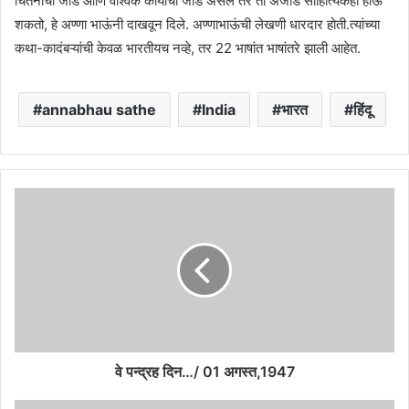
चिंतनाची जोड आणि वैश्विक कार्याची जोड असेल तर तो अजोड साहित्यिकही होऊ
शकतो, हे अण्णा भाऊंनी दाखवून दिले. अण्णाभाऊंची लेखणी धारदार होती.त्यांच्या
कथा-कादंबऱ्यांची केवळ भारतीयच नव्हे, तर 22 भाषांत भाषांतरे झाली आहेत.
annabhau sathe
India
भारत
हिंदू
वे पन्द्रह दिन…/ 01 अगस्त,1947