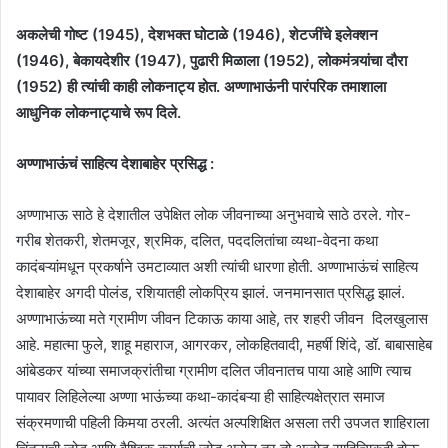
अकलेची गोष्ट (1945), देशभक्त घोटाळे (1946), शेटजींचे इलेक्शन
(1946), बेकायदेशीर (1947), पुढारी मिळाला (1952), लोकमंत्र्यांचा दौरा
(1952) ही त्यांची काही लोकनाट्य होत. अण्णाभाऊंनी पारंपरिक तमाशाला
आधुनिक लोकनाट्याचे रूप दिले.
अण्णाभाऊंचं साहित्य देशाबाहेर प्रसिद्ध :
अण्णाभाऊ साठे हे देशातील उपेक्षित लोक जीवनाच्या अनुभवाचे साठे ठरले. गोर-
गरीब शेतकरी, शेतमजूर, श्रमिक, दलित, पददलितांचा व्यथा-वेदना कथा
कादंबऱ्यांमधून प्रकर्षाने उमटाव्यात अशी त्यांची धारणा होती. अण्णाभाऊंचं साहित्य
देशाबाहेर अगदी पोलंड, रशियातही लोकप्रिय झालं. जनमानसात प्रसिद्ध झालं.
अण्णाभाऊंच्या मते ग्रामीण जीवन टिकाऊ काया आहे, तर शहरी जीवन दिलखुलास
आहे. महात्मा फुले, शाहू महाराज, आगरकर, लोकहितवादी, महर्षी शिंदे, डॉ. बाबासाहेब
आंबेडकर यांच्या समाजक्रांतीचा ग्रामीण दलित जीवनातच पाया आहे आणि त्याच
पायावर लिहिलेल्या अण्णा भाऊंच्या कथा-कादंबऱ्या ही साहित्यक्षेत्रात समाज
संक्रमणाची पहिली किमया ठरली. अत्यंत अल्पशिक्षित असला तरी उपजत शाहिराला