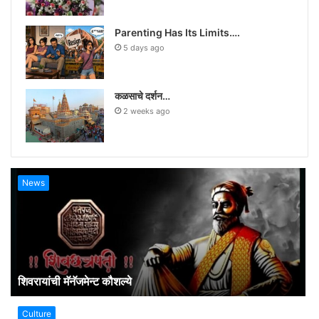
Parenting Has Its Limits….
5 days ago
कळसाचे दर्शन…
2 weeks ago
News
शिवरायांची मॅनॅजमेन्ट कौशल्ये
Culture