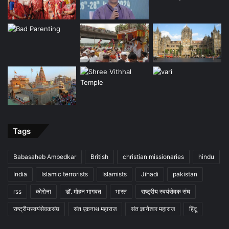
Tags
Babasaheb Ambedkar
British
christian missionaries
hindu
India
Islamic terrorists
Islamists
Jihadi
pakistan
rss
कोरोना
डॉ. मोहन भागवत
भारत
राष्ट्रीय स्वयंसेवक संघ
राष्ट्रीयस्वयंसेवकसंघ
संत एकनाथ महाराज
संत ज्ञानेश्वर महाराज
हिंदू