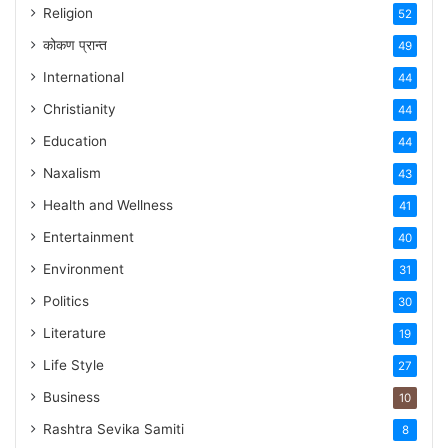
Religion
52
कोकण प्रान्त
49
International
44
Christianity
44
Education
44
Naxalism
43
Health and Wellness
41
Entertainment
40
Environment
31
Politics
30
Literature
19
Life Style
27
Business
10
Rashtra Sevika Samiti
8