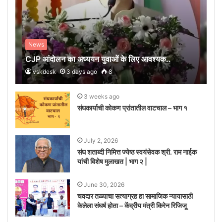
News
CJP आंदोलन का अध्ययन युवाओं के लिए आवश्यक..
vskdesk
3 days ago
8
3 weeks ago
संघकार्याची कोकण प्रांतातील वाटचाल – भाग १
July 2, 2026
संघ शताब्दी निमित्त ज्येष्ठ स्वयंसेवक श्री. राम नाईक
यांची विशेष मुलाखत | भाग २ |
June 30, 2026
चवदार तळ्याचा सत्याग्रह हा सामाजिक न्यायासाठी
केलेला संघर्ष होता – केंद्रीय मंत्री किरेन रिजिजू