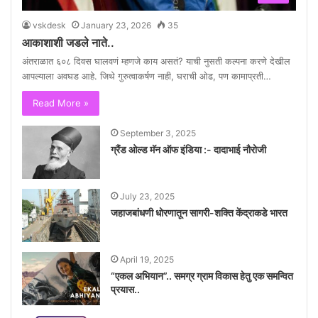
vskdesk
January 23, 2026
35
आकाशाशी जडले नाते..
अंतराळात ६०८ दिवस घालवणं म्हणजे काय असतं? याची नुसती कल्पना करणे देखील
आपल्याला अवघड आहे. जिथे गुरुत्वाकर्षण नाही, घराची ओढ, पण कामाप्रती…
Read More »
September 3, 2025
ग्रैंड ओल्ड मॅन ऑफ इंडिया :- दादाभाई नौरोजी
July 23, 2025
जहाजबांधणी धोरणातून सागरी-शक्ति केंद्राकडे भारत
April 19, 2025
“एकल अभियान”.. समग्र ग्राम विकास हेतु एक समन्वित
प्रयास..