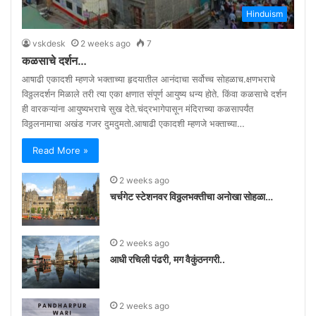
Hinduism
vskdesk
2 weeks ago
7
कळसाचे दर्शन…
आषाढी एकादशी म्हणजे भक्ताच्या हृदयातील आनंदाचा सर्वोच्च सोहळाच.क्षणभराचे
विठ्ठलदर्शन मिळाले तरी त्या एका क्षणात संपूर्ण आयुष्य धन्य होते. किंवा कळसाचे दर्शन
ही वारकऱ्यांना आयुष्यभराचे सुख देते.चंद्रभागेपासून मंदिराच्या कळसापर्यंत
विठ्ठलनामाचा अखंड गजर दुमदुमतो.आषाढी एकादशी म्हणजे भक्ताच्या…
Read More »
2 weeks ago
चर्चगेट स्टेशनवर विठ्ठलभक्तीचा अनोखा सोहळा…
2 weeks ago
आधी रचिली पंढरी, मग वैकुंठनगरी..
2 weeks ago