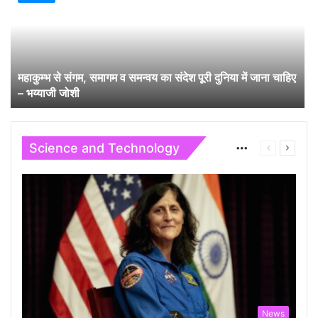
महाकुम्भ से संगम, समागम व समन्वय का संदेश पूरी दुनिया में जाना चाहिए
– भय्याजी जोशी
Science and Technology
More
Previous
Next
page
page
News