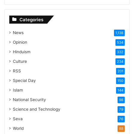
Categories
News
1,138
Opinion
534
Hinduism
332
Culture
234
RSS
201
Special Day
150
Islam
144
National Security
98
Science and Technology
79
Seva
76
World
88