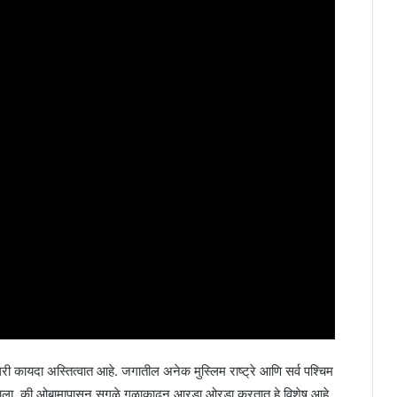
नागरी कायदा अस्तित्वात आहे. जगातील अनेक मुस्लिम राष्ट्रे आणि सर्व पश्चिम
ू झाला, की ओबामापासून सगळे गळाकाढून आरडा ओरडा करतात हे विशेष आहे.