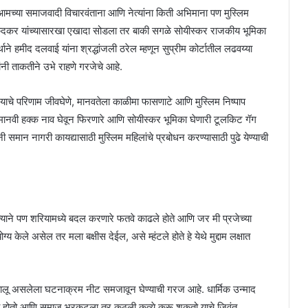
ून आमच्या समाजवादी विचारवंताना आणि नेत्यांना किती अभिमाना पण मुस्लिम
ंदकर यांच्यासारखा एखादा सोडला तर बाकी सगळे सोयीस्कर राजकीय भूमिका
ाने हमीद दलवाई यांना श्रद्धांजली ठरेल म्हणून सुप्रीम कोर्टातील लढवय्या
ंनी ताकतीने उभे राहणे गरजेचे आहे.
ज याचे परिणाम जीवघेणे, मानवतेला काळीमा फासणाटे आणि मुस्लिम निष्पाप
मानवी हक्क नाव घेवून फिरणारे आणि सोयीस्कर भूमिका घेणारी टूलकिट गॅग
 समान नागरी कायद्यासाठी मुस्लिम महिलांचे प्रबोधन करण्यासाठी पुढे येण्याची
 त्याने पण शरियामध्ये बदल करणारे फतवे काढले होते आणि जर मी प्रजेच्या
केले असेल तर मला बक्षीस देईल, असे म्हंटले होते हे येथे मुद्दाम लक्षात
लू असलेला घटनाक्रम नीट समजावून घेण्याची गरज आहे. धार्मिक उन्माद
व होतो आणि समाज भरकटला तर कुठली कृत्ये करू शकतो याचे जिवंत