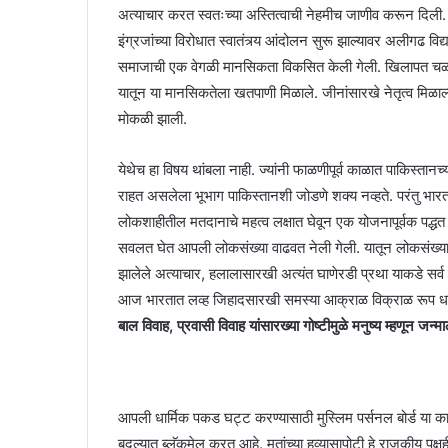
अत्याचार करत स्वतःच्या अस्तित्वाची नेहमीच जाणीव करून दि
इंग्रजांच्या विरोधात स्वातंत्र्य आंदोलन सुरू झाल्यावर अलीगढ विद्
समाजाची एक वेगळी मानसिकता विकसित केली गेली. खिलापत चळवळी
यातून या मानसिकतेला खतपाणी मिळाले. जीनांसारखे नेतृत्व मिळ
मोकळी झाली.
येथेच हा विषय थांबला नाही. ज्यांनी फाळणीपूर्व काळात पाकिस्तानच्
राहत असलेला भूभाग पाकिस्तानशी जोडणे शक्य नव्हते. परंतु भारतात
लोकशाहीतील मतदानाचे महत्व लक्षात घेवून एक योजनापूर्वक पद्धत
सवलत घेत आपली लोकसंख्या वाढवत नेली गेली. यातून लोकसंख्या हा 
झालेले अत्याचार, हलालासारखी अत्यंत घाणेरडी प्रथा याकडे सर्व स्त्
आज भारतात लव्ह जिहादसारखी समस्या आक्राळ विक्राळ रूप ध
बाल विवाह, प्रवासी विवाह यांसारख्या गोष्टीमुळे मनुष्य म्हणून जन
आपली धार्मिक पकड घट्ट करण्यासाठी मुस्लिम पर्सनल बोर्ड या क
बदल्यात ब्लॅकमेल करत आहे. मतांच्या हव्यासापोटी हे राजकीय पक्