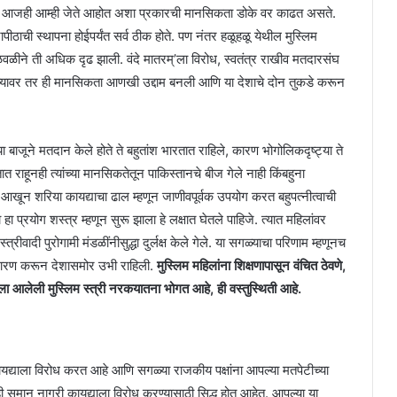
ली. आजही आम्ही जेते आहोत अशा प्रकारची मानसिकता डोके वर काढत असते.
यापीठाची स्थापना होईपर्यंत सर्व ठीक होते. पण नंतर हळूहळू येथील मुस्लिम
ने ती अधिक दृढ झाली. वंदे मातरम्’ला विरोध, स्वतंत्र राखीव मतदारसंघ
ाल्यावर तर ही मानसिकता आणखी उद्दाम बनली आणि या देशाचे दोन तुकडे करून
या बाजूने मतदान केले होते ते बहुतांश भारतात राहिले, कारण भोगोलिकदृष्ट्या ते
 राहूनही त्यांच्या मानसिकतेतून पाकिस्तानचे बीज गेले नाही किंबहुना
 आखून शरिया कायद्याचा ढाल म्हणून जाणीवपूर्वक उपयोग करत बहुपत्नीत्वाची
प्रयोग शस्त्र म्हणून सुरू झाला हे लक्षात घेतले पाहिजे. त्यात महिलांवर
रीवादी पुरोगामी मंडळींनीसुद्धा दुर्लक्ष केले गेले. या सगळ्याचा परिणाम म्हणूनच
ारण करून देशासमोर उभी राहिली.
मुस्लिम महिलांना शिक्षणापासून वंचित ठेवणे,
्माला आलेली मुस्लिम स्त्री नरकयातना भोगत आहे, ही वस्तुस्थिती आहे.
ायद्याला विरोध करत आहे आणि सगळ्या राजकीय पक्षांना आपल्या मतपेटीच्या
षही समान नागरी कायद्याला विरोध करण्यासाठी सिद्ध होत आहेत. आपल्या या