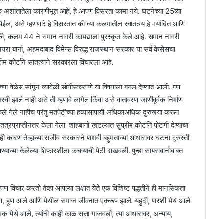
ागतिक अशांतातेला कारणीभूत आहे, हे आपण विसरता कामा नये. घटनेच्या 25व्या
 येईल, असे म्हणणारे हे विसरतात की त्या कलमातील स्वातंत्र्य हे मर्यादित आणि
 की, कलम 44 ने समान नागरी कायद्याला पुरस्कृत केले आहे. समान नागरी
ायरा बानो, अहमदाबाद विमेन्स विरुद्ध राजस्थान सरकार या सर्व केसेसचा
म कोर्टाने सातत्याने सरकारला विचारला आहे.
च्या वेळेस सांगून त्यावेळी सोयीस्करपणे या विषयाला बगल देण्यात आली. पण
वी झाले नाही असे ती म्हणावे लागेल किंवा असे वातावरण जाणीवूर्वक निर्माण
 केले गेले नाहीच परंतु मतपेटीच्या हव्यासापायी अधिकाअधिक दुरुस्त्या करून
ातंत्रप्राप्तीनंतर केला गेला. शाहबानो खटल्यात सुप्रीम कोटनि पोटगी देण्याचा
ाही कारण तेव्हाच्या राजीव सरकारने पाशवी बहुमताच्या आधारावर घटना दुरुस्ती
ण्याच्या केलेल्या शिफारशीला कचऱ्याची पेटी दाखवली. पुन्हा सायराबानोबाबत
विचार करतो तेव्हा आपल्या लक्षात येते एक विशिष्ट पद्धतीने ही मानसिकता
, हूण आले आणि येथील समाज जीवनात एकरूप झाले. यहुदी, पारशी येथे आले
्रमक येथे आले, त्यांनी काही काळ सत्ता गाजवली, त्या आधारावर, अन्याय,