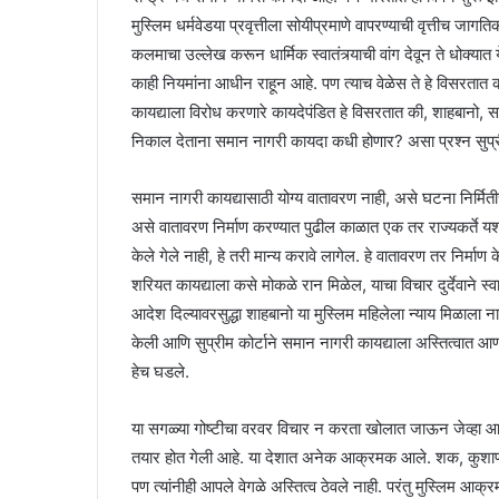
मुस्लिम धर्मवेडया प्रवृत्तीला सोयीप्रमाणे वापरण्याची वृत्तीच ज
कलमाचा उल्लेख करून धार्मिक स्वातंत्र्याची वांग देवून ते धोक्यात
काही नियमांना आधीन राहून आहे. पण त्याच वेळेस ते हे विसरतात
कायद्याला विरोध करणारे कायदेपंडित हे विसरतात की, शाहबानो, स
निकाल देताना समान नागरी कायदा कधी होणार? असा प्रश्न सुप्री
समान नागरी कायद्यासाठी योग्य वातावरण नाही, असे घटना निर्मिती
असे वातावरण निर्माण करण्यात पुढील काळात एक तर राज्यकर्ते यशस्
केले गेले नाही, हे तरी मान्य करावे लागेल. हे वातावरण तर निर्माण
शरियत कायद्याला कसे मोकळे रान मिळेल, याचा विचार दुर्देवाने स्व
आदेश दिल्यावरसुद्धा शाहबानो या मुस्लिम महिलेला न्याय मिळाला न
केली आणि सुप्रीम कोर्टाने समान नागरी कायद्याला अस्तित्वात आण
हेच घडले.
या सगळ्या गोष्टीचा वरवर विचार न करता खोलात जाऊन जेव्हा आपण 
तयार होत गेली आहे. या देशात अनेक आक्रमक आले. शक, कुशाण
पण त्यांनीही आपले वेगळे अस्तित्व ठेवले नाही. परंतु मुस्लिम आक