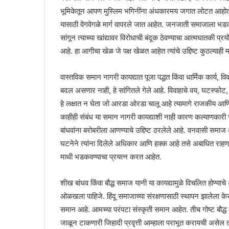
भूमिकेतून आपण मुस्लिम भगिनींना अंधकारमय जगात लोटत आहोत, त्
यासाठी वेगवेगळे मार्ग वापरले जात आहेत. जनजाती समाजाला भड
सांगून त्याच्या खांद्यावर विरोधाची बंदूक ठेवण्याचा आत्मघातकी प
आहे. हा आगीचा खेळ जे पक्ष खेळत आहेत त्यांचे उद्दिष्ट कुठल्याही
वास्तविक समान नागरी कायद्यात पूजा पद्धत किंवा धार्मिक कार्य, विव
बदल असणार नाही, हे सांगितले गेले आहे. विवाहाचे वय, घटस्फोट
हे लक्षात न घेता जो आरडा ओरडा चालू आहे त्यामागे राजकीय आणि
काहीही संबंध या समान नागरी कायद्याशी नाही कारण कल्याणकारी 
बांधवांना बरोबरीला आणण्याचे उद्दिष्ट ठरलेले आहे. वनवासी समाज 
घटनेने त्यांना दिलेले अधिकार आणि हक्क आहे तसे अबाधित राहणार आ
माथी भडकवण्याचा प्रयत्न करत आहेत.
शीख बांधव किंवा बौद्ध समाज यानी या कायद्यामुळे विचलित होण्याचे
ओळखला पाहिजे. हिंदू समाजाच्या संरक्षणासाठी स्थापन झालेला क
समान आहे. आमच्या परंपटा संस्कृती समान आहेत. तीच गोष्ट बौद्ध बा
जाळून टाकणारी जिहादी प्रवृत्ती आम्हाला पराभूत करायची असेल 