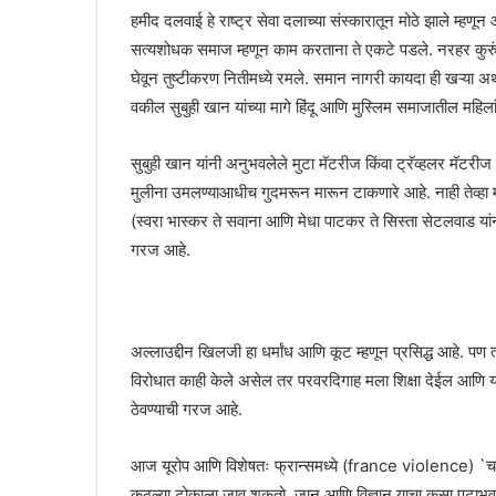
हमीद दलवाई हे राष्ट्र सेवा दलाच्या संस्कारातून मोठे झाले म्हण
सत्यशोधक समाज म्हणून काम करताना ते एकटे पडले. नरहर कुरु
घेवून तुष्टीकरण नितीमध्ये रमले. समान नागरी कायदा ही खऱ्या अर्थ
वकील सुबुही खान यांच्या मागे हिंदू आणि मुस्लिम समाजातील महिला
सुबुही खान यांनी अनुभवलेले मुटा मॅटरीज किंवा ट्रॅव्हलर मॅटरी
मुलीना उमलण्याआधीच गुदमरून मारून टाकणारे आहे. नाही तेव्हा 
(स्वरा भास्कर ते सवाना आणि मेधा पाटकर ते सिस्ता सेटलवाड यांनी
गरज आहे.
अल्लाउद्दीन खिलजी हा धर्मांध आणि कूट म्हणून प्रसिद्ध आहे. पण
विरोधात काही केले असेल तर परवरदिगाह मला शिक्षा देईल आणि योग्य 
ठेवण्याची गरज आहे.
आज यूरोप आणि विशेषतः फ्रान्समध्ये (france violence) `चा
कुठल्या टोकाला जावू शकतो, जान आणि विज्ञान याचा कसा पटाभ