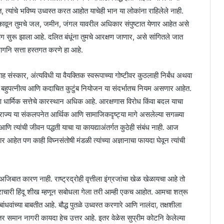
यांचे भविष्य उध्वस्त करत आहोत याचेही भान या लोकांना राहिलेले नाही.
कावून तुमचे जल, जमीन, जंगल यावरील अधिकार संपुष्टात येणार आहेत असे
्रयोग सुरू झाला आहे. दलित बंधूंना तुमचे आरक्षण जाणार, असे सांगितले जात
 मागनि सत्ता हस्तगत करणे हा आहे.
ाह संस्कार, अंत्यविधी या वैयक्तिक स्वरूपाच्या गोष्टीवर कुठलाही निर्बंध अथवा
, बहुपत्नीत्व आणि कदाचित कुटुंब नियोजन या संदर्भातच नियम असणार आहेत.
 धार्मिक सत्तेचे कारस्थान अधिक आहे. आरक्षणास विरोध किंवा बदल याचा
राज्य या संकलपनेत आर्थिक आणि सामाजिकदृष्ट्या मागे असलेल्या सगळ्या
आणि त्यांची जीवन पद्धती याचा या कायद्याअंतर्गत कुठेही संबंध नाही. आज
हेत पण काही विघ्नसंतोषी मंडळी त्यांच्या अज्ञानाचा फायदा घेवून त्यांची
 अजिबात कारण नाही. राष्ट्रद्रोही वृत्तीला इंग्रजांचा खेळ खेळायचा आहे तो
ेराचारी हिंदू शीख म्हणून सबोधला गेला तरी आम्ही एकच आहोत. आमचा शत्रू
ंधवांच्या बाबतीत आहे. बौद्ध पुतळे उध्वस्त करणारे आणि नालंदा, तक्षशीला
तर समान नागरी कायदा हेच उत्तर आहे. इतर वेळेस सुप्रीम कोटनि केलेल्या