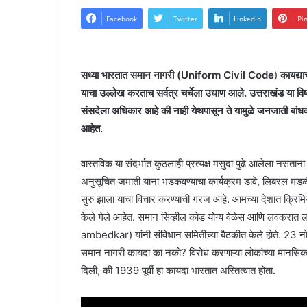
Facebook
Twitter
LinkedIn
Pi
सध्या भारतात समान नागरी (Uniform Civil Code
)
कायद्या
याचा उल्लेख करताच सर्वत्र चर्चेला उधाण आले. उत्तराखंड या विष
संसदेला
अधिकार आहे की नाही येथपासून ते यामुळे जनजाती बांधवा
आहेत.
वास्तविक या संदर्भात कुठलाही प्रत्यक्ष मसुदा पुढे आलेला नसताना
अनुसूचित जमाती याना भडकवण्याचा कार्यक्रम डावे, लिबरल मंडळीं
सुरु झाला याचा विचार करण्याची गरज आहे. आमच्या देशात क्रिम
केले गेले आहेत. समान सिव्हील कोड योग्य वेळेस आणि लवकरात
ambedkar) यांनी संविधान समितीच्या बैठकीत केले होते. 23 नोव
समान नागरी कायदा का नको? विरोध करणाऱ्या लोकांच्या मानसिकतेबद
दिली, की 1939 पूर्वी हा कायदा भारतात अस्तित्वात होता.