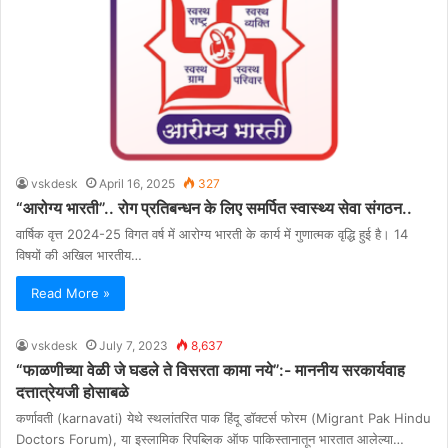
vskdesk
April 16, 2025
327
“आरोग्य भारती”.. रोग प्रतिबन्धन के लिए समर्पित स्वास्थ्य सेवा संगठन..
वार्षिक वृत्त 2024-25 विगत वर्ष में आरोग्य भारती के कार्य में गुणात्मक वृद्धि हुई है। 14
विषयों की अखिल भारतीय…
Read More »
vskdesk
July 7, 2023
8,637
“फाळणीच्या वेळी जे घडले ते विसरता कामा नये”:- माननीय सरकार्यवाह
दत्तात्रेयजी होसाबळे
कर्णावती (karnavati) येथे स्थलांतरित पाक हिंदू डॉक्टर्स फोरम (Migrant Pak Hindu
Doctors Forum), या इस्लामिक रिपब्लिक ऑफ पाकिस्तानातून भारतात आलेल्या…