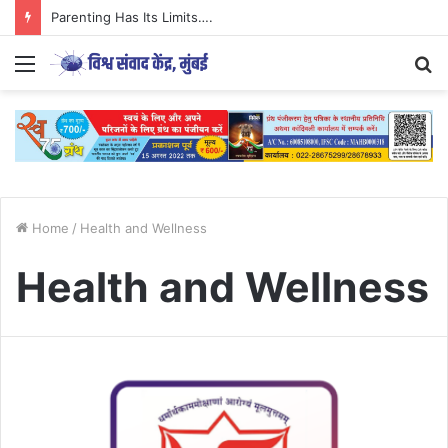
Parenting Has Its Limits….
Menu
S
fo
Home
/
Health and Wellness
Health and Wellness