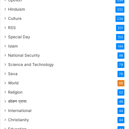
Opinion
534
Hinduism
332
Culture
234
RSS
201
Special Day
150
Islam
144
National Security
98
Science and Technology
79
Seva
76
World
88
Religion
52
कोकण प्रान्त
49
International
44
Christianity
44