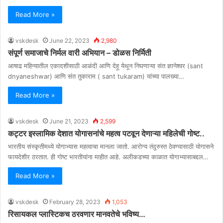
Read More »
vskdesk
June 22, 2023
2,980
संपूर्ण समाजाचे निर्मल वारी अभियान – डोळस निर्मिती
आषाढ महिन्यातील एकादशीसाठी आळंदी आणि देहू येथून निघणाऱ्या संत ज्ञानेश्वर (sant
dnyaneshwar) आणि संत तुकाराम ( sant tukaram) यांच्या पालख्या…
Read More »
vskdesk
June 21, 2023
2,599
कट्टर इस्लामिक देशात योगासनांचे महत्व पटवून देणाऱ्या महिलेची गोष्ट..
भारतीय संस्कृतीमध्ये योगाभ्यास महत्वाचा मानला जातो. आरोग्य तंदुरुस्त ठेवण्यासाठी योगासने
फायदेशीर ठरतात. ही गोष्ट भारतीयांना माहीत आहे. अलीकडच्या काळात योगाभ्यासाबद्दल…
Read More »
vskdesk
February 28, 2023
1,053
रिसायकल प्लास्टिकच ठरवणार मानवतेचे भविष्य…