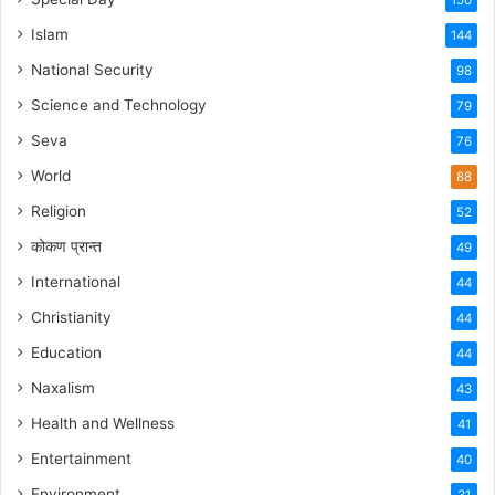
150
Islam
144
National Security
98
Science and Technology
79
Seva
76
World
88
Religion
52
कोकण प्रान्त
49
International
44
Christianity
44
Education
44
Naxalism
43
Health and Wellness
41
Entertainment
40
Environment