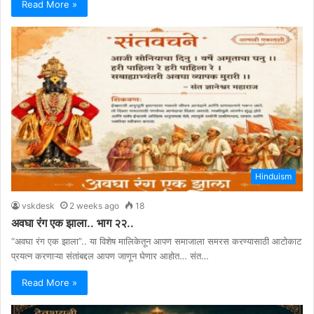
Read More »
Hinduism
vskdesk
2 weeks ago
18
अवघा रंग एक झाला.. भाग २२..
“अवघा रंग एक झाला”.. या विशेष मालिकेतून आपण समाजाला समरस करण्यासाठी आटोकाट
प्रयत्न करणाऱ्या संतांबद्दल आपण जाणून घेणार आहोत… संत…
Read More »