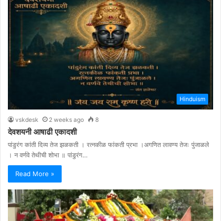
Hinduism
vskdesk
2 weeks ago
8
देवशयनी आषाढी एकादशी
पांडुरंग कांती दिव्य तेज झळकती । रत्नकीळ फांकती प्रभा ।अगणित लावण्य तेजः पुंजाळले
। न वर्णवे तेथीची शोभा ॥ पांडुरंग…
Read More »