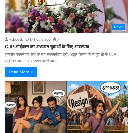
News
vskdesk
17 hours ago
7
CJP आंदोलन का अध्ययन युवाओं के लिए आवश्यक..
राष्ट्रीय स्वयंसेवक संघ के सह सरकार्यवाह श्री. अतुल लिमये जी ने युवाओं से CJP
आंदोलन का गंभीर अध्ययन करने का…
Read More »