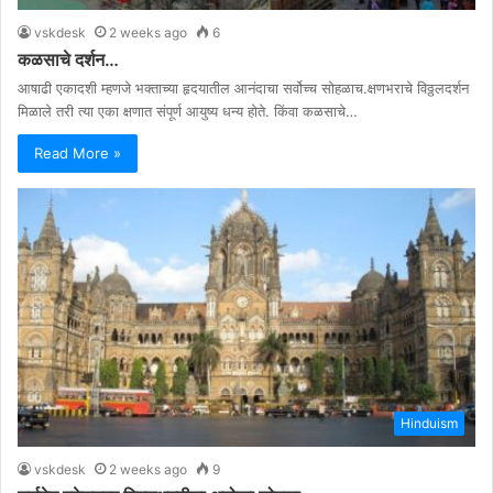
vskdesk
2 weeks ago
6
कळसाचे दर्शन…
आषाढी एकादशी म्हणजे भक्ताच्या हृदयातील आनंदाचा सर्वोच्च सोहळाच.क्षणभराचे विठ्ठलदर्शन
मिळाले तरी त्या एका क्षणात संपूर्ण आयुष्य धन्य होते. किंवा कळसाचे…
Read More »
Hinduism
vskdesk
2 weeks ago
9