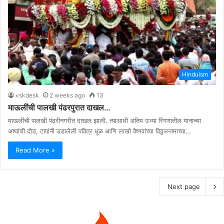
Hinduism
vskdesk
2 weeks ago
13
माऊलींची पालखी पंढरपुरात दाखल…
माऊलींची पालखी पंढरीनगरीत दाखल झाली. त्याआधी अंतिम उभ्या रिंगणातील मानाच्या
अश्वांची दौड, टापांनी उडालेली पवित्र धूळ आणि लाखो वैष्णवांच्या विठ्ठलनामाच्या…
Read More »
Next page