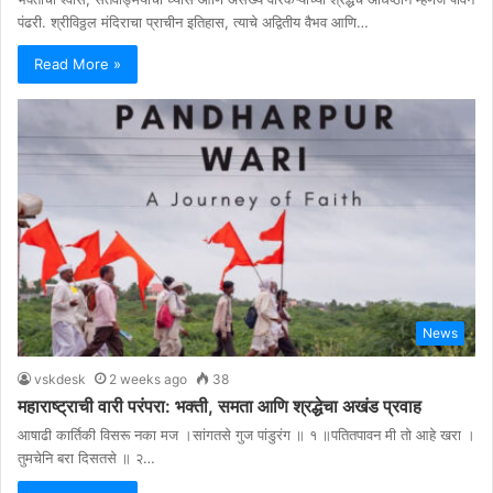
पंढरी. श्रीविठ्ठल मंदिराचा प्राचीन इतिहास, त्याचे अद्वितीय वैभव आणि…
Read More »
News
vskdesk
2 weeks ago
38
महाराष्ट्राची वारी परंपरा: भक्ती, समता आणि श्रद्धेचा अखंड प्रवाह
आषाढी कार्तिकी विसरू नका मज ।सांगतसे गुज पांडुरंग ॥ १ ॥पतितपावन मी तो आहे खरा ।
तुमचेनि बरा दिसतसे ॥ २…