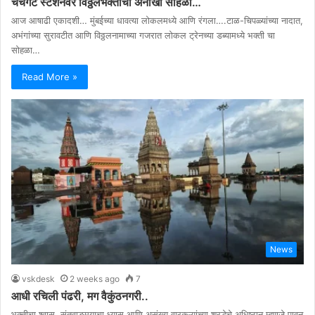
चर्चगेट स्टेशनवर विठ्ठलभक्तीचा अनोखा सोहळा…
आज आषाढी एकादशी… मुंबईच्या धावत्या लोकलमध्ये आणि रंगला….टाळ-चिपळ्यांच्या नादात,
अभंगांच्या सुरावटीत आणि विठ्ठलनामाच्या गजरात लोकल ट्रेनच्या डब्यामध्ये भक्ती चा
सोहळा…
Read More »
News
vskdesk
2 weeks ago
7
आधी रचिली पंढरी, मग वैकुंठनगरी..
भक्तीचा श्वास, संतवाङ्मयाचा ध्यास आणि असंख्य वारकऱ्यांच्या श्रद्धेचे अधिष्ठान म्हणजे पावन