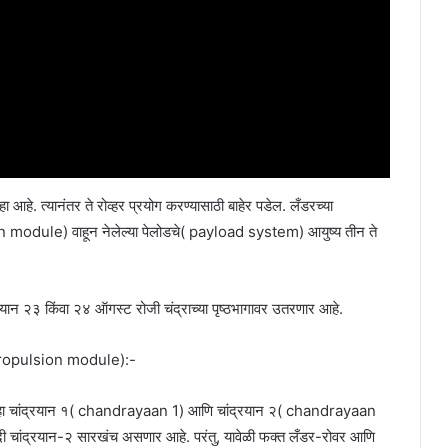
हा आहे. त्यानंतर ते रोव्हर प्रयोग करण्यासाठी बाहेर पडेल. लँडरच्या
on module) वाहून नेलेल्या पेलोडचे( payload system) आयुष्य तीन ते
यान २३ किंवा २४ ऑगस्ट रोजी चंद्राच्या पृष्ठभागावर उतरणार आहे.
ल (propulsion module):-
द्रयान-३ हा चांद्रयान १( chandrayaan 1) आणि चांद्रयान २( chandrayaan
 चांद्रयान-२ सारखंच असणार आहे. परंतु, यावेळी फक्त लँडर-रोवर आणि