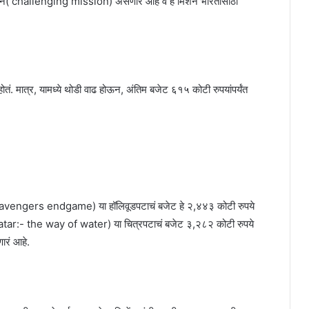
क मिशन( challenging mission) असणार आहे व हे मिशन भारतासाठी
ोतं. मात्र, यामध्ये थोडी वाढ होऊन, अंतिम बजेट ६१५ कोटी रुपयांपर्यंत
डगेम (avengers endgame) या हॉलिवूडपटाचं बजेट हे २,४४३ कोटी रुपये
(avatar:- the way of water) या चित्रपटाचं बजेट ३,२८२ कोटी रुपये
ारं आहे.