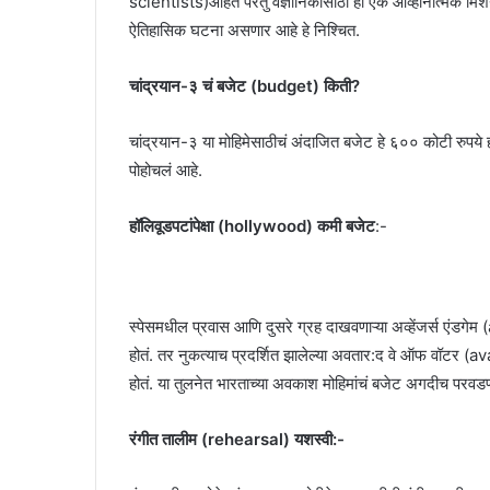
scientists)आहेत परंतु वैज्ञानिकांसाठी हा एक आव्हानात्म
ऐतिहासिक घटना असणार आहे हे निश्चित.
चांद्रयान-३ चं बजेट (budget) किती?
चांद्रयान-३ या मोहिमेसाठीचं अंदाजित बजेट हे ६०० कोटी रुपये ह
पोहोचलं आहे.
हॉलिवूडपटांपेक्षा (hollywood) कमी बजेट
:-
स्पेसमधील प्रवास आणि दुसरे ग्रह दाखवणाऱ्या अव्हेंजर्स एं
होतं. तर नुकत्याच प्रदर्शित झालेल्या अवतार:द वे ऑफ वॉटर 
होतं. या तुलनेत भारताच्या अवकाश मोहिमांचं बजेट अगदीच परवडण
रंगीत तालीम (rehearsal) यशस्वी:-