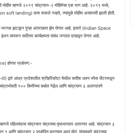
.ही मोहीम म्हणजे २०१९ चांद्रयान-२ मोहिमेचा एक भाग आहे. २०१९ मध्ये,
n soft landing) करू शकले नव्हते, ज्यामुळे मोहीम अयशस्वी झाली होती.
ची मरगळ झटकून पुन्हा अंतराळात झेप घेणार आहे. इसरो (
Indian Space
इंधन वापरून सर्वोत्तम कार्यक्षमता संबंध जगाला दाखवून देणार आहे.
 होणार प्रक्षेपण:-
-
III
) द्वारे आंध्र प्रदेशातील श्रीहरिकोटा येथील सतीश धवन स्पेस सेंटरमधून
’ला चंद्राभोवती १०० किमीच्या कक्षेत नेईल आणि चांद्रयान ३ अलगदपणे
य म्हणजे पहिल्यांदाच चांद्रयान चंद्राच्या पृष्ठभागावर उतरणार आहे. चांद्रयान ३
 १ आणि चांद्रयान २ प्रक्षेपित करण्यात आलं होतं. यांच्याद्वारे चंद्राच्या