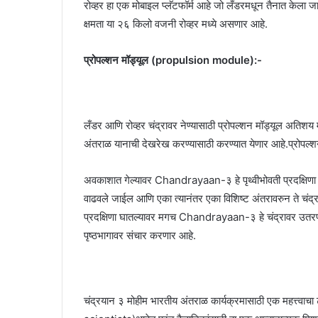
रोव्हर हा एक मोबाइल प्लॅटफॉर्म आहे जो लँडरमधून तैनात केला जा
क्षमता या २६ किलो वजनी रोव्हर मध्ये असणार आहे.
प्रोपल्शन मॉड्यूल (propulsion module):-
लँडर आणि रोव्हर चंद्रावर नेण्यासाठी प्रोपल्शन मॉड्यूल अतिशय म
अंतराळ यानाची देखरेख करण्यासाठी करण्यात येणार आहे.प्रोपल
अवकाशात गेल्यावर Chandrayaan-३ हे पृथ्वीभोवती प्रदक्षिणा घाल
वाढवले जाईल आणि एका त्यानंतर एका विशिष्ट अंतरावरुन ते चंद्रा
प्रदक्षिणा घातल्यावर मगच Chandrayaan-३ हे चंद्रावर उतरणार 
पृष्ठभागावर संचार करणार आहे.
चंद्रयान ३ मोहीम भारतीय अंतराळ कार्यक्रमासाठी एक महत्त्वा