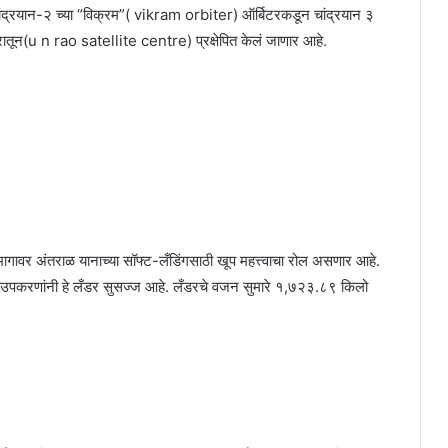
 चांद्रयान-२ च्या “विक्रम”( vikram orbiter) ऑर्बिटरकडून चांद्रयान ३
द्रातून(u n rao satellite centre) प्रक्षेपित केलं जाणार आहे.
्ठभागावर अंतराळ यानाच्या सॉफ्ट-लँडिंगसाठी खूप महत्त्वाचा रोल असणार आहे.
निक उपकरणांनी हे लँडर सुसज्ज आहे. लँडरचे वजन सुमारे १,७२३.८९ किलो