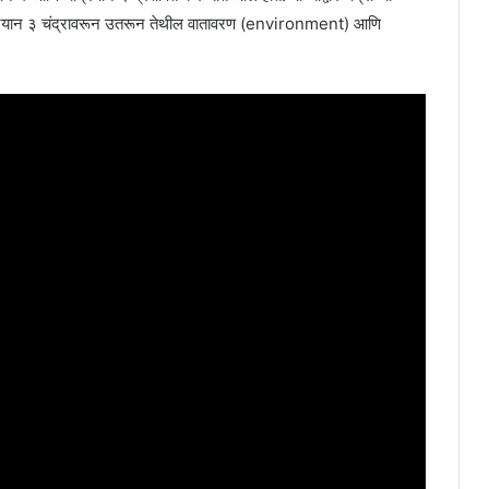
द्रयान ३ चंद्रावरून उतरून तेथील वातावरण (environment) आणि