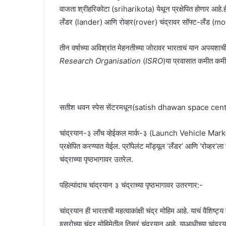
वाजता श्रीहरिकोटा (sriharikota) येथून प्रक्षेपित होणार आहे
लँडर (lander) आणि रोव्हर(rover) चंद्रावर सॉफ्ट-लँड (moo
तीन वर्षाच्या अविश्रांत मेहनतीच्या जोरावर भारताचं यान अपयशा
Research Organisation
(
ISRO
)या प्रवासात कमीत कमी 
सतीश धवन स्पेस सेंटरमधून(satish dhawan space centre)
चांद्रयान-३ लाँच व्हेईकल मार्क-३ (Launch Vehicle Mark
प्रक्षेपित करण्यात येईल. प्रॉपेलंट मॉड्यूल ‘लँडर’ आणि ‘रोव्हर
चंद्राच्या पृष्ठभागावर उतरेल.
पहिल्यांदाच चांद्रयान ३ चंद्राच्या पृष्ठभागावर उतरणार:-
चांद्रयान ही भारताची महत्वाकांक्षी चंद्र मोहिम आहे. याचं वैशिष्ट्
इस्रोच्या चंद्र मोहिमेतील तिसरं चंद्रयान आहे. याआधीच्या चांद्रयान