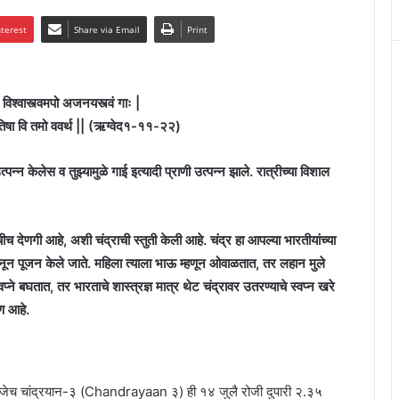
nterest
Share via Email
Print
िश्वास्त्वमपो अजनयस्त्वं गाः |
ं ज्योतिषा वि तमो ववर्थ || (ऋग्वेद१-११-२२)
 उत्पन्न केलेस व तुझ्यामुळे गाई इत्यादी प्राणी उत्पन्न झाले. रात्रीच्या विशाल
चीच देणगी आहे, अशी चंद्राची स्तुती केली आहे. चंद्र हा आपल्या भारतीयांच्या
ानून पूजन केले जाते. महिला त्याला भाऊ म्हणून ओवाळतात, तर लहान मुले
प्ने बघतात, तर भारताचे शास्त्रज्ञ मात्र थेट चंद्रावर उतरण्याचे स्वप्न खरे
ण आहे.
 म्हणजेच चांद्रयान-३ (Chandrayaan ३) ही १४ जुलै रोजी दुपारी २.३५