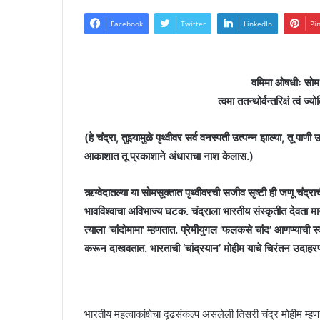
Facebook
Twitter
LinkedIn
Pi
वमिमा ओषधीः सोम व
त्वमा ततन्थोर्वन्तरिक्षं त्व
(हे चंद्रा, तुझ्यामुळे पृथ्वीवर सर्व वनस्पती उत्पन्न झाल्या, तू पाणी
आकाशात तू प्रकाशाने अंधाराचा नाश केलास.)
ऋग्वेदातल्या या सोमसूक्तात पृथ्वीवरची सजीव सृष्टी ही जणू चंद्रा
भावविश्वाचा अविभाज्य घटक. चंद्राला भारतीय संस्कृतीत देवता म
त्याला ‘चांदोमामा’ म्हणतात. प्रेमीयुगल ‘फलकसे चांद’ आणण्याची स्व
करून दाखवतात. भारताची ‘चांद्रयान’ मोहीम याचे चिरंतन उदाहर
भारतीय महत्वाकांक्षेचा दृढसंकल्प असलेली तिसरी चंद्र मोहीम