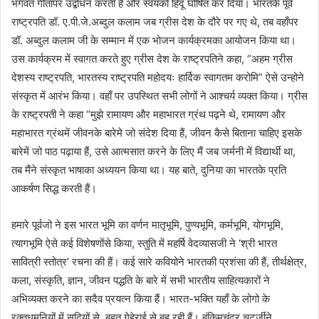
भगवत गीतापर उद्बोधन करती हैं और स्वयंको हिंदू घोषित कर दिया। भारतके पूर्व
राष्ट्रपति डॉ. ए.पी.जे.अब्दुल कलाम जब ग्रीस देश के दौरे पर गए थे, तब वहाँपर
डॉ. अब्दुल कलाम जी के सम्मान में एक भोजन कार्यक्रमका आयोजन किया था।
उस कार्यक्रम में स्वागत करते हुए ग्रीस देश के राष्ट्रपतिने कहा, “अहम ग्रीस
देशस्य राष्ट्रपति, भारतस्य राष्ट्रपति महोदयः हार्दिक स्वागतम करोमि” ऐसे उन्होने
संस्कृत में आरंभ किया। वहाँ पर उपस्थित सभी लोगों ने आश्चर्य व्यक्त किया। ग्रीस
के राष्ट्रपती ने कहा “मुझे रामायण और महाभारत ग्रंथ पढ़ने थे, रामायण और
महाभारत ग्रंथमें जीवनके बारेमे जो संदेश दिया हैं, जीवन कैसे बिताना चाहिए इसके
बारेमें जो पाठ पढ़ाया हैं, उसे आत्मसात करने के लिए मैं जब जर्मनी में विद्यार्थी था,
तब मैंने संस्कृत भाषाका अध्ययन किया था। यह बाते, दुनिया का भारतके प्रति
आकर्षण सिद्ध करती हैं।
हमारे पूर्वजो ने इस भारत भूमि का वर्णन मातृभूमि, पुण्यभूमि, कर्मभूमि, योगभूमि,
त्यागभूमि ऐसे कई विशेषणोंसे किया, स्तुति में महर्षि वेदव्यासजी ने ‘श्री भारत
सावित्री स्तोत्र’ रचना की हैं। कई सारे कवियोने भारतकी प्रशंसा की हैं, तीर्थक्षेत्र,
कला, संस्कृति, ज्ञान, जीवन पद्धति के बारे में सभी भारतीय साहित्यकारों ने
अभिव्यक्त करने का सदैव प्रयत्न किया हैं। भारत-भक्ति यहाँ के लोगो के
रक्तधमनियों में सदियों से, बहुत गेहेराई से बह रही हैं। बंकिमचंद्र चटर्जीने,