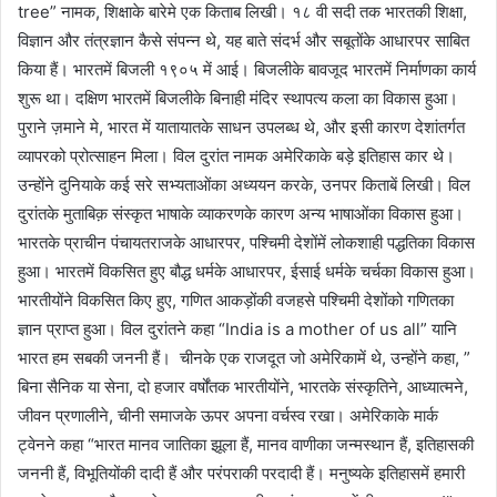
tree” नामक, शिक्षाके बारेमे एक किताब लिखी। १८ वी सदी तक भारतकी शिक्षा,
विज्ञान और तंत्रज्ञान कैसे संपन्न थे, यह बाते संदर्भ और सबूतोंके आधारपर साबित
किया हैं। भारतमें बिजली १९०५ में आई। बिजलीके बावजूद भारतमें निर्माणका कार्य
शुरू था। दक्षिण भारतमें बिजलीके बिनाही मंदिर स्थापत्य कला का विकास हुआ।
पुराने ज़माने मे, भारत में यातायातके साधन उपलब्ध थे, और इसी कारण देशांतर्गत
व्यापरको प्रोत्साहन मिला। विल दुरांत नामक अमेरिकाके बड़े इतिहास कार थे।
उन्होंने दुनियाके कई सरे सभ्यताओंका अध्ययन करके, उनपर किताबें लिखी। विल
दुरांतके मुताबिक़ संस्कृत भाषाके व्याकरणके कारण अन्य भाषाओंका विकास हुआ।
भारतके प्राचीन पंचायतराजके आधारपर, पश्चिमी देशोंमें लोकशाही पद्धतिका विकास
हुआ। भारतमें विकसित हुए बौद्ध धर्मके आधारपर, ईसाई धर्मके चर्चका विकास हुआ।
भारतीयोंने विकसित किए हुए, गणित आकड़ोंकी वजहसे पश्चिमी देशोंको गणितका
ज्ञान प्राप्त हुआ। विल दुरांतने कहा “India is a mother of us all” यानि
भारत हम सबकी जननी हैं। चीनके एक राजदूत जो अमेरिकामें थे, उन्होंने कहा, ”
बिना सैनिक या सेना, दो हजार वर्षोंतक भारतीयोंने, भारतके संस्कृतिने, आध्यात्मने,
जीवन प्रणालीने, चीनी समाजके ऊपर अपना वर्चस्व रखा। अमेरिकाके मार्क
ट्वेनने कहा “भारत मानव जातिका झूला हैं, मानव वाणीका जन्मस्थान हैं, इतिहासकी
जननी हैं, विभूतियोंकी दादी हैं और परंपराकी परदादी हैं। मनुष्यके इतिहासमें हमारी