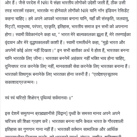
ओर हैं। जैसे परदेश में NRI ये संज्ञा भारतीय लोगोको उद्देशी जाती हैं, ठीक उसी
तरह भारतमें रहकर, भारतके ना होनेवाले लोगोंको NIR यानि नॉन इंडियन रेसिडेंट
कहना चाहिए। हमे अपने आपको भारतका बनाना यानि, यहाँ की संस्कृति, जलवायु,
मिट्टी, मातृभाषा, परंपरा, प्रकृति, इतिहास, भारतीय समाज इन सभी को अपनाना
होगा। स्वामी विवेकानंदने कहा था, ” भारत मेरे बाल्यकालका झूला हैं, मेरे तरुणाईका
वृंदावन और मेरे वृद्धापकालकी काशी हैं। स्वामी रामतीर्थने कहा, “मुझे भारत और
अपनेमें कोई अंतर नहीं दिखता।” इन सभी बातोंका अर्थ ये होता हैं, भारतका बनना
यानि भारतके लिए जीना। भारतका बननेमें अहंकार नहीं भक्ति भाव होना चाहिए,
दुनियापर राज करनेके लिए नहीं, मानवताकी सेवा करनेके लिए भारतका बनाना हैं।
भारतको विश्वगुरू बनानेके लिए भारतका होना जरुरी हैं। “एतद्देशप्रसूतस्य
सकाशादग्रजन्मनः।
स्वं स्वं चरित्रे शिक्षेरन् पृथिव्यां सर्वमानवाः॥”
इस देशमें समुत्पन्न ब्राह्मज्ञानीसे [विद्वान] पृथ्वी के समस्त मानव अपने अपने
चरित्र्य की शिक्षा ग्रहण करें। भारतका बनना यानि केवल भारत के गौरवशाली
इतिहास का गुणगान गाना नहीं हैं। भारतकी वर्तमान सामाजिक और आर्थिक