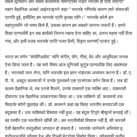
सबसे मूल्यवान और सबसे कलात्मक सामग्रीका भंडार भारतमें ही पाया जाएगा!”
महान वैज्ञानिक अल्बर्ट आइंस्टाइनने कहा ” भारतके गणितके कारण सारे संसारकी
प्रगति हुई, इसीलिए हम भारतके प्रति कृतज्ञ रहेंगे।” भारतके बारेमे इन
महानुभावोंने जो भाष्य किये हैं, उसका कारण हम सबको जानना जरूरी हैं। हमारे
शिक्षा प्रणालीमें इन सब बातोंको जितना महत्व देना चाहिए था, उतना महत्व नहीं दिया
गया, और इसी वज़ह भारतके प्रति गलत फ़ैमी, विकृत धारणाएँ प्रकट हुई।
भारत का वर्णन “संयोगिआवेद” यानि संगीत, योग, गीता, वेद और आयुर्वेदका जनक
ऐसा किया जाता हैं। यह सारे विषय आज दुनियामें कुटुंब प्रणालीके लिए आवश्यक
हैं। भारतको जान लेना, यानि भारतके इस ज्ञान भंडारका अध्ययन करना हैं। डॉ. ए.
पी. जे. अब्दुल कलामजी ने उनके पुस्तकमें एक प्रसंगका वर्णन किया हैं। जब डॉ.
कलम वैज्ञानिक थे, तब उनसे मिलने, उनके दफ़्तरमें एक व्यक्ति आए। दफ़्तरकी
दीवारपर एक वैज्ञानिक उपकरणका चित्र था। उस व्यक्तिने डॉ. कलामसे उस
चित्रके बारेमें पूछताछ की। डॉ. कलमने कहा वह चित्र भारतीय बनावटकी एक
बंदूकका हैं। उस व्यक्तिको विश्वास नहीं हुआ। वह बंदूक टिपूने म्हैसूरमें बनवाई थीं।
वह तस्वीर एक भारतीयने खींची थी। हम भारतीयोंको विश्वास नहीं हैं, की भारतमें
ऐसी बेहतरीन वस्तुओंका उत्पादन हो सकता हैं। भारतके जानेमाने अभियंता इ.
श्रीधरनजीने कोंकण रेल और दिल्ली मेट्रोका निर्माण किया। कोंकणकी कठीन