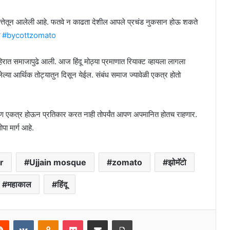
 बुद्धिमत्तेतून आलेली आहे. फतवे न काढता देशील आपले प्रचंड नुकसान होऊ शकते
#bycottzomato
ाहिरात समाजापुढे आली. आज हिंदू मोठ्या प्रमाणात रियाक्ट व्हायला लागला
ल्या आर्थिक तोट्यातुन दिसून येईल. संबंध समाज ज्यावेळी एकत्र होतो
ण एकत्र होऊन प्रतिकार करत नाही तोपर्यंत आपण अपमानित होतच राहणार.
पा मार्ग आहे.
r
Ujjain mosque
zomato
झोमॅटो
महाकाल
हिंदू
erest
Reddit
VKontakte
Odnoklassniki
Pocket
Share via Email
Print