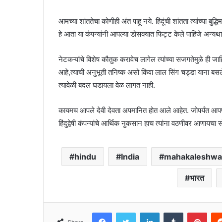
आमच्या शांततेचा कोणीही अंत पाहू नये. हिंदूंची शांतता त्यांच्या
हे आता या कंपन्यांनी आपल्या डोसक्यात फिट्ट केले पाहिजे अन्यथा
नेटकऱ्यांचे विशेष कौतुक करावेच लागेल त्यांच्या सजगतेमुळे ही ज
आहे,त्याची अनुभूती तनिष्क असो किंवा लाल सिंग चड्डा याना बसले
त्यावेळी बदल घडायला वेळ लागत नाही.
कायमच आपले देवी देवता अपमानित होत आले आहेत. जोपर्यंत आप
हिंदुद्वेषी कंपन्यांचे आर्थिक नुकसान हाच त्यांना वठणीवर आणायचा सो
hindu
India
mahakaleshwa
भारत
Facebook
Twitter
LinkedIn
Tumblr
Pint