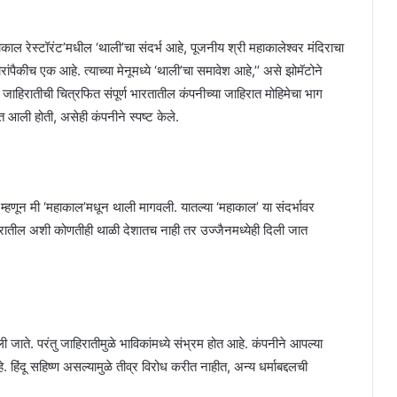
हाकाल रेस्टॉरंट’मधील ‘थाली’चा संदर्भ आहे, पूजनीय श्री महाकालेश्वर मंदिराचा
ांपैकीच एक आहे. त्याच्या मेनूमध्ये ‘थाली’चा समावेश आहे,’’ असे झोमॅटोने
 जाहिरातीची चित्रफित संपूर्ण भारतातील कंपनीच्या जाहिरात मोहिमेचा भाग
 आली होती, असेही कंपनीने स्पष्ट केले.
्हणून मी ‘महाकाल’मधून थाली मागवली. यातल्या ‘महाकाल’ या संदर्भावर
 मंदिरातील अशी कोणतीही थाळी देशातच नाही तर उज्जैनमध्येही दिली जात
ाते. परंतु जाहिरातीमुळे भाविकांमध्ये संभ्रम होत आहे. कंपनीने आपल्या
हिंदू सहिष्ण असल्यामुळे तीव्र विरोध करीत नाहीत, अन्य धर्माबद्दलची