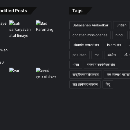
odified Posts
Tags
Babasaheb Ambedkar
British
christian missionaries
hindu
Islamic terrorists
Islamists
pakistan
rss
कोरोना
डॉ. 
भारत
राष्ट्रीय स्वयंसेवक संघ
राष्ट्रीयस्वयंसेवकसंघ
संत एकनाथ महारा
संत ज्ञानेश्वर महाराज
हिंदू