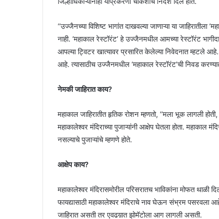
जिल्हाधिकाऱ्यांनीही याप्रकरणी चौकशीचे निर्देश दिले होते.
‘‘उज्जैनच्या विशिष्ट भागांत दाखवल्या जाणाऱ्या या जाहिरातीला ‘म
नाही. ‘महाकाल रेस्टॉरंट’ हे उज्जैनमधील आमच्या रेस्टॉरंट भागीदार
आपल्या ट्विटर खात्यावर प्रसारित केलेल्या निवेदनात म्हटले आहे.
आहे. त्यासाठीच उज्जैनमधील ‘महाकाल रेस्टॉरंट’ची निवड करण्यात
नेमकी जाहिरात काय?
महाकाल जाहिरातीत हृतिक रोशन म्हणतो, ‘‘मला भूक लागली होती, म
महाकालेश्वर मंदिराच्या पुजाऱ्यांनी आक्षेप घेतला होता. महाकाल
नसल्याचे पुजाऱ्यांचे म्हणणे होते.
आक्षेप काय?
महाकालेश्वर मंदिरासमोरील परिसरातच भाविकांना मोफत थाळी दिली ज
फायद्यासाठी महाकालेश्वर मंदिराचे नाव घेऊन संभ्रम पसरवला आहे. 
जाहिरात असती तर एवढय़ात झोमॅटोला आग लागली असती.