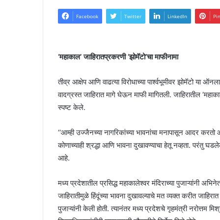
Facebook
Twitter
LinkedIn
Pi
‘महाकाल’ जाहिरातप्रकरणी ‘झोमॅटो’चा माफीनामा
तीव्र आक्षेप आणि वाढत्या विरोधाच्या पार्श्वभूमीवर झोमॅटो या ऑन
वादग्रस्त जाहिरात मागे घेऊन माफी मागितली. जाहिरातील ‘महाकाल’चा
स्पष्ट केले.
‘‘आम्ही उज्जैनच्या नागरिकांच्या भावनांचा मनापासून आदर करतो आ
कोणाच्याही श्रद्धा आणि भावना दुखावण्याचा हेतू नव्हता. परंतु घडले
आहे.
मध्य प्रदेशातील प्रसिद्ध महाकालेश्वर मंदिराच्या पुजाऱ्यांनी अभि
जाहिरातीमुळे हिंदूंच्या भावना दुखावल्याचे मत व्यक्त करीत जाहिर
पुजाऱ्यांनी केली होती. त्यानंतर मध्य प्रदेशचे गृहमंत्री नरोत्तम 