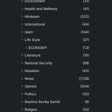
Environment
(31)
Health and Wellness
(41)
Hinduism
(332)
International
(44)
Islam
(144)
Life Style
(27)
ECONOMY
(13)
Literature
(19)
National Security
(98)
Naxalism
(43)
News
(1,138)
Opinion
(534)
Politics
(30)
Rashtra Sevika Samiti
(8)
Religion
(52)