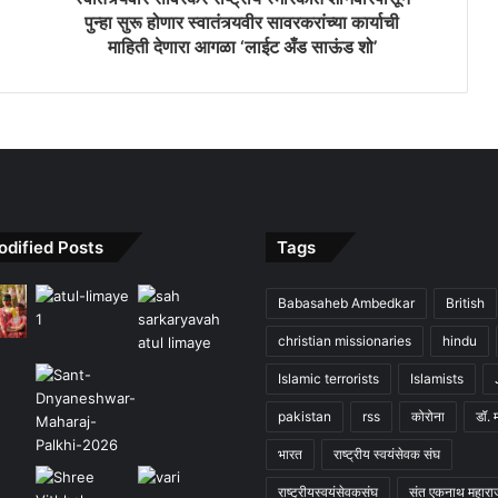
पुन्हा सुरू होणार स्वातंत्र्यवीर सावरकरांच्या कार्याची
माहिती देणारा आगळा ‘लाईट अँड साऊंड शो’
odified Posts
Tags
Babasaheb Ambedkar
British
christian missionaries
hindu
Islamic terrorists
Islamists
pakistan
rss
कोरोना
डॉ. 
भारत
राष्ट्रीय स्वयंसेवक संघ
राष्ट्रीयस्वयंसेवकसंघ
संत एकनाथ महारा