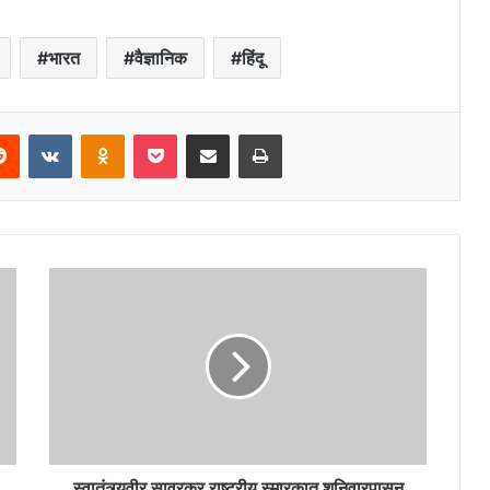
भारत
वैज्ञानिक
हिंदू
erest
Reddit
VKontakte
Odnoklassniki
Pocket
Share via Email
Print
स्वातंत्र्यवीर सावरकर राष्ट्रीय स्मारकात शनिवारपासून