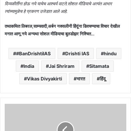
दिव्यकीर्तीना होऊ नये याचेच आश्चर्य वाटते.सोशल मीडियाचे अत्यंत आभार
त्यांच्यामुळेच हे प्रकरण उजेडात आले आहे.
तथाकथित लिबरल,साम्यवादी,अर्बन नक्सलीनी हिंदूंना डिवचण्याचा विचार देखील
मनात आणू नये अन्यथा सोशल मीडियाचा बुलडोझर निश्चित…
#BanDrishtiIAS
Drishti IAS
hindu
India
Jai Shriram
Sitamata
Vikas Divyakirti
भारत
हिंदू