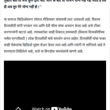
तुम्हारी बात तो जैसे कुत्ते द्वारा चाटे जाने के बाद घी भोजन योग्य नहीं रहा जाता है वैसे
ही अब तुम मेरे योग्य नहीं हो।”
या वायरल व्हिडिओवरुन सोशल मीडियावर संतापाची लाट उसळली आहे. विकास
दिव्यकीर्ती यांनी भगवान राम आणि देवी सीता यांचा अपमान केला आहे असे टीका
करणाऱ्यांनी म्हटलं आहे. त्याचबरोबर काही लिबरल,साम्यवादी (विकास दिव्यकीर्तीच्या
भाषेत प्रगतीवादी ) लोक दिव्यकीर्ती यांचे समर्थन करत आहेत. दिव्यकीर्ती यांचा फक्त
काही सेकंदांचा व्हिडिओ मुद्दाम शेअर केला जात आहे आणि त्यांनी जे सांगितले आहे ते
शास्त्रात लिहिलेले आहे, असे या बिनडोक समर्थकांचे म्हणणे आहे.