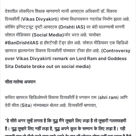
देशातील लोकप्रिय शिक्षक म्हणवणारे माजी आयएएस अधिकारी डॉ. विकास
दिव्यकीर्ती (
Vikas Divyakirti
) यांच्या विधानावरून गदारोळ निर्माण झाला आहे.
कोचिंग इन्स्टिट्यूट दृष्टी आयएएस
(Drishti IAS)
वर बंदी घालण्याची मागणी
सोशल मीडियावर
(Social Media)
जोर धरत आहे. यासोबत
#BanDrishtiIAS
हा हॅशटॅगही टेंड्र होत आहे. सोशल मीडियावर एक व्हिडिओ
व्हायरल झाल्यानंतर विकास दिव्यकीर्ती यांच्यावर टीका होत आहे.
(Controversy
over Vikas Divyakirti remark on Lord Ram and Goddess
Sita Debate broke out on social media)
सीता मातेचा अपमान
कथित व्हायरल व्हिडिओमध्ये विकास दिव्यकीर्ती हे भगवान राम (
shri ram
) आणि
देवी सीता (
Sita
) यांच्याबद्दल बोलत आहे. दिव्यकीर्ती म्हणतात,
“हे सीते अगर तुम्हें लगता है कि युद्ध मैंने तुम्हारे लिए लड़ा है तो तुम्हारी गलतफहमी
है। युद्ध तुम्हारे लिए नहीं लड़ा है, युद्ध अपने कुल के सम्मान के लिए लड़ा है। रही