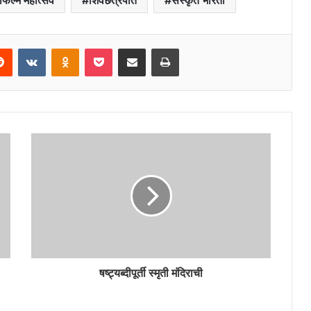
फिल्म महोत्सव
शिवछत्रपति
संस्कृत भारती
erest
Reddit
VKontakte
Odnoklassniki
Pocket
Share via Email
Print
षष्ट्यब्दीपूर्ती स्मृती मंदिराची