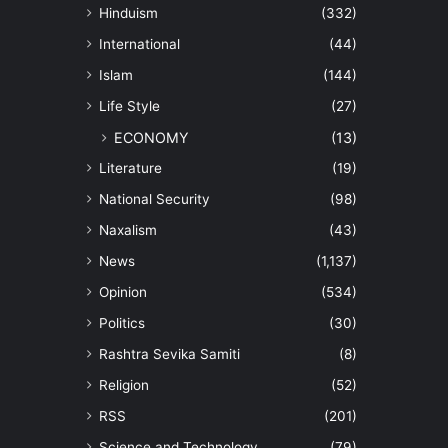
Hinduism
(332)
International
(44)
Islam
(144)
Life Style
(27)
ECONOMY
(13)
Literature
(19)
National Security
(98)
Naxalism
(43)
News
(1,137)
Opinion
(534)
Politics
(30)
Rashtra Sevika Samiti
(8)
Religion
(52)
RSS
(201)
Science and Technology
(79)