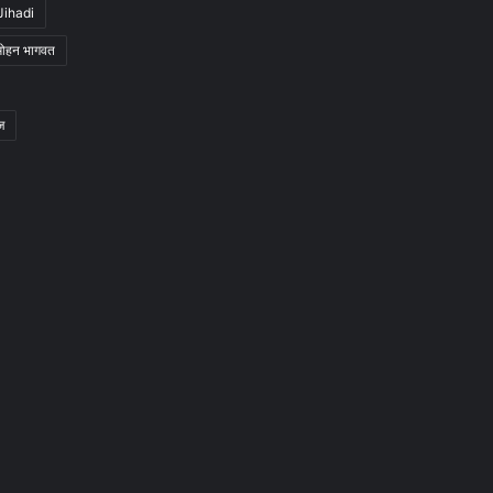
Jihadi
मोहन भागवत
ज