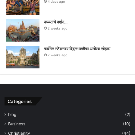
4 days ago
कळसाचे दर्शन…
2 weeks ago
चर्चगेट स्टेशनवर विठ्ठलभक्तीचा अनोखा सोहळा…
2 weeks ago
Categories
blog
(2)
Business
(10)
Christianity
(44)