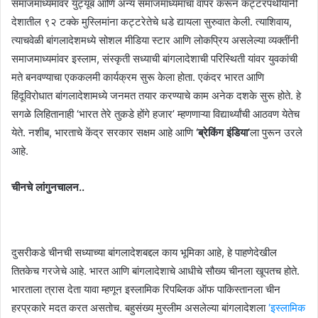
समाजमाध्यमांवर युट्यूब आणि अन्य समाजमाध्यमांचा वापर करून कट्टरपंथीयांनी
देशातील ९२ टक्के मुस्लिमांना कट्टरेतेचे धडे द्यायला सुरुवात केली. त्याशिवाय,
त्याचवेळी बांगलादेशमध्ये सोशल मीडिया स्टार आणि लोकप्रिय असलेल्या व्यक्तींनी
समाजमाध्यमांवर इस्लाम, संस्कृती सध्याची बांगलादेशाची परिस्थिती यांवर युवकांची
मते बनवण्याचा एककलमी कार्यक्रम सुरू केला होता. एकंदर भारत आणि
हिंदूविरोधात बांगलादेशामध्ये जनमत तयार करण्याचे काम अनेक दशके सुरू होते. हे
सगळे लिहितानाही ‘भारत तेरे तुकडे होंगे हजार’ म्हणणाऱ्या विद्यार्थ्यांची आठवण येतेच
येते. नशीब, भारताचे केंद्र सरकार सक्षम आहे आणि
‘ब्रेकिंग इंडिया’
ला पुरून उरले
आहे.
चीनचे लांगुनचालन..
दुसरीकडे चीनची सध्याच्या बांगलादेशबद्दल काय भूमिका आहे, हे पाहणेदेखील
तितकेच गरजेचे आहे. भारत आणि बांगलादेशाचे आधीचे सौख्य चीनला खूपतच होते.
भारताला त्रास देता यावा म्हणून इस्लामिक रिपब्लिक ऑफ पाकिस्तानला चीन
हरप्रकारे मदत करत असतोच. बहुसंख्य मुस्लीम असलेल्या बांगलादेशला
‘इस्लामिक