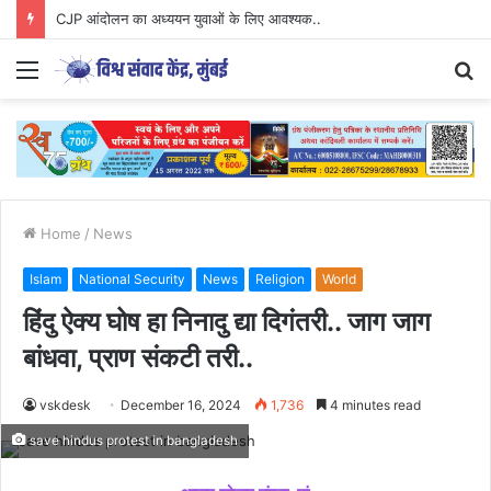
Parenting Has Its Limits….
Menu
S
fo
Home
/
News
Islam
National Security
News
Religion
World
हिंदु ऐक्य घोष हा निनादु द्या दिगंतरी.. जाग जाग
बांधवा, प्राण संकटी तरी..
vskdesk
December 16, 2024
1,736
4 minutes read
save hindus protest in bangladesh