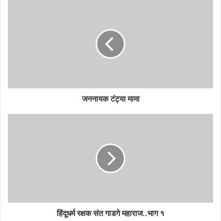
जननायक टंट्या मामा
हिंदूधर्म रक्षक संत गाडगे महाराज..भाग १