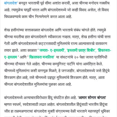
बांगलादेश’
बनवून भारताची पूर्व सीमा अशांत करावी, असा चीनचा मनोदय नक्कीच
आहे. त्यामुळेच यापूर्वी भारत आणि बांगलादेशमध्ये जो काही विवाद असेल, तो विवाद
चिघळवण्याचे काम चीन नित्यनेमाने करत आला आहे.
शेख हसीनांच्या सत्ताकाळात बांगलादेश आणि भारताचे संबंध चांगले होते. त्यामुळे
चीनचा मदतीचा हात बांगलादेशाने स्वीकारला नव्हता. मात्र, शेख हसीना यांची सत्ता
गेली आणि बांगलादेशामध्ये कट्टरतावादी मुस्लिमांचे राज्य आल्यासारखे वातावरण
तयार झाले. अशा काळात
‘
जमात- ए-इस्लामी’
,
‘इस्लामी छात्र शिबीर’
,
‘हिफाजत-
ए-इस्लाम
‘
आणि
‘
खिलाफत मजलिस’
या संघटनांचे २० पेक्षा जास्त प्रतिनिधी
चीनच्या दौऱ्यावर गेले आहेत. चीनच्या कम्युनिस्ट पार्टीने यांना आमंत्रित केले.
चीनमध्ये मुस्लिमांना कशी वागणूक मिळते, हे जगजाहीर. बांगलादेशमध्ये जसे हिंदूंचे
शिरकाण होत आहे, तसे चीनमध्ये उइघूर मुस्लिमांचे शिरकाण होते. मात्र, आता
चीनला बांगलादेशातील मुस्लिमांचा पुळका आला आहे.
बांगलादेशमध्ये अत्याचाराविरोधात हिंदू संघटित होत आहे.
‘आमार शोनार बांगला’
म्हणत स्वधर्म, स्वदेशासाठी लढत आहेत. बांगलादेशातील हिंदूंसाठी भारतीय हिंदूंचा
जीव हा तळमळणाराच! बांगलादेश मुक्ती संग्रामच्या वेळी भारताने महत्त्वपूर्ण भूमिका