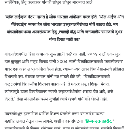
साहित्यिक, हिंदू कलाकार यांनाही शोधून शोधून मारण्यात आले.
‘ब्लॅक लाईव्हज मॅटर’ म्हणत हे लोक भारतात आंदोलन करत होते. ‘ऑल आईज ऑन
पॅलेस्टाईन’ म्हणत हेच लोक भारतात इस्रायलविरोधात मोर्चे काढत होते. मग
बांगलादेशमधल्या अल्पसंख्याक हिंदू ,त्यातही बौद्ध आणि जनजातीय समाजाचे दुःख
यांना दिसत नाही का?
बांगलादेशमधील हिंसा अचानक सुरू झाली का? तर नाही. २००४ साली एकरामुल
हक बुलबुल आणि मसूद मिलाद यांनी 2004 साली विश्वविद्यालयामध्ये ‘जमातीकरण’
यावर एक अहवाल प्रकाशित केला होता. त्याचकाळात ढाका विश्वविद्यालयाचे इतिहास
विभागाचे प्रा. मेशबाह कमाल यांनी मत मांडले होते की, “विश्वविद्यालयामध्ये
कट्टरपंथी विद्यार्थ्यांचा शिरकाव वाढत आहे. ते मदरशांमधून शिकून येतात.
त्यांच्यामुळे ढाका विश्वविद्यालय म्हणजे कट्टरपंथीयांचा अड्डा होत आहे, असे
दिसते.” तेव्हा बांगलादेशमधल्या कुणीही त्यांचे म्हणणे गांभीर्याने घेतले नाही.
मदरशांमधून इस्लामिक धार्मिक शिक्षण घेतलेले तरुण बांगलादेशमधल्या
महाविद्यालयात नेतृत्व करू लागले. अशीच एक संघटना
‘हिज्ब-उत-तहरीर.
‘
बांगलादेशमध्ये जे हिंसक आंदोलन झाले, त्यात या संघटनेचे सदस्य असलेले विद्यार्थी