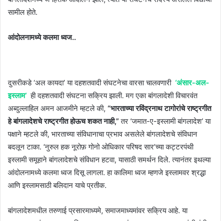
सामील होते.
आंदोलनामध्ये कलमा ध्वज..
दुसरीकडे ‘अल कायदा’ या दहशतवादी संघटनेचा वारसा चालवणारी
‘अंसार-अल-
इस्लाम’
ही दहशतवादी संघटना सक्रिय झाली. मग एका बांगलादेशी विचारवंत
अब्दुल्लाहिल अमन आजमीने म्हटले की,
“भारताच्या रविंद्रनाथ टागोरांचे राष्ट्रगीत
हे बांगलादेशचे राष्ट्रगीत होऊच शकत नाही,”
तर ‘जमात-ए-इस्लामी बांगलादेश’ या
पक्षाने म्हटले की, भारताच्या संविधानाचा प्रभाव असलेले बांगलादेशचे संविधान
बदलून टाका. ‘नुरुल हक नूरोफ़ गोनो ओधिकार परिषद सार’च्या कट्टरपंथी
इस्लामी समूहाने बांगलादेशचे संविधान हटवा, यासाठी समर्थन दिले. त्यानंतर इथल्या
आंदोलनामध्ये कलमा ध्वज दिसू लागला. हा कालिमा ध्वज म्हणजे इस्लामवर श्रद्धा
आणि इस्लामसाठी बलिदान याचे प्रतीक.
बांगलादेशमधील तरुणाई प्रसारमाध्यमे, समाजमाध्यमांवर सक्रिय आहे. या