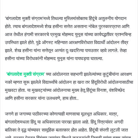
‘बांगलादेश मुक्ती संग्राम’मध्ये तिथल्या मुस्लिमांसोबतच हिंदूंचे अतुलनीय योगदान
होते. त्याच बांगलादेशमध्ये शेख हसीना सत्तेत असताना नोबेल पुरस्कारप्राप्त आणि
आज तेथील हंगामी सरकारचे प्रमुख मोहम्मद युनूस यांच्या कार्यपद्धतीवर प्रश्नचिन्ह
उपस्थित झाले होते. पुढे ऑगस्ट महिन्यात आरक्षणविरोधात विद्यार्थी आंदोलन तीव्र
झाले. शेख हसीना यांना सत्तेतून अत्यंत दुःखदरित्या पायउतार व्हावे लागले. तेव्हा
हसीना यांच्या विरोधकांनी मोहम्मद युनूस यांना पायघड्या घातल्या.
‘बांगलादेश मुक्ती संग्राम’
च्या आंदोलनात सहभागी झालेल्यांच्या कुटुंबीयांना आरक्षण
नको म्हणत सुरू झालेले विद्यार्थ्यांचे आंदोलन हा खरा तर हिंदूविरोधी आंदोलनासाठीचा
मुखवटा होता. या मुखवट्यांच्या आंदोलनाचा मुख्य हेतू हिंदूंचा विनाश, वंशविच्छेद
आणि हसीना सरकार यांना उलथवणे, हाच होता..
जगणे हा जगाच्या पाठीवरच्या कोणत्याही माणसाचा मूलभूत अधिकार. मात्र,
बांगलादेशमधला हिंदू या अधिकाराला पारखा झाला आहे. हिंदू स्त्रियांवर अगदी
बालिका ते वृद्ध यांच्यावर सामूहिक बलात्कार होत आहेत. हिंदूंची संपत्ती लुटली जात
आहे. घरदार पेटवून हिंदूंच्या जागांवर तिथले कट्टरपंथी जिहादी त्यांचा हक्क सांगत