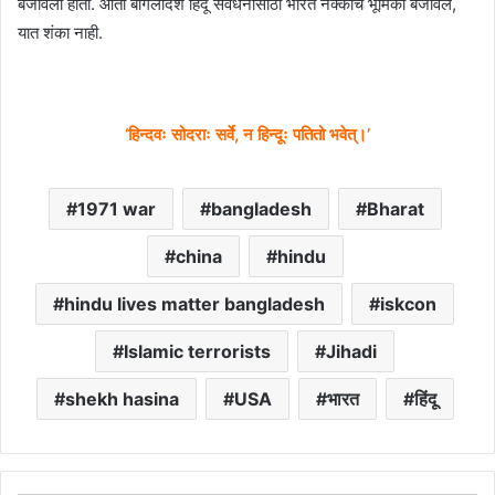
बजावली होती. आता बांगलादेश हिंदू संवर्धनासाठी भारत नक्कीच भूमिका बजावेल,
यात शंका नाही.
‘हिन्दवः सोदराः सर्वे, न हिन्दूः पतितो भवेत्।’
1971 war
bangladesh
Bharat
china
hindu
hindu lives matter bangladesh
iskcon
Islamic terrorists
Jihadi
shekh hasina
USA
भारत
हिंदू