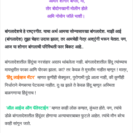
आमार शोनार बांग्ला, मां,
तोर बोदोनखानी मोलीन होले
आमि नोयोन जॉले भाशी।
बांगलादेशचे हे राष्ट्रगीत. याचा अर्थ आमचा सोन्यासारखा बांगलादेश. माझी आई
(बांगलादेश) तुझा चेहरा उदास झाला, तर आमचेही नेत्र अश्रृंनी भरून येतात. पण,
आज या शोनार बांगलाची परिस्थिती फार बिकट आहे..
बांगलादेशातील हिंदूंचा नरसंहार अद्याप थांबलेला नाही. बांगलादेशातील हिंदू त्यांच्याच
मायभूमीत परका आणि पोरका झाला. का? तर केवळ ते मुस्लीम नाहीत म्हणून ! मात्र,
‘हिंदू लाईव्हज मॅटर’
म्हणत कुणीही सेक्युलर, पुरोगामी पुढे आला नाही, की कुणीही
निर्धाराने मेणबत्त्या पेटवल्या नाहीत. दुःख झाले ते केवळ हिंदू म्हणून अस्मिता
बाळगणाऱ्या हिंदूंनाच !
‘ऑल आईज ऑन पॅलेस्टाईन
‘ म्हणत काही लोक कण्हत, कुंथत होते. पण, त्यांचे
डोळे बांगलादेशातील हिंदूंवर होणाऱ्या अत्याचाराबाबत फुटले आहेत. त्यांचे मौन बरेच
काही सांगून जाते.