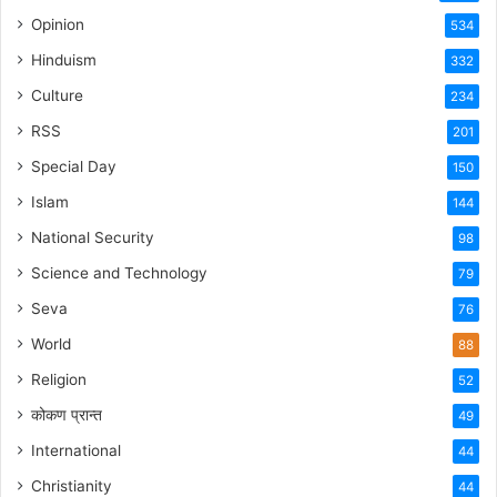
Opinion
534
Hinduism
332
Culture
234
RSS
201
Special Day
150
Islam
144
National Security
98
Science and Technology
79
Seva
76
World
88
Religion
52
कोकण प्रान्त
49
International
44
Christianity
44