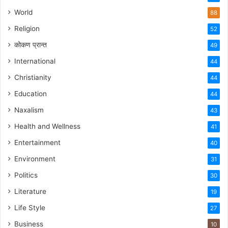
World
88
Religion
52
कोकण प्रान्त
49
International
44
Christianity
44
Education
44
Naxalism
43
Health and Wellness
41
Entertainment
40
Environment
31
Politics
30
Literature
19
Life Style
27
Business
10