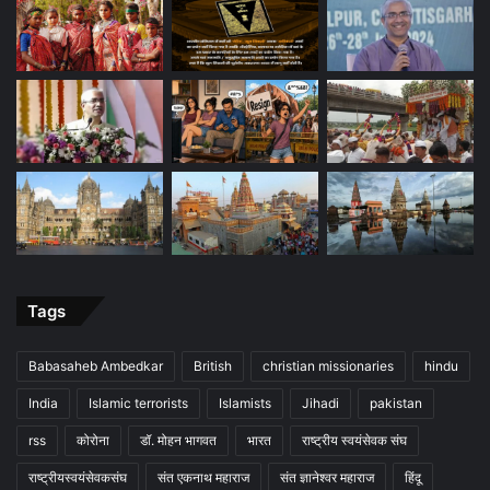
Tags
Babasaheb Ambedkar
British
christian missionaries
hindu
India
Islamic terrorists
Islamists
Jihadi
pakistan
rss
कोरोना
डॉ. मोहन भागवत
भारत
राष्ट्रीय स्वयंसेवक संघ
राष्ट्रीयस्वयंसेवकसंघ
संत एकनाथ महाराज
संत ज्ञानेश्वर महाराज
हिंदू