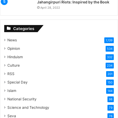
Jahangirpuri Riots: Inspired by the Book
April 28, 2022
Categories
News
1,139
Opinion
534
Hinduism
332
Culture
234
RSS
201
Special Day
150
Islam
144
National Security
98
Science and Technology
79
Seva
76