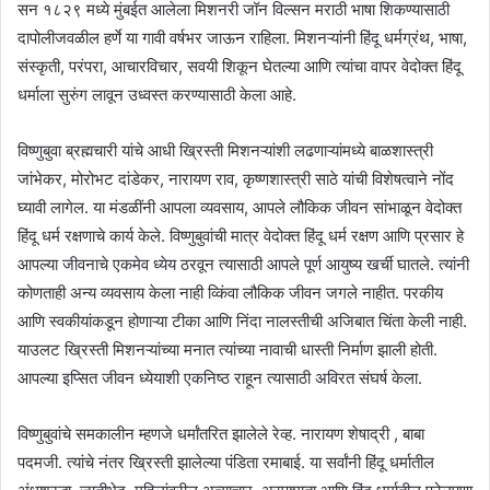
सन १८२९ मध्ये मुंबईत आलेला मिशनरी जॉन विल्सन मराठी भाषा शिकण्यासाठी
दापोलीजवळील हर्णे या गावी वर्षभर जाऊन राहिला. मिशनऱ्यांनी हिंदू धर्मग्रंथ, भाषा,
संस्कृती, परंपरा, आचारविचार, सवयी शिकून घेतल्या आणि त्यांचा वापर वेदोक्त हिंदू
धर्माला सुरुंग लावून उध्वस्त करण्यासाठी केला आहे.
विष्णुबुवा ब्रह्मचारी यांचे आधी ख्रिस्ती मिशनऱ्यांशी लढणाऱ्यांमध्ये बाळशास्त्री
जांभेकर, मोरोभट दांडेकर, नारायण राव, कृष्णशास्त्री साठे यांची विशेषत्वाने नोंद
घ्यावी लागेल. या मंडळींनी आपला व्यवसाय, आपले लौकिक जीवन सांभाळून वेदोक्त
हिंदू धर्म रक्षणाचे कार्य केले. विष्णुबुवांची मात्र वेदोक्त हिंदू धर्म रक्षण आणि प्रसार हे
आपल्या जीवनाचे एकमेव ध्येय ठरवून त्यासाठी आपले पूर्ण आयुष्य खर्ची घातले. त्यांनी
कोणताही अन्य व्यवसाय केला नाही व्किंवा लौकिक जीवन जगले नाहीत. परकीय
आणि स्वकीयांकडून होणाऱ्या टीका आणि निंदा नालस्तीची अजिबात चिंता केली नाही.
याउलट ख्रिस्ती मिशनऱ्यांच्या मनात त्यांच्या नावाची धास्ती निर्माण झाली होती.
आपल्या इप्सित जीवन ध्येयाशी एकनिष्ठ राहून त्यासाठी अविरत संघर्ष केला.
विष्णुबुवांचे समकालीन म्हणजे धर्मांतरित झालेले रेव्ह. नारायण शेषाद्री , बाबा
पदमजी. त्यांचे नंतर ख्रिस्ती झालेल्या पंडिता रमाबाई. या सर्वांनी हिंदू धर्मातील