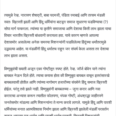
त्यामुळे रेव्ह. नारायण शेषाद्री, बाबा पदमजी, पंडिता रमाबाई आणि तत्सम मंडळी
स्वतः ख्रिस्ती झाली आणि हिंदू धर्मियांना बाटवून समाज सुधारणा घडविण्याचा (?)
सोपा मार्ग पत्करला. त्यांच्या या कृतीने समाजाचा आणि देशाचा किती लाभ झाला याचा
विचार भारतीय ख्रिस्ती बांधवानी करायला हवा. याचे कारण म्हणजे आपल्या
देशासमोर असलेल्या अनेक समस्या मिशनऱ्यांनी घडविलेल्या हिंदूंच्या धर्मांतरामुळे
उद्भवल्या आहेत. या मंडळींनी हिंदू धर्मातच राहून जर संघर्ष केला असता तर देशाचा
लाभ झाला असता.
विष्णुबुवांची ख्याती अजून एका गोष्टीतून स्पष्ट होते. रेव्ह. जॉर्ज बोवेन याने त्यांना
बायबल नेऊन दिले होते. त्याचा कयास होता की विष्णुबुवा बायबल वाचून इतरांसारखे
बायबलवासी होतील आणि त्यांच्या मागोमाग हजारोंच्या संख्येने हिंदू समाज ख्रिस्ती
होईल. परंतु तसे झाले नाही. विष्णुबुवांनी बायबलच्या – जुना करार आणि नवा
कराराचा अभ्यास करून त्यातील फोलपणा, भंपक गोष्टी, अंधश्रद्धा जाहीरपणे
जनतेसमोर मांडल्या आणि मिशनऱ्यांना ते मान्य करावे लागले. यामुळे हिंदू आणि पारशी
धर्मियांच्या मनात आत्मविश्वास निर्माण झाला आणि ख्रिस्ती झालेली मंडळीं परावर्तन
करून आपल्या मूळ धर्मात आणि पारशी धर्मात परतली. ख्रिस्ती मिशनऱ्यांनी