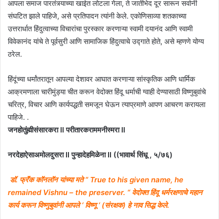
आपला समाज पारतंत्र्याच्या खाईत लोटला गेला, ते जातीभेद दूर सारून सर्वानी
संघटित झाले पाहिजे, असे प्रतिपादन त्यांनी केले. एकोणिसाव्या शतकाच्या
उत्तरार्धात हिंदुत्वाच्या विचारांचा पुरस्कार करणाऱ्या स्वामी दयानंद आणि स्वामी
विवेकानंद यांचे ते पूर्वसुरी आणि सामाजिक हिंदुत्वाचे उद्गाते होते, असे म्हणणे योग्य
ठरेल.
हिंदूंच्या धर्मांतरातून आपल्या देशावर आघात करणाऱ्या सांस्कृतिक आणि धार्मिक
आक्रमणाला चारीमुंड्या चीत करून वेदोक्त हिंदू धर्माची ग्वाही देण्यासाठी विष्णुबुवांचे
चरित्र, विचार आणि कार्यपद्धती समजून घेऊन त्याप्रमाणे आपण आचरण करायला
पाहिजे. .
जनहोतुंह्मीसंसारकरा II परीतारकराममनीस्मरा II
नरदेहाऐसाअमोलदुसरा II पुन्हादेहमिळेना II ((भावार्थ सिंधू , ५/७६)
डॉ. फ्रॅंक कॉनलॉन यांच्या मते “ True to his given name, he
remained Vishnu – the preserver. “ वेदोक्त हिंदू धर्मरक्षणाचे महान
कार्य करून विष्णुबुवांनी आपले ‘ विष्णू ‘ (संरक्षक) हे नाव सिद्ध केले.