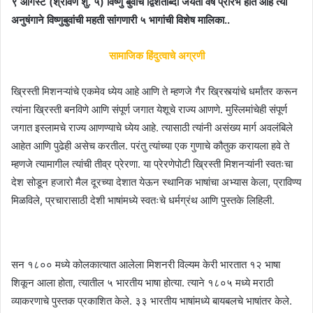
९ ऑगस्ट (श्रावण शु. ५) विष्णु बुवांचे द्विशताब्दी जयंती वर्ष प्रारंभ होत आहे त्या
अनुषंगाने विष्णुबुवांची महती सांगणारी ५ भागांची विशेष मालिका..
सामाजिक हिंदुत्वाचे अग्रणी
ख्रिस्ती मिशनऱ्यांचे एकमेव ध्येय आहे आणि ते म्हणजे गैर ख्रिस्त्यांचे धर्मांतर करून
त्यांना ख्रिस्ती बनविणे आणि संपूर्ण जगात येशूचे राज्य आणणे. मुस्लिमांचेही संपूर्ण
जगात इस्लामचे राज्य आणण्याचे ध्येय आहे. त्यासाठी त्यांनी असंख्य मार्ग अवलंबिले
आहेत आणि पुढेही असेच करतील. परंतु त्यांच्या एक गुणाचे कौतुक करायला हवे ते
म्हणजे त्यामागील त्यांची तीव्र प्रेरणा. या प्रेरणेपोटी ख्रिस्ती मिशनऱ्यांनी स्वतःचा
देश सोडून हजारो मैल दूरच्या देशात येऊन स्थानिक भाषांचा अभ्यास केला, प्राविण्य
मिळविले, प्रचारासाठी देशी भाषांमध्ये स्वतःचे धर्मग्रंथ आणि पुस्तके लिहिली.
सन १८०० मध्ये कोलकात्यात आलेला मिशनरी विल्यम केरी भारतात १२ भाषा
शिकून आला होता, त्यातील ५ भारतीय भाषा होत्या. त्याने १८०५ मध्ये मराठी
व्याकरणाचे पुस्तक प्रकाशित केले. ३३ भारतीय भाषांमध्ये बायबलचे भाषांतर केले.