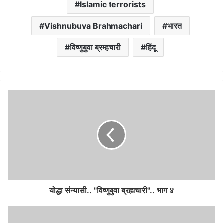
Islamic terrorists
Vishnubuva Brahmachari
भारत
विष्णुबुवा ब्रम्हचारी
हिंदू
योद्धा संन्यासी.. "विष्णुबुवा ब्रह्मचारी".. भाग ४