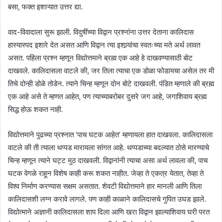
बसा, फक्त इशाऱ्यात उत्तर द्या.
वाद-विवादाला सुरू झाली. विदुषींच्या विद्वान प्रश्नांना उत्तर देताना कालिदास
हास्यास्पद इशारे देत असत आणि विद्वान त्या इशार्‍यांचा स्वतःच्या मते अर्थ लावत
असत. पहिला प्रश्न म्हणून विद्योत्तमाने ब्रह्म एक आहे हे दाखवण्यासाठी बोट
दाखवले. कालिदासला वाटले की, जर तिला त्याचा एक डोळा फोडायचा असेल तर मी
तिचे दोन्ही डोळे तोडेन. त्याने चिन्ह म्हणून दोन बोटे दाखवली. पंडित म्हणाले की ब्रह्म
एक आहे असे ते म्हणत आहेत, पण त्याच्याबरोबर दुसरे जग आहे, जगाशिवाय ब्रह्म
सिद्ध होऊ शकत नाही.
विद्योत्तमाने पुढच्या प्रश्नात ‘पाच घटक आहेत’ म्हणायला हात दाखवला. कालिदासला
वाटले की ती त्याला थप्पड मारायला सांगत आहे. थप्पडाच्या बदल्यात ठोसे मारण्याचे
चिन्ह म्हणून त्याने घट्ट मुठ दाखवली. विद्वानांनी त्याचा असा अर्थ लावला की, पाच
घटक वेगळे राहून विशेष काही करू शकत नाहीत. जेव्हा ते एकत्र येतात, तेव्हा ते
विश्व निर्माण करण्यास सक्षम असतात. शेवटी विद्योत्तमाने हार मानली आणि तिला
कालिदासशी लग्न करावे लागले. पण काही काळाने कालिदासचे गुपित उघड झाले.
विद्योत्माने अज्ञानी कालिदासला शाप दिला आणि खरा विद्वान झाल्याशिवाय घरी परत