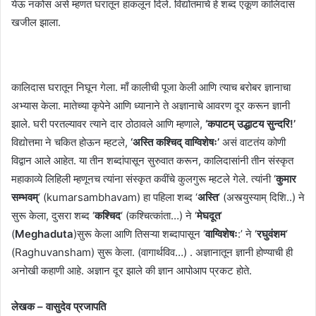
येऊ नकोस असे म्हणत घरातून हाकलून दिले. विद्योतमाचे हे शब्द एकूण कालिदास
खजील झाला.
कालिदास घरातून निघून गेला. माँ कालीची पूजा केली आणि त्याच बरोबर ज्ञानाचा
अभ्यास केला. मातेच्या कृपेने आणि ध्यानाने ते अज्ञानाचे आवरण दूर करून ज्ञानी
झाले. घरी परतल्यावर त्याने दार ठोठावले आणि म्हणाले,
‘कपाटम् उद्धाटय सुन्दरि!’
विद्योत्तमा ने चकित होऊन म्हटले,
‘अस्ति कश्चिद् वाग्विशेषः’
असं वाटतंय कोणी
विद्वान आले आहेत. या तीन शब्दांपासून सुरुवात करून, कालिदासांनी तीन संस्कृत
महाकाव्ये लिहिली म्हणूनच त्यांना संस्कृत कवींचे कुलगुरू म्हटले गेले. त्यांनी ‘
कुमार
सम्भवम्
‘ (kumarsambhavam) हा पहिला शब्द ‘
अस्ति
‘ (अस्त्युस्याम् दिशि..) ने
सुरू केला, दुसरा शब्द ‘
कश्चिद
‘ (कश्चित्कांता…) ने ‘
मेघदूत
‘
(
Meghaduta
)सुरू केला आणि तिसऱ्या शब्दापासून ‘
वाग्विशेषः
:’ ने ‘
रघुवंशम
‘
(Raghuvansham) सुरू केला. (वागार्थविव…) . अज्ञानातून ज्ञानी होण्याची ही
अनोखी कहाणी आहे. अज्ञान दूर झाले की ज्ञान आपोआप प्रकट होते.
लेखक – वासुदेव प्रजापति