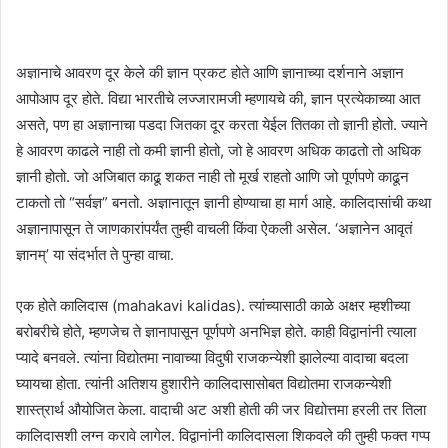
अज्ञानाचे आवरण दूर केले की ज्ञान प्रकट होते आणि ज्ञानाच्या दर्शनाने अज्ञान
आपोआप दूर होते. विद्या भारतीचे लज्जारामजी म्हणायचे की, ज्ञान प्रत्येकाच्या आत
असते, पण हा अज्ञानाचा पडदा जितका दूर करता येईल तितका तो ज्ञानी होतो. ज्याने
हे आवरण काढले नाही तो कमी ज्ञानी होतो, जो हे आवरण अधिक काढतो तो अधिक
ज्ञानी होतो. जो अजिबात काढू शकत नाही तो मूर्ख राहतो आणि जो पूर्णपणे काढून
टाकतो तो “सर्वज्ञ” बनतो. अज्ञानातून ज्ञानी होण्याचा हा मार्ग आहे. कालिदासांची कथा
अज्ञानापासून ते जाणकारांपर्यंत तुम्ही वाचली किंवा ऐकली असेल. ‘अज्ञानेन आवृतं
ज्ञानम्’ या संदर्भात ते पुन्हा वाचा.
एक होते कालिदास (mahakavi kalidas). त्यांच्यासाठी काळे अक्षर म्हशीच्या
बरोबरीचे होते, म्हणजेच ते ज्ञानापासून पूर्णपणे अनभिज्ञ होते. काही विद्वानांनी त्याला
प्यादे बनवले. त्यांना विद्योतमा नावाच्या विदुषी राजकन्येशी झालेल्या वादाचा बदला
घ्यायचा होता. त्यांनी अतिशय हुशारीने कालिदासासोबत विद्योतमा राजकन्येशी
शास्त्रार्थ औयोजित केला. वादाची अट अशी होती की जर विद्योत्तमा हरली तर तिला
कालिदासशी लग्न करावे लागेल. विद्वानांनी कालिदासला शिकवले की तुम्ही फक्त गप्प