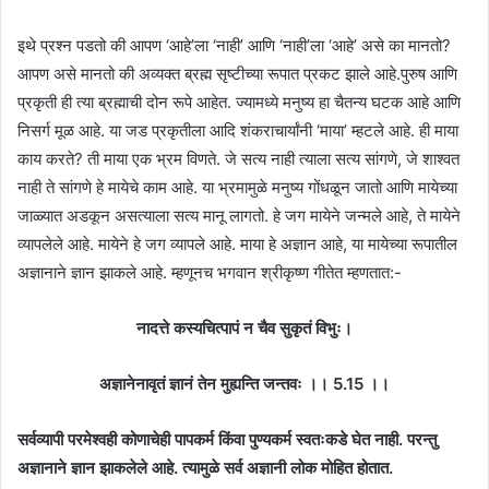
इथे प्रश्न पडतो की आपण ‘आहे’ला ‘नाही’ आणि ‘नाही’ला ‘आहे’ असे का मानतो?
आपण असे मानतो की अव्यक्त ब्रह्म सृष्टीच्या रूपात प्रकट झाले आहे.पुरुष आणि
प्रकृती ही त्या ब्रह्माची दोन रूपे आहेत. ज्यामध्ये मनुष्य हा चैतन्य घटक आहे आणि
निसर्ग मूळ आहे. या जड प्रकृतीला आदि शंकराचार्यांनी ‘माया’ म्हटले आहे. ही माया
काय करते? ती माया एक भ्रम विणते. जे सत्य नाही त्याला सत्य सांगणे, जे शाश्वत
नाही ते सांगणे हे मायेचे काम आहे. या भ्रमामुळे मनुष्य गोंधळून जातो आणि मायेच्या
जाळ्यात अडकून असत्याला सत्य मानू लागतो. हे जग मायेने जन्मले आहे, ते मायेने
व्यापलेले आहे. मायेने हे जग व्यापले आहे. माया हे अज्ञान आहे, या मायेच्या रूपातील
अज्ञानाने ज्ञान झाकले आहे. म्हणूनच भगवान श्रीकृष्ण गीतेत म्हणतात:-
नादत्ते कस्यचित्पापं न चैव सुकृतं विभुः।
अज्ञानेनावृतं ज्ञानं तेन मुह्यन्ति जन्तवः ।। 5.15 ।।
सर्वव्यापी परमेश्वही कोणाचेही पापकर्म किंवा पुण्यकर्म स्वतःकडे घेत नाही. परन्तु
अज्ञानाने ज्ञान झाकलेले आहे. त्यामुळे सर्व अज्ञानी लोक मोहित होतात.