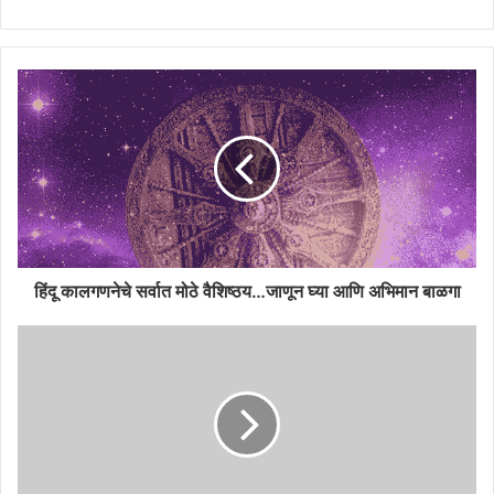
हिंदू कालगणनेचे सर्वात मोठे वैशिष्ठय…जाणून घ्या आणि अभिमान बाळगा