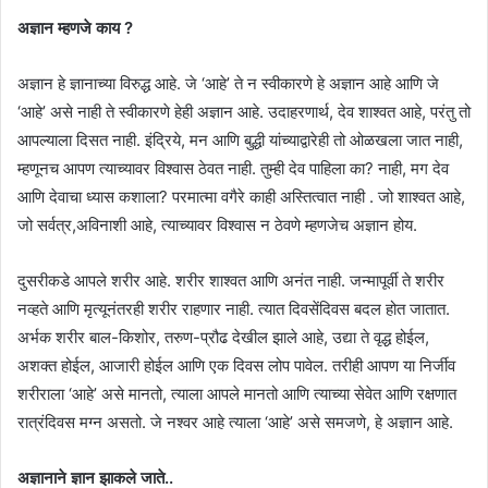
अज्ञान म्हणजे काय ?
अज्ञान हे ज्ञानाच्या विरुद्ध आहे. जे ‘आहे’ ते न स्वीकारणे हे अज्ञान आहे आणि जे
‘आहे’ असे नाही ते स्वीकारणे हेही अज्ञान आहे. उदाहरणार्थ, देव शाश्वत आहे, परंतु तो
आपल्याला दिसत नाही. इंद्रिये, मन आणि बुद्धी यांच्याद्वारेही तो ओळखला जात नाही,
म्हणूनच आपण त्याच्यावर विश्वास ठेवत नाही. तुम्ही देव पाहिला का? नाही, मग देव
आणि देवाचा ध्यास कशाला? परमात्मा वगैरे काही अस्तित्वात नाही . जो शाश्वत आहे,
जो सर्वत्र,अविनाशी आहे, त्याच्यावर विश्वास न ठेवणे म्हणजेच अज्ञान होय.
दुसरीकडे आपले शरीर आहे. शरीर शाश्वत आणि अनंत नाही. जन्मापूर्वी ते शरीर
नव्हते आणि मृत्यूनंतरही शरीर राहणार नाही. त्यात दिवसेंदिवस बदल होत जातात.
अर्भक शरीर बाल-किशोर, तरुण-प्रौढ देखील झाले आहे, उद्या ते वृद्ध होईल,
अशक्त होईल, आजारी होईल आणि एक दिवस लोप पावेल. तरीही आपण या निर्जीव
शरीराला ‘आहे’ असे मानतो, त्याला आपले मानतो आणि त्याच्या सेवेत आणि रक्षणात
रात्रंदिवस मग्न असतो. जे नश्वर आहे त्याला ‘आहे’ असे समजणे, हे अज्ञान आहे.
अज्ञानाने ज्ञान झाकले जाते..