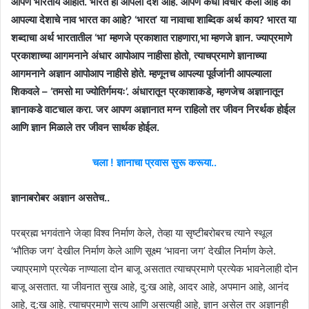
आपण भारतीय आहोत. भारत हा आपला देश आहे. आपण कधी विचार केला आहे की
आपल्या देशाचे नाव भारत का आहे? ‘भारत’ या नावाचा शाब्दिक अर्थ काय? भारत या
शब्दाचा अर्थ भारतातील ‘भा’ म्हणजे प्रकाशात राहणारा,भा म्हणजे ज्ञान. ज्याप्रमाणे
प्रकाशाच्या आगमनाने अंधार आपोआप नाहीसा होतो, त्याचप्रमाणे ज्ञानाच्या
आगमनाने अज्ञान आपोआप नाहीसे होते. म्हणूनच आपल्या पूर्वजांनी आपल्याला
शिकवले – ‘तमसो मा ज्योतिर्गमयः’. अंधारातून प्रकाशाकडे, म्हणजेच अज्ञानातून
ज्ञानाकडे वाटचाल करा. जर आपण अज्ञानात मग्न राहिलो तर जीवन निरर्थक होईल
आणि ज्ञान मिळाले तर जीवन सार्थक होईल.
चला ! ज्ञानाचा प्रवास सुरू करूया..
ज्ञानाबरोबर अज्ञान असतेच..
परब्रह्म भगवंताने जेव्हा विश्व निर्माण केले, तेव्हा या सृष्टीबरोबरच त्याने स्थूल
‘भौतिक जग’ देखील निर्माण केले आणि सूक्ष्म ‘भावना जग’ देखील निर्माण केले.
ज्याप्रमाणे प्रत्येक नाण्याला दोन बाजू असतात त्याचप्रमाणे प्रत्येक भावनेलाही दोन
बाजू असतात. या जीवनात सुख आहे, दु:ख आहे, आदर आहे, अपमान आहे, आनंद
आहे, दु:ख आहे. त्याचप्रमाणे सत्य आणि असत्यही आहे, ज्ञान असेल तर अज्ञानही