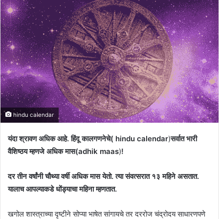
hindu calendar
यंदा श्रावण अधिक आहे. हिंदू कालगणनेचे( hindu calendar
)
सर्वात भारी
वैशिष्ठय म्हणजे अधिक मास(adhik maas
)
!
दर तीन वर्षांनी चौथ्या वर्षी अधिक मास येतो. त्या संवत्सरात १३ महिने असतात.
यालाच आपल्याकडे धोंड्याचा महिना म्हणतात.
खगोल शास्त्राच्या दृष्टीने सोप्या भाषेत सांगायचे तर दररोज चंद्रोदय साधारणपणे