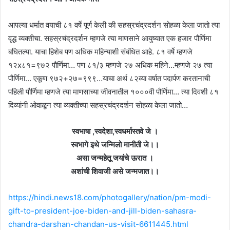
आपल्या धर्मात वयाची ८१ वर्षे पूर्ण केली की सहस्रचंद्रदर्शन सोहळा केला जातो त्या
वृद्ध व्यक्तीचा. सहस्रचंद्रदर्शन म्हणजे त्या माणसाने आयुष्यात एक हजार पौर्णिमा
बघितल्या. याचा हिशेब पण अधिक महिन्याशी संबंधित आहे. ८१ वर्षे म्हणजे
१२x८१=९७२ पौर्णिमा… पण ८१/३ म्हणजे २७ अधिक महिने…म्हणजे २७ त्या
पौर्णिमा… एकूण ९७२+२७=९९९…याचा अर्थ ८२व्या वर्षात पदार्पण करतानाची
पहिली पौर्णिमा म्हणजे त्या माणसाच्या जीवनातील १०००वी पौर्णिमा… त्या दिवशी ८१
दिव्यांनी ओवाळून त्या व्यक्तीच्या सहस्रचंद्रदर्शन सोहळा केला जातो…
स्वभाषा ,स्वदेशा,स्वधर्मास्तवे जे ।
स्वभागे इथे जन्मिलो मानीती जे।।
असा जन्महेतू जयांचे ऊरात ।
अशांची शिवाजी असे जन्मजात।।
https://hindi.news18.com/photogallery/nation/pm-modi-
gift-to-president-joe-biden-and-jill-biden-sahasra-
chandra-darshan-chandan-us-visit-6611445.html