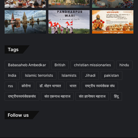
Tags
Babasaheb Ambedkar
British
christian missionaries
hindu
India
Islamic terrorists
Islamists
Jihadi
pakistan
rss
कोरोना
डॉ. मोहन भागवत
भारत
राष्ट्रीय स्वयंसेवक संघ
राष्ट्रीयस्वयंसेवकसंघ
संत एकनाथ महाराज
संत ज्ञानेश्वर महाराज
हिंदू
Follow us