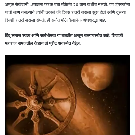
अमुक सेकंदानी…त्यातला फरक बघा तंतोतंत २४ तास कधीच नसतो. पण इंग्रजांना
याची जाण नसल्याने त्यांनी ठरवले की दिवस रात्री बाराला सुरू होतो आणि दुसऱ्या
दिवशी रात्री बाराला संपतो. ही सर्वात मोठी वैज्ञानिक अंधश्रद्धा आहे.
हिंदू समाज स्वत्व आणि सार्वभौमत्व या बाबतीत अजून बाल्यावस्थेत आहे. शिवाजी
महाराज समजतील तेव्हाच तो प्रौढ अवस्थेत येईल.