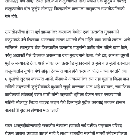
सोलापूर) येथे डांबून ठेवले होते.केज तालुक्यातील शिंदी येथील एक कुटुंब व गेवराई
तालुक्यातील दोन कुटुंबे सोलापूर जिल्ह्यातील करमाळा तालुक्यात ऊसतोडणीसाठी
गेले होते.
ऊसतोडणीचा हंगाम पूर्ण झाल्यानंतर करमाळा येथील एका ऊसतोड मुकादमाने
मजुरांकडे पैसे शिल्लक असल्याचे सांगत आणखी तीन महिने काम करावे लागेल, असे
सांगितले. त्यानुसार बीड जिल्ह्यातील ऊसतोड मजुरांनी वाढीव तीन महिने काम केले;
परंतु अद्यापही पैसे शिल्लक असल्याचा दावा मुकादमाने केला. पैसे द्या; अन्यथा तुमची
मुले आमच्याकडे ठेवा, असे सांगत त्या ऊसतोड मुकादमाने ३ मुले व ३ मुली करमाळा
तालुक्यातील कुंभेज येथे डांबून ठेवण्यात आले होते.करमाळा पोलिसांच्या मदतीने त्या
६ मुलांची सुटका करण्यात आली. बीडमध्ये आणल्यानंतर त्या सहा मुलांना जिल्हा बाल
समिती सदस्यांनी कुटुंबीयांकडे बुधवारी सुपुर्द करण्यात आले आहे.दरम्यान, सामाजिक
कार्यकर्त्या शांताबाई वसंत माळी यांनी महत्वाची भूमिका घेऊन सदर प्रकरणाची
माहिती सोलापूर जिल्हा चाइल्ड लाइन येथे दिल्यामुळे पुढील कारवाई लवकर होऊन
बालकांची सुटका होण्यास मदत झाली.
यावर अजूनहीकोणत्याही राजकीय नेत्यांला (यामध्ये सर्व पक्षीय) पत्रकार परिषद
घेऊन आवाज उठवावा वाटलं नाही हे लक्षण राजकीय नेत्यांची मानवी संवेदनशीलता