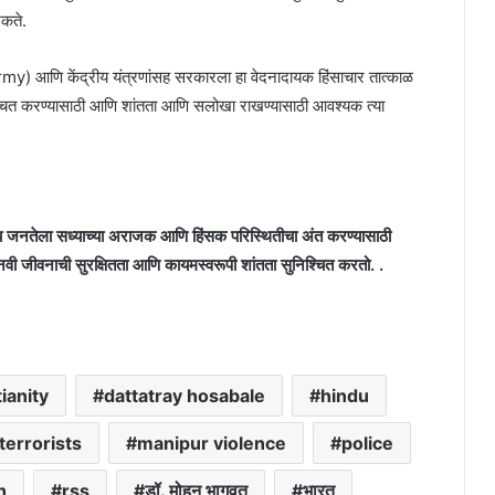
शकते.
y) आणि केंद्रीय यंत्रणांसह सरकारला हा वेदनादायक हिंसाचार तात्काळ
िश्चित करण्यासाठी आणि शांतता आणि सलोखा राखण्यासाठी आवश्यक त्या
्य जनतेला सध्याच्या अराजक आणि हिंसक परिस्थितीचा अंत करण्यासाठी
ानवी जीवनाची सुरक्षितता आणि कायमस्वरूपी शांतता सुनिश्चित करतो. .
ianity
dattatray hosabale
hindu
terrorists
manipur violence
police
h
rss
डॉ. मोहन भागवत
भारत