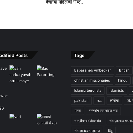
देणाऱ्या महिलेची गोष्ट..
odified Posts
Tags
Babasaheb Ambedkar
British
christian missionaries
hindu
Islamic terrorists
Islamists
pakistan
rss
कोरोना
डॉ. 
भारत
राष्ट्रीय स्वयंसेवक संघ
राष्ट्रीयस्वयंसेवकसंघ
संत एकनाथ महारा
संत ज्ञानेश्वर महाराज
हिंदू