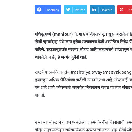
Facebook
Twitter
LinkedIn
Pi
मणिपूरमध्ये (manipur) गेल्या ४५ दिवसांपासून सुरू असलेल
रोजी चुराचंदपूर येथे लाय हरोबा उत्सवाच्या वेळी आयोजित निषेध र
पाहिजे. शतकानुशतके परस्पर सौहार्द आणि सहकार्याने शांततापूर्
थांबलेली नाही, हे अत्यंत दुर्दैवी आहे.
राष्ट्रीय स्वयंसेवक संघ (rashtriya swayamsevak sangh )
हजारहून अधिक पीडितांच्या पाठीशी ठामपणे उभा आहे. लोकशाही व्यवस्
मत आहे आणि कोणत्याही समस्येचे निराकरण केवळ परस्पर संवादाने 
मानतो.
सध्याच्या संकटाचे कारण असलेल्या एकमेकांमधील विश्वासाची कमतरत
दोन्ही समुदायांकडून सर्वसमावेशक प्रयत्नांची गरज आहे. मैतेई 