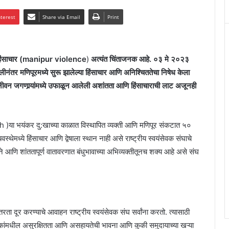
nterest
Share via Email
Print
ा हिंसाचार (manipur violence
)
अत्यंत चिंताजनक आहे. ०३ मे २०२३
ॅलीनंतर मणिपूरमध्ये सुरू झालेल्या हिंसाचार आणि अनिश्चिततेचा निषेध केला
ण जीवन जगणार्‍यांमध्ये उफाळून आलेली अशांतता आणि हिंसाचाराची लाट अजूनही
या भयंकर दु:खाच्या काळात विस्थापित व्यक्ती आणि मणिपूर संकटात ५०
थेमध्ये हिंसाचार आणि द्वेषाला स्थान नाही असे राष्ट्रीय स्वयंसेवक संघाचे
आणि शांततापूर्ण वातावरणात बंधुभावाच्या अभिव्यक्तीतूनच शक्य आहे असे संघ
ा दूर करण्याचे आवाहन राष्ट्रीय स्वयंसेवक संघ सर्वांना करतो. त्यासाठी
लोकांमधील असुरक्षितता आणि असहायतेची भावना आणि कुकी समुदायाच्या खऱ्या