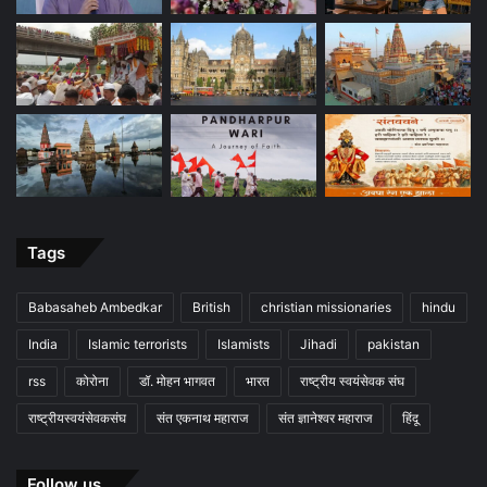
Tags
Babasaheb Ambedkar
British
christian missionaries
hindu
India
Islamic terrorists
Islamists
Jihadi
pakistan
rss
कोरोना
डॉ. मोहन भागवत
भारत
राष्ट्रीय स्वयंसेवक संघ
राष्ट्रीयस्वयंसेवकसंघ
संत एकनाथ महाराज
संत ज्ञानेश्वर महाराज
हिंदू
Follow us