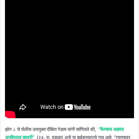
झोन ८ चे पोलीस उपायुक्त दीक्षित गेडाम यांनी सांगितले की,
“फैय्याज अहमद
अजीमुल्ला कादरी”
(२४, रा. वडाळा) असे या बाईकस्वाराचे नाव आहे. “त्याच्यावर