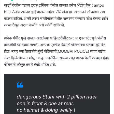
यापूर्वी देखील वडाळा ट्रक टर्मिनस पोलीस ठाण्यात तसेच अँटॉप हिल ( antop
hill) पोलीस ठाण्यात गुन्हे दाखल आहेत. पोलिसांना हवा असल्याने तो कायम पत्ता
बदलत राहिला. आम्ही त्याचा साकीनाका येथील सध्याच्या पत्त्यावर शोध घेतला आणि
त्याला तेथून अटक केली,” असे त्यांनी सांगितले.
अनेक गंभीर गुन्हे दाखल असलेल्या या हिस्ट्रीशीटरला; या एका स्टंटमुळे पोलीस
कोठडीची हवा खावी लागली. अन्यथा प्रत्येक वेळी तो पोलिसांच्या हातावर तुरी देत
होता. मात्र ज्या शिताफीने मुंबई पोलिसांनी(MUMBAI POLICE) त्याचा बाईक
नंबर व्हिडिओवरून शोधून काढून आरोपीला सापळा रचून अटक केली त्याबद्दल मुंबई
पोलिसांचे कौतुक करावे तेवढे थोडेच आहे.
dangerous Stunt with 2 pillion rider
one in front & one at rear,
no helmet & doing whilly !