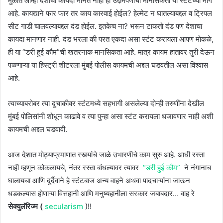
मुळात आम्ही देशाचा कायदा मानत नाही ही उद्दामपणाची मानसिकता या स्टंटच्या मागे
आहे. कायद्याने फार फार तर काय कारवाई होईल? हेल्मेट न घातल्याबद्दल व ट्रिपल
सीट गाडी चालवल्याबद्दल दंड होईल. इतकेच ना? भरून टाकतो दंड पण देशाचा
कायदा मानणार नाही. दंड भरला की परत एकदा असा स्टंट करायला आपण मोकळे,
ही या “डरी हुई कौम”ची खतरनाक मानसिकता आहे. मात्र कायम हातावर तुरी देऊन
पळणाऱ्या या हिस्ट्री शीटरला मुंबई पोलीस कायमची अद्दल घडवतील असा विश्वास
आहे.
त्याच्याबरोबर त्या दुचाकीवर स्टंटमध्ये सहभागी असलेल्या दोन्ही तरुणींना देखील
मुंबई पोलिसांनी शोधून काढावे व त्या पुन्हा असा स्टंट करायला धजावणार नाही अशी
कायमची अद्दल घडवावी.
आज देशात मोठ्याप्रमाणात रस्त्यांचे जाळे उभारणीचे काम सुरु आहे. आधी रस्ता
नाही म्हणून कोकलायचे, नंतर रस्ता बांधल्यावर त्यावर
“डरी हुई कौम”
ने नंगानाच
घालायचा आणि दुर्दैवाने हे स्टंटबाज अन्य वाहने अथवा पादचाऱ्यांना जाऊन
धडकल्यास होणाऱ्या वित्तहानी आणि मनुष्यहानीला सरकार जबाबदार… वाह रे
सेक्युलॅरिज्म (
secularism
)!!