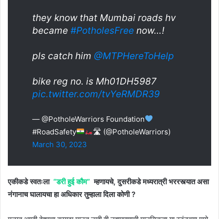
they know that Mumbai roads hv
became
#PotholesFree
now…!
pls catch him
@MTPHereToHelp
bike reg no. is Mh01DH5987
pic.twitter.com/tvYeRMDR39
— @PotholeWarriors Foundation
#RoadSafety
🛣 (@PotholeWarriors)
March 30, 2023
एकीकडे स्वतःला
“डरी हुई कौम”
म्हणायचे, दुसरीकडे मध्यरात्री भररस्त्यात असा
नंगानाच घालायचा हा अधिकार तुम्हाला दिला कोणी ?