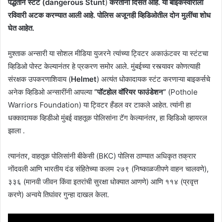
पद्धतीने स्टंट (dangerous Stunt
)
करताना दिसत आहे. या बाइकस्वाराला
रविवारी अटक करण्यात आली आहे. पोलिस अजूनही व्हिडिओतील दोन मुलींचा शोध
घेत आहेत.
मुश्ताक अन्सारी या सोशल मीडिया युजरने त्यांच्या ट्विटर अकाऊंटवर या स्टंटचा
व्हिडिओ पोस्ट केल्यानंतर हे प्रकरण समोर आले. मुंबईच्या रस्त्यावर कोणत्याही
संरक्षक उपकरणाशिवाय (
Helmet
) अत्यंत धोकादायक स्टंट करणाऱ्या बाइकर्सचे
अनेक व्हिडिओ अन्सारींनी आपल्या
“पॉटहोल वॉरियर फाउंडेशन”
(Pothole
Warriors Foundation) या ट्विटर हँडल वर टाकले आहेत. त्यांनी हा
धक्कादायक व्हिडीओ मुंबई वाहतूक पोलिसांना टॅग केल्यानंतर, हा व्हिडिओ व्हायरल
झाला .
त्यानंतर, वाहतूक पोलिसांनी बीकेसी (BKC) पोलिस ठाण्यात अधिकृत तक्रार
नोंदवली आणि भारतीय दंड संहितेच्या कलम २७९ (निष्काळजीपणे वाहन चालवणे),
३३६ (मानवी जीवन किंवा इतरांची सुरक्षा धोक्यात आणणे) आणि ११४ (प्रवृत्त
करणे) अन्वये तिघांवर गुन्हा दाखल केला.