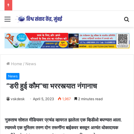
Menu
S
fo
Home
/
News
News
“डरी हुई कौम”चा भररस्त्यात नंगानाच
vskdesk
April 5, 2023
1,967
2 minutes read
नुकताच सोशल मीडियावर प्रचंड व्हायरल झालेला एक व्हिडीओ बघण्यात आला.
त्यामध्ये एक मुस्लिम तरुण दोन तरूणींना बाईकवर बसवून अत्यंत धोकादायक