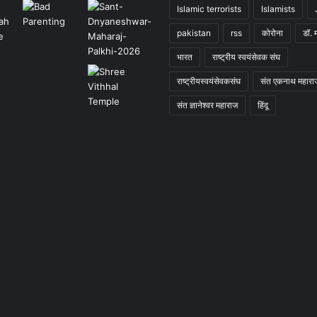
Islamic terrorists
Islamists
pakistan
rss
कोरोना
डॉ. 
भारत
राष्ट्रीय स्वयंसेवक संघ
राष्ट्रीयस्वयंसेवकसंघ
संत एकनाथ महारा
संत ज्ञानेश्वर महाराज
हिंदू