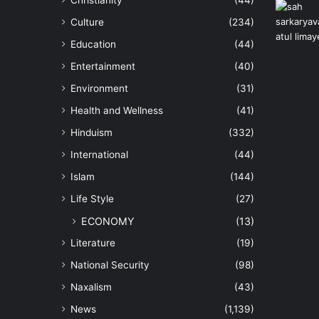
Christianity
(44)
Culture
(234)
Education
(44)
Entertainment
(40)
Environment
(31)
Health and Wellness
(41)
Hinduism
(332)
International
(44)
Islam
(144)
Life Style
(27)
ECONOMY
(13)
Literature
(19)
National Security
(98)
Naxalism
(43)
News
(1,139)