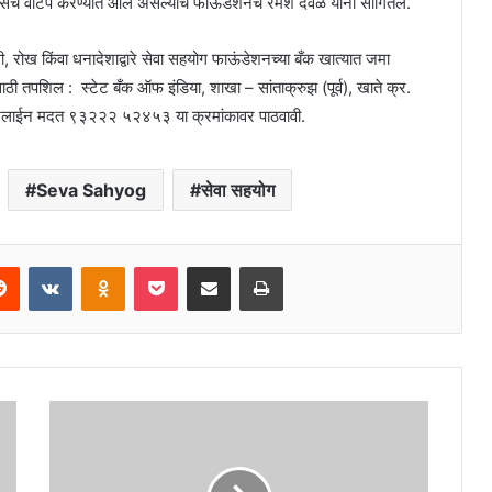
ंचे संच वाटप करण्यात आले असल्याचे फाऊंडेशनचे रमेश देवळे यांनी सांगितले.
, रोख किंवा धनादेशाद्वारे सेवा सहयोग फाऊंडेशनच्या बँक खात्यात जमा
ाठी तपशिल : स्टेट बँक ऑफ इंडिया, शाखा – सांताक्रुझ (पूर्व), खाते क्र.
न मदत ९३२२२ ५२४५३ या क्रमांकावर पाठवावी.
Seva Sahyog
सेवा सहयोग
erest
Reddit
VKontakte
Odnoklassniki
Pocket
Share via Email
Print