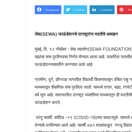
Facebook
Twitter
LinkedIn
Pi
सेवा(SEWA) फाऊंडेशनचे दानशूरांना मदतीचे आवाहन
मुंबई, दि. १२ नोव्हेंबर : सेवा सहयोग(SEWA FOUNDATION) फाऊ
वह्यांचा संच पुरविण्याचा निर्णय घेण्यात आला आहे. याकरिता जा
फाऊंडेशनच्यावतीने करण्यात आले आहे.
ग्रामीण, दुर्ग, डोंगराळ भागातील विद्यार्थी शिक्षणापासून वंचित राहू
माध्यमातून शैक्षणिक संच पुरविला जातो. यामध्ये दप्तर, वह्या, र
वर्ष सुरु आहे. समाजातील दानशूर व्यक्तींच्या माध्यमातून ही मदतीची
फांऊडेशन करते.
परंतु यावर्षी कोविड -१९ (COVID-19)च्या सावटामुळे यामध्ये बदल क
देण्याचे ठरविण्यात आले आहे. यावर्षी ४७१ शाळांकडून गरजू विद्यार्