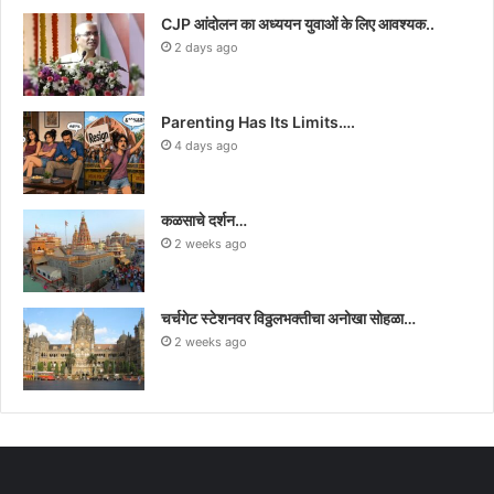
CJP आंदोलन का अध्ययन युवाओं के लिए आवश्यक..
2 days ago
Parenting Has Its Limits….
4 days ago
कळसाचे दर्शन…
2 weeks ago
चर्चगेट स्टेशनवर विठ्ठलभक्तीचा अनोखा सोहळा…
2 weeks ago