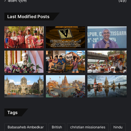
कोकण प्रान्त
(49)
Last Modified Posts
Tags
Babasaheb Ambedkar
British
christian missionaries
hindu