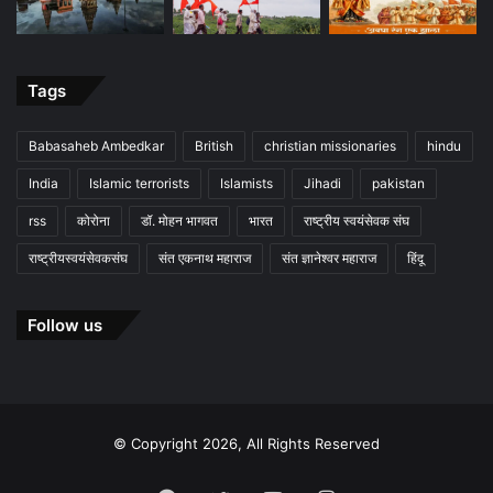
Tags
Babasaheb Ambedkar
British
christian missionaries
hindu
India
Islamic terrorists
Islamists
Jihadi
pakistan
rss
कोरोना
डॉ. मोहन भागवत
भारत
राष्ट्रीय स्वयंसेवक संघ
राष्ट्रीयस्वयंसेवकसंघ
संत एकनाथ महाराज
संत ज्ञानेश्वर महाराज
हिंदू
Follow us
© Copyright 2026, All Rights Reserved