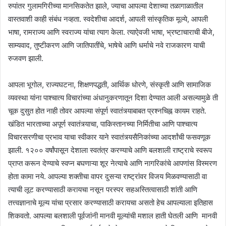
रुपांतर गुलामगिरीच्या मानसिकतेत झाले, ज्याचा आपल्या देशाच्या तळागाळातील
वास्तवाशी काही संबंध नव्हता. स्वदेशीचा आदर्श, आपली सांस्कृतिक मूल्ये, आपली
भाषा, रामराज्य आणि स्वराज्य यांचा त्याग केला. त्याऐवजी भाषा, भ्रष्टाचाराची बीजे,
साम्यवाद, तुष्टीकरण आणि जातिपातींचे, भाषेचे आणि धर्माचे नवे राजकारण याची
रुजवण झाली.
आपला भूगोल, राज्यघटना, शिक्षणपद्धती, आर्थिक धोरणे, संस्कृती आणि सामाजिक
व्यवस्था यांना पाश्चात्य विचारांच्या अंधानुकरणातून दिशा देण्यात आली असल्यामुळे ती
चूक दुसु्त होत नाही तोवर आपल्या संपूर्ण स्वातंत्र्याबाबत प्रश्नचिह्न कायम राहते.
खंडित भारताच्या अपूर्ण स्वातंत्र्याचा, पाकिस्तानच्या निर्मितीचा आणि पाश्चात्य
विचारसरणीचा प्रभाव याचा स्वीकार याने स्वातंत्र्यसैनिकांच्या आदर्शांची फसवणूक
झाली. १२०० वर्षांपासून देशाला स्वतंत्र करण्याचे आणि बलशाली राष्ट्राचे स्वरूप
प्राप्त करून देण्याचे स्वप्न बघणाऱ्या शूर नेत्याचे आणि नागरिकांचे आपणांस विस्मरण
होता कामा नये. आपल्या शक्तीचा वापर दुसऱ्या राष्ट्रांवर विजय मिळवण्यासाठी वा
त्याची लूट करण्यासाठी करायचा नसून परस्पर सहअस्तित्वासाठी शांती आणि
तत्त्वज्ञानाचे मूल्य यांचा प्रसार करण्यासाठी करायचा असतो हेच आपल्याला इतिहास
शिकवतो. आपल्या बलशाली पूर्वजांनी मानवी मूल्यांची मशाल हाती घेतली आणि मानवी