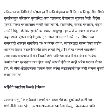
पाकिस्तानच्या निर्मितीची घोषणा झाली आणि मोहम्मद अली जिना आणि मुस्लीम लीगने
मुस्लीमबहुल परिसरांत कुप्रसिद्ध अशा ‘डायरेक्ट ऍक्शन’ला सुरुवात केली. हिंदूंना
प्रचंड मोठ्या नरसंहाराला सामोरे जावे लागले. वंशविच्छेद, प्रचंड नरसंहार, मोठ्या
संख्येने हिंदू महिलांवर झालेले बलात्कार, अभूतपूर्व लूट असे अनाचार या काळात
घडून आले. प्राप्त माहितीनुसार ३० लाख लोक मारले गेले. १५ ऑगस्टच्या
मध्यरात्री भारताचे नामांकित प्रथम पंतप्रधान पं. जवाहरलाल नेहरू जेव्हा खंडीत
भारताचा तिरंगा फडकावित होते तेव्हा लाखो हिंदू आणि शीख रक्ताने माखलेल्या
सामानासह भारताच्या दिशेने निघाले होते. पाकिस्तानच्या दिशेने येणाऱ्या रेल्वेच्या
डब्यांत केवळ मृतदेहांचा खच होता. काही जखमी होते तर काही अंतिम घटका मोजत
होते. जे सीमा ओलांडण्याचा प्रयत्न केला त्यांना स्वातंत्र्याची फार मोठी रक्कम चुकती
करावी लागली.
अहिंसेने स्वातंत्र्य मिळाले हे मिथक
आपल्या मातृभूमीत एकिकडे रक्ताचे पाट वाहत होते तर दुसरीकडे काही नेते
गांधीजींनी तलवारही न उपसता आपल्याला स्वातंत्र्य मिळवून दिल्याबद्दल त्यांचे