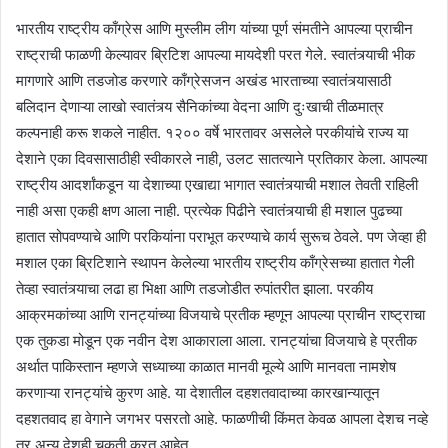
भारतीय राष्ट्रीय काँग्रेस आणि मुस्लीम लीग यांच्या पूर्ण संमतीने आपल्या प्राचीन
राष्ट्राची फाळणी केल्यावर ब्रिटिश आपल्या मायदेशी परत गेले. स्वातंत्र्याची भीक
मागणारे आणि तडजोड करणारे काँग्रेसजन अखंड भारताच्या स्वातंत्र्यासाठी
बलिदान देणाऱ्या लाखो स्वातंत्र्य सैनिकांच्या वेदना आणि दुःखाची तीळमात्र
कल्पनाही करू शकले नाहीत. १२०० वर्षे भारतावर असलेले परकीयांचे राज्य या
देशाने एका दिवसासाठीही स्वीकारले नाही, उलट सातत्याने प्रतिकार केला. आपल्या
राष्ट्रीय आदर्शांकडून या देशाच्या एखाद्या भागात स्वातंत्र्याची मशाल तेवती राहिली
नाही असा एकही क्षण आला नाही. प्रत्येक पिढीने स्वातंत्र्याची ही मशाल पुढच्या
हातात सोपवण्याचे आणि परकियांना पराभूत करण्याचे कार्य सुरूच ठेवले. पण जेव्हा ही
मशाल एका ब्रिटिशाने स्थापन केलेल्या भारतीय राष्ट्रीय काँग्रेसच्या हातात गेली
तेव्हा स्वातंत्र्याचा लढा हा भिक्षा आणि तडजोडीत रुपांतरीत झाला. परकीय
आक्रमकांच्या आणि रानट्यांच्या विजयाचे प्रतीक म्हणून आपल्या प्राचीन राष्ट्राचा
एक तुकडा मोडून एक नवीन देश आकाराला आला. रानट्यांचा विजयाचे हे प्रतीक
अर्थात पाकिस्तान म्हणजे सध्याच्या काळात मानवी मूल्ये आणि मानवता नामशेष
करणाऱ्या रानट्यांचे कुरण आहे. या देशातील दहशतवादाच्या कारखान्यातून
दहशतवाद हा वेगाने जगभर पसरतो आहे. फाळणीची किंमत केवळ आपला देशच नव्हे
तर अन्य देशही चुकती करत आहेत.