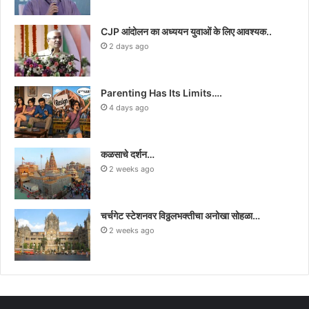
CJP आंदोलन का अध्ययन युवाओं के लिए आवश्यक..
2 days ago
Parenting Has Its Limits….
4 days ago
कळसाचे दर्शन…
2 weeks ago
चर्चगेट स्टेशनवर विठ्ठलभक्तीचा अनोखा सोहळा…
2 weeks ago