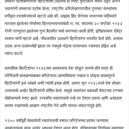
लष्करी प्रशिक्षणानंतर ब्रिटिशांशी लढायचे हा स्पष्ट दृष्टीकोन समोर ठेवून अनेन
जवानांनी लष्करात प्रवेश केला. राष्ट्रीय अभिलेखागारातील गुप्तचर संस्थांच्या
वर्गीकृत दस्तावेजांमध्ये म्हटले आहे की, आझाद हिंद सेनेच्या जपानच्या पाठिंब्याने
भारतात झालेल्या मोर्चाच्या क्रियान्वयनासंबंधी रा. स्व. संघाच्या २० सप्टेंबर १९४३
रोजी नागपुरात झालेल्या गुप्त बैठकीत चर्चा करण्यात आली होती, इतिहासकार देवेंद्र
स्वरूप यांनी म्हटले आहे. नौदलातील उठावाने ब्रिटिशांना भयभीत केले होते. असाच
उठाव अन्य दलांमध्येही झाला तर त्यामुळे मोठ्या प्रमाणावर रक्तपात होईल असे
त्यांना वाटले.
वास्तविक ब्रिटिशांना १९४६च्या आसपासच देश सोडून जायचे होते मात्र ही
परिस्थिती हाताळण्याबाबत काँग्रेसला आत्मविश्वास नव्हता व थोड्या काळापुरते
ब्रिटिशांनी इथे थांबावे अशी त्यांची इच्छा होती. आपण जून १९४८मध्ये देश सोडत
असल्याचे अखेर ब्रिटिशांनी घोषित केले. यामुळे स्वातंत्र्य चळवळी शेवटच्या टप्प्यात
पोहोचल्याचे स्पष्ट झाले. राजकीय स्वातंत्र्याचे नव्हे तर देशात एकता आणि अखंडता
कायम राखण्याचे आव्हान राष्ट्रीय नेते आणि संस्था-संघटनांपुढे होते.
१२०० वर्षांपूर्वी चेतवलेली स्वातंत्र्याची मशाल काँग्रेसच्या हातात जाण्याचा
आव्हानात्मक काळ अखेर आपल्या देशात आला होता. इतिहासाच्या निर्णायक वळणावर