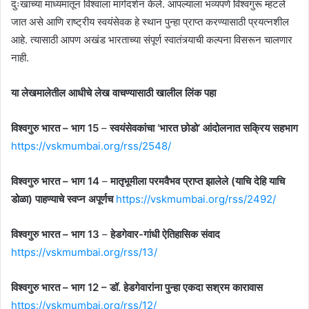
दुःखाच्या माध्यमातून विश्वाला मार्गदर्शन केले. आपल्याला भव्यपणे विश्वगुरू म्हटले
जात असे आणि राष्ट्रीय स्वयंसेवक हे स्थान पुन्हा प्राप्त करण्यासाठी प्रयत्नशील
आहे. त्यासाठी आपण अखंड भारताच्या संपूर्ण स्वातंत्र्याची कल्पना विसरून चालणार
नाही.
या लेखमालेतील आधीचे लेख वाचण्यासाठी खालील लिंक पहा
विश्वगुरु भारत – भाग 15
–
स्वयंसेवकांचा ‘भारत छोडो’ आंदोलनात सक्रिय सहभाग
https://vskmumbai.org/rss/2548/
विश्वगुरु भारत – भाग 14
–
मातृभूमीला परमवैभव प्राप्त झालेले (याचि देहि याचि
डोळा) पाहण्याचे स्वप्न अपूर्णच
https://vskmumbai.org/rss/2492/
विश्वगुरु भारत – भाग 13
–
हेडगेवार-गांधी ऐतिहासिक संवाद
https://vskmumbai.org/rss/13/
विश्वगुरु भारत – भाग 12 – डॉ. हेडगेवारांना पुन्हा एकदा सश्रम कारावास
https://vskmumbai.org/rss/12/