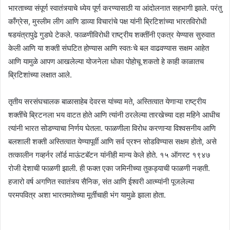
भारताच्या संपूर्ण स्वातंत्र्याचे ध्येय पूर्ण करण्यासाठी या आंदोलनात सहभागी झाले. परंतु
काँग्रेस, मुस्लीम लीग आणि डाव्या विचारांचे पक्ष यांनी ब्रिटिशांच्या भारतविरोधी
षडयंत्रापुढे गुडघे टेकले. फाळणीविरोधी राष्ट्रीय शक्तींनी एकत्र येण्यास सुरुवात
केली आणि या शक्ती संघटित होण्यास आणि स्वतःचे बल वाढवण्यास सक्षम आहेत
आणि यामुळे आपण आखलेल्या योजनेला धोका पोहोचू शकतो हे काही काळातच
ब्रिटिशांच्या लक्षात आले.
तृतीय सरसंघचालक बाळासाहेब देवरस यांच्या मते, अस्तित्वात येणाऱ्या राष्ट्रीय
शक्तींचे ब्रिटनला भय वाटत होते आणि त्यांनी ठरलेल्या तारखेच्या दहा महिने आधीच
त्यांनी भारत सोडण्याचा निर्णय घेतला. फाळणीला विरोध करणाऱ्या विश्वसनीय आणि
बलशाली शक्ती अस्तित्वात येण्यापूर्वी आणि सर्व प्रश्न सोडविण्यास सक्षम होतो, असे
तत्कालीन गव्हर्नर लॉर्ड माऊंटबॅटन यांनीही मान्य केले होते. १५ ऑगस्ट १९४७
रोजी देशाची फाळणी झाली. ही फक्त एका जमिनीच्या तुकड्याची फाळणी नव्हती.
हजारो वर्ष अगणित स्वातंत्र्य सैनिक, संत आणि ईश्वरी आत्म्यांनी पूजलेल्या
परमपवित्र अशा भारतमातेच्या मूर्तीचाही भंग यामुळे झाला होता.