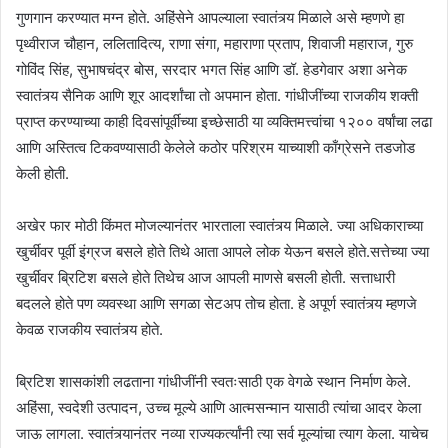
गुणगान करण्यात मग्न होते. अहिंसेने आपल्याला स्वातंत्र्य मिळाले असे म्हणणे हा
पृथ्वीराज चौहान, ललितादित्य, राणा संगा, महाराणा प्रताप, शिवाजी महाराज, गुरु
गोविंद सिंह, सुभाषचंद्र बोस, सरदार भगत सिंह आणि डॉ. हेडगेवार अशा अनेक
स्वातंत्र्य सैनिक आणि शूर आदर्शांचा तो अपमान होता. गांधीजींच्या राजकीय शक्ती
प्राप्त करण्याच्या काही दिवसांपूर्वीच्या इच्छेसाठी या व्यक्तिमत्त्वांचा १२०० वर्षांचा लढा
आणि अस्तित्व टिकवण्यासाठी केलेले कठोर परिश्रम याच्याशी काँग्रेसने तडजोड
केली होती.
अखेर फार मोठी किंमत मोजल्यानंतर भारताला स्वातंत्र्य मिळाले. ज्या अधिकाराच्या
खुर्चीवर पूर्वी इंग्रज बसले होते तिथे आता आपले लोक येऊन बसले होते.सत्तेच्या ज्या
खुर्चीवर ब्रिटिश बसले होते तिथेच आज आपली माणसे बसली होती. सत्ताधारी
बदलले होते पण व्यवस्था आणि सगळा सेटअप तोच होता. हे अपूर्ण स्वातंत्र्य म्हणजे
केवळ राजकीय स्वातंत्र्य होते.
ब्रिटिश शासकांशी लढताना गांधीजींनी स्वतःसाठी एक वेगळे स्थान निर्माण केले.
अहिंसा, स्वदेशी उत्पादन, उच्च मूल्ये आणि आत्मसन्मान यासाठी त्यांचा आदर केला
जाऊ लागला. स्वातंत्र्यानंतर नव्या राज्यकर्त्यांनी त्या सर्व मूल्यांचा त्याग केला. याचेच