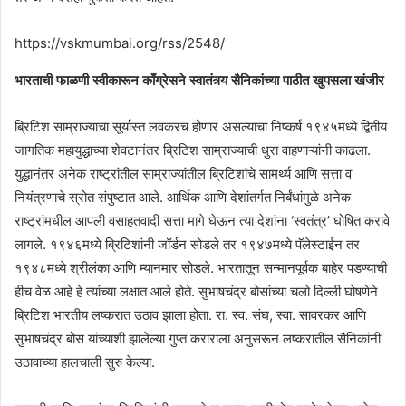
https://vskmumbai.org/rss/2548/
भारताची फाळणी स्वीकारून काँग्रेसने स्वातंत्र्य सैनिकांच्या पाठीत खुपसला खंजीर
ब्रिटिश साम्राज्याचा सूर्यास्त लवकरच होणार असल्याचा निष्कर्ष १९४५मध्ये द्वितीय
जागतिक महायुद्धाच्या शेवटानंतर ब्रिटिश साम्राज्याची धुरा वाहणाऱ्यांनी काढला.
युद्धानंतर अनेक राष्ट्रांतील साम्राज्यांतील ब्रिटिशांचे सामर्थ्य आणि सत्ता व
नियंत्रणाचे स्रोत संपुष्टात आले. आर्थिक आणि देशांतर्गत निर्बंधांमुळे अनेक
राष्ट्रांमधील आपली वसाहतवादी सत्ता मागे घेऊन त्या देशांना ‘स्वतंत्र’ घोषित करावे
लागले. १९४६मध्ये ब्रिटिशांनी जॉर्डन सोडले तर १९४७मध्ये पॅलेस्टाईन तर
१९४८मध्ये श्रीलंका आणि म्यानमार सोडले. भारतातून सन्मानपूर्वक बाहेर पडण्याची
हीच वेळ आहे हे त्यांच्या लक्षात आले होते. सुभाषचंद्र बोसांच्या चलो दिल्ली घोषणेने
ब्रिटिश भारतीय लष्करात उठाव झाला होता. रा. स्व. संघ, स्वा. सावरकर आणि
सुभाषचंद्र बोस यांच्याशी झालेल्या गुप्त कराराला अनुसरून लष्करातील सैनिकांनी
उठावाच्या हालचाली सुरु केल्या.