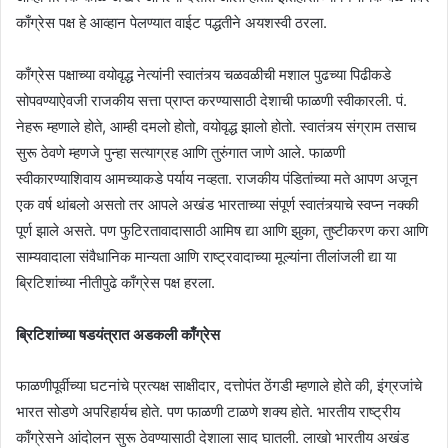
काँग्रेस पक्ष हे आव्हान पेलण्यात वाईट पद्धतीने अयशस्वी ठरला.
काँग्रेस पक्षाच्या वयोवृद्ध नेत्यांनी स्वातंत्र्य चळवळीची मशाल पुढच्या पिढीकडे
सोपवण्याऐवजी राजकीय सत्ता प्राप्त करण्यासाठी देशाची फाळणी स्वीकारली. पं.
नेहरू म्हणाले होते, आम्ही दमलो होतो, वयोवृद्ध झालो होतो. स्वातंत्र्य संग्राम तसाच
सुरू ठेवणे म्हणजे पुन्हा सत्याग्रह आणि तुरुंगात जाणे आले. फाळणी
स्वीकारण्याशिवाय आमच्याकडे पर्याय नव्हता. राजकीय पंडितांच्या मते आपण अजून
एक वर्ष थांबलो असतो तर आपले अखंड भारताच्या संपूर्ण स्वातंत्र्याचे स्वप्न नक्की
पूर्ण झाले असते. पण फुटिरतावादासाठी आमिष द्या आणि झुका, तुष्टीकरण करा आणि
साम्यवादाला संवैधानिक मान्यता आणि राष्ट्रवादाच्या मूल्यांना तीलांजली द्या या
ब्रिटिशांच्या नीतीपुढे काँग्रेस पक्ष हरला.
ब्रिटिशांच्या षडयंत्रात अडकली काँग्रेस
फाळणीपूर्वीच्या घटनांचे प्रत्यक्ष साक्षीदार, दत्तोपंत ठेंगडी म्हणाले होते की, इंग्रजांचे
भारत सोडणे अपरिहार्यच होते. पण फाळणी टाळणे शक्य होते. भारतीय राष्ट्रीय
काँग्रेसने आंदोलन सुरू ठेवण्यासाठी देशाला साद घातली. लाखो भारतीय अखंड