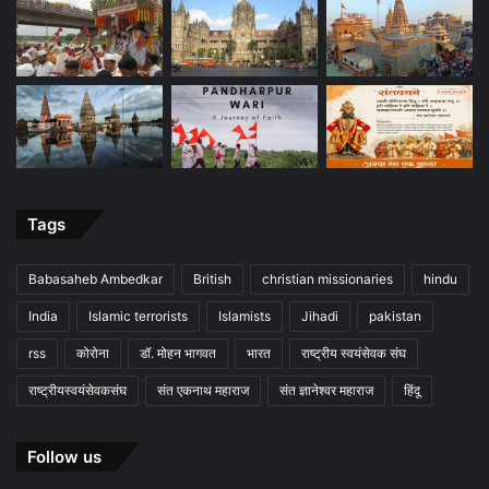
Tags
Babasaheb Ambedkar
British
christian missionaries
hindu
India
Islamic terrorists
Islamists
Jihadi
pakistan
rss
कोरोना
डॉ. मोहन भागवत
भारत
राष्ट्रीय स्वयंसेवक संघ
राष्ट्रीयस्वयंसेवकसंघ
संत एकनाथ महाराज
संत ज्ञानेश्वर महाराज
हिंदू
Follow us