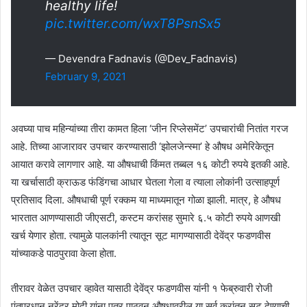
healthy life!
pic.twitter.com/wxT8PsnSx5
— Devendra Fadnavis (@Dev_Fadnavis)
February 9, 2021
अवघ्या पाच महिन्यांच्या तीरा कामत हिला ‘जीन रिप्लेसमेंट’ उपचारांची नितांत गरज
आहे. तिच्या आजारावर उपचार करण्यासाठी ‘झोलजेन्स्मा’ हे औषध अमेरिकेतून
आयात करावे लागणार आहे. या औषधाची किंमत तब्बल १६ कोटी रुपये इतकी आहे.
या खर्चासाठी क्राऊड फंडिंगचा आधार घेतला गेला व त्याला लोकांनी उत्साहपूर्ण
प्रतिसाद दिला. औषधाची पूर्ण रक्कम या माध्यमातून गोळा झाली. मात्र, हे औषध
भारतात आणण्यासाठी जीएसटी, कस्टम करांसह सुमारे ६.५ कोटी रुपये आणखी
खर्च येणार होता. त्यामुळे पालकांनी त्यातून सूट मागण्यासाठी देवेंद्र फडणवीस
यांच्याकडे पाठपुरावा केला होता.
तीरावर वेळेत उपचार व्हावेत यासाठी देवेंद्र फडणवीस यांनी १ फेब्रुवारी रोजी
पंतप्रधान नरेंद्र मोदी यांना पत्र पाठवून औषधावरील या सर्व करांतून सूट देण्याची