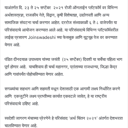
याअंतर्गत दि. २३ ते २५ सप्टेंबर २०२१ रोजी ऑनलाईन प्लॅटफॉर्म वर विभिन्न
अर्थशास्त्रज्ञ, राजकीय नेते, विद्वान, कृषी विशेषतज्ञ, उद्योगपती आणि अन्य
सामाजिक संघटना चर्चा करणार आहेत. दररोज संध्याकाळी ६ ते ८ वाजेपर्यंत या
परिसंवादाचे आयोजन करण्यात आले आहे. या परिसंवादाचे विभिन्न प्लॅटफॉर्मवरील
लाईव्ह प्रसारण Joinswadeshi च्या फेसबुक आणि यूट्यूब पेज वर करण्यात
येणार आहे.
पंडित दीनदयाळ उपाध्याय यांच्या जयंती (२५ सप्टेंबर) दिवशी या चर्चेचा पहिला भाग
पूर्ण होणार आहे. याचशिवाय ही चर्चा महानगर, प्रांताच्या राजधान्या, जिल्हा केंद्र
आणि गावांपर्यंत पोहोचविण्यात येणार आहेत.
सगळ्यांचा सहभाग आणि सहमती मधून देशासाठी एक आगामी लक्ष्य निर्धारित करणे
आणि एकजुटीने लक्ष्य प्राप्तीच्या कार्यात एकवटले जावेत, हे या राष्ट्रीय
परिसंवादाचे उद्दिष्ट आहे.
स्वदेशी जागरण मंचाच्या प्रेरणेने हे परिसंवाद ‘अर्थ चिंतन २०२१’ अंतर्गत देशभरात
चालविण्यात येणार आहे.