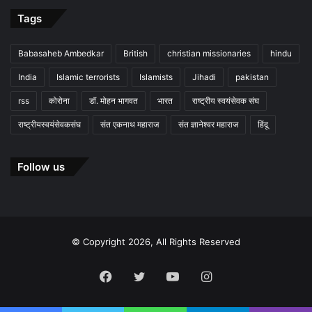
Tags
Babasaheb Ambedkar
British
christian missionaries
hindu
India
Islamic terrorists
Islamists
Jihadi
pakistan
rss
कोरोना
डॉ. मोहन भागवत
भारत
राष्ट्रीय स्वयंसेवक संघ
राष्ट्रीयस्वयंसेवकसंघ
संत एकनाथ महाराज
संत ज्ञानेश्वर महाराज
हिंदू
Follow us
© Copyright 2026, All Rights Reserved
Facebook
Twitter
YouTube
Instagram