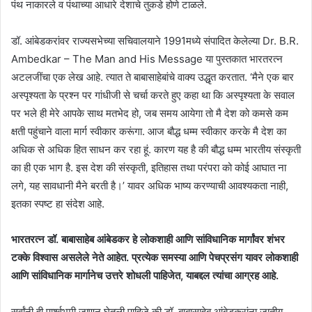
पंथ नाकारले व पंथाच्या आधारे देशाचे तुकडे होणे टाळले.
डॉ. आंबेडकरांवर राज्यसभेच्या सचिवालयाने 1991मध्ये संपादित केलेल्या Dr. B.R.
Ambedkar – The Man and His Message या पुस्तकात भारतरत्न
अटलजींचा एक लेख आहे. त्यात ते बाबासाहेबांचे वाक्य उद्धृत करतात. ‘मैने एक बार
अस्पृश्यता के प्रश्न पर गांधीजी से चर्चा करते हुए कहा था कि अस्पृश्यता के सवाल
पर भले ही मेरे आपके साथ मतभेद हो, जब समय आयेगा तो मै देश को कमसे कम
क्षती पहुंचाने वाला मार्ग स्वीकार करूंगा. आज बौद्ध धम्म स्वीकार करके मै देश का
अधिक से अधिक हित साधन कर रहा हूं. कारण यह है की बौद्ध धम्म भारतीय संस्कृती
का ही एक भाग है. इस देश की संस्कृती, इतिहास तथा परंपरा को कोई आघात ना
लगे, यह सावधानी मैने बरती है।’ यावर अधिक भाष्य करण्याची आवश्यकता नाही,
इतका स्पष्ट हा संदेश आहे.
भारतरत्न डॉ. बाबासाहेब आंबेडकर हे लोकशाही आणि सांविधानिक मार्गांवर शंभर
टक्के विश्वास असलेले नेते आहेत. प्रत्येक समस्या आणि पेचप्रसंग यावर लोकशाही
आणि सांविधानिक मार्गानेच उत्तरे शोधली पाहिजेत, याबद्दल त्यांचा आग्रह आहे.
सर्वांनी ही पार्श्वभूमी जाणून घेतली पाहिजे की डॉ. बाबासाहेब आंबेडकरांना जातीय