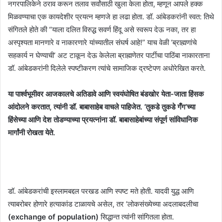
नगरपालिकेने ठराव करून तलाव सर्वांसाठी खुला केला होता, म्हणून आपले हक्क
मिळवण्याचा एक कायदेशीर प्रयत्न म्हणजे हा लढा होता. डॉ. आंबेडकरांनी स्वत: तिथे
संगितले होते की “याला दलित विरुद्ध सवर्ण हिंदू असे स्वरूप देऊ नका, तर हा
अस्पृश्यता मानणारे व नाकारणारे यांच्यातील संघर्ष आहे!” याच वेळी ‘ब्राह्मणांचे
सहकार्य न घेण्याची’ अट टाकून देऊ केलेला ब्राह्मणेतर पार्टीचा पाठिंबा नाकारताना
डॉ. आंबेडकरांनी दिलेले स्पष्टीकरण त्यांचे सामाजिक द्रष्टेपण अधोरेखित करते.
या पार्श्वभूमीवर आजकालचे अतिडावे आणि स्वयंघोषित बंडखोर येता-जाता हिंसक
आंदोलने करतात, त्यांनी डॉ. बाबासाहेब वाचले पाहिजेत. ‘तुकडे तुकडे गँग’च्या
हिंसेच्या आणि देश तोडण्याच्या प्रयत्नांना डॉ. बाबासाहेबांच्या संपूर्ण सांविधानिक
मार्गांनी रोखता येते.
डॉ. आंबेडकरांची इस्लामबद्दल परखड आणि स्पष्ट मते होती. यादवी युद्ध आणि
त्याबरोबर होणारे हत्याकांड टाळायचे असेल, तर ‘लोकसंख्येच्या अदलाबदलीचा
(exchange of population)
सिद्धान्त त्यांनी सांगितला होता.