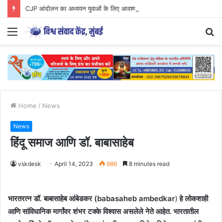
CJP आंदोलन का अध्ययन युवाओं के लिए आवश्यक..
Menu
S
fo
Home
/
News
News
हिंदू समाज आणि डॉ. बाबासाहेब
vskdesk
April 14, 2023
986
8 minutes read
भारतरत्न डॉ. बाबासाहेब आंबेडकर (babasaheb ambedkar
)
हे लोकशाही
आणि सांविधानिक मार्गांवर शंभर टक्के विश्वास असलेले नेते आहेत. भारतातील