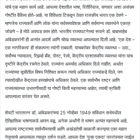
यांचे एक महान कार्य आहे. आपल्या देशातील भाषा, रितीरिवाज, सणवार अशा असंख्य
गोष्टींत वैविध्य होते-आहे. या विविधता टिकवून ठेवत राजकीय भारत एक ठेवणे –
म्हणजेच राज्यकर्ते आणि लोक यांना सर्वसमावेशक आणि सर्वमान्य व्यवस्थेने एकत्र
जोडणे – हे मोठे अवघड काम होते. भारतीय राज्यघटनेच्या रूपाने डॉ. बाबासाहेब
आंबेडकरांनी ही अत्यंत आदर्श आणि चोख व्यवस्था आपल्याला दिली आहे. ‘एक देश –
एक नागरिकत्व’ ही संकल्पना त्यांनी राबवली. याचबरोबर केंद्रीय व्यवस्था – उदा.,
सर्वोच्च न्यायालय, रिझर्व्ह बँक, पोस्ट, रेल्वे, केंद्रीय प्रशासकीय व्यवस्था यांना याच
दृष्टीने केंद्रीय रचनेत ठेवले. राज्यांना अमर्याद अधिकार दिले नाहीत. अर्थात
राज्यांच्या सूचीतील विषय निश्चित करून त्याचे अधिकार राज्यांकडे दिले, पण
त्यातदेखील केंद्राला हस्तक्षेपाचे अधिकार ठेवले. एक सार्वभौम राष्ट्र आणि
राज्यव्यवस्था उभारणीसाठी या गोष्टी किती महत्त्वाच्या आहेत, त्याची प्रचिती
आपल्याला वारंवार येत असते.
शेवटी भारतरत्न डॉ. आंबेडकरांच्या 25 नोव्हेंबर 1949 संविधान सभेमधील
ऐतिहासिक भाषणाकडे आपण वळू. अनेक अर्थांनी ते भाषण अत्यंत महत्त्वाचे आहे.
आपल्या राष्ट्राच्या सार्वभौमत्वाची आणि अखंडतेची काळजी करणार्‍या एका महान
नेतृत्वाचे आपल्याला त्यातून दर्शन घडते. आपला देश ‘पुन्हा एकदा’ पारतंत्र्यात जाईल