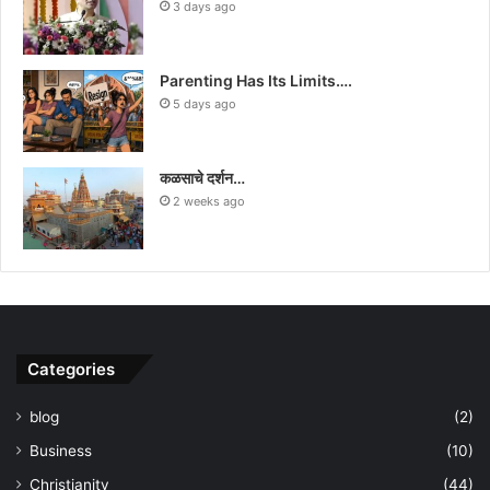
3 days ago
Parenting Has Its Limits….
5 days ago
कळसाचे दर्शन…
2 weeks ago
Categories
blog
(2)
Business
(10)
Christianity
(44)