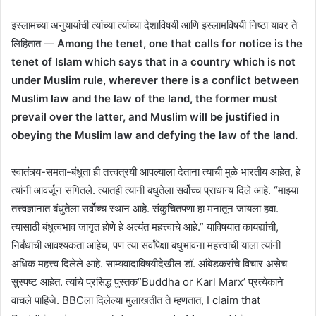
इस्लामच्या अनुयायांची त्यांच्या त्यांच्या देशाविषयी आणि इस्लामविषयी निष्ठा यावर ते
लिहितात —
Among the tenet, one that calls for notice is the
tenet of Islam which says that in a country which is not
under Muslim rule, wherever there is a conflict between
Muslim law and the law of the land, the former must
prevail over the latter, and Muslim will be justified in
obeying the Muslim law and defying the law of the land.
स्वातंत्र्य-समता-बंधुता ही तत्त्वत्रयी आपल्याला देताना त्याची मुळे भारतीय आहेत, हे
त्यांनी आवर्जून संगितले. त्यातही त्यांनी बंधुतेला सर्वोच्च प्राधान्य दिले आहे. “माझ्या
तत्त्वज्ञानात बंधुतेला सर्वोच्च स्थान आहे. संकुचितपणा हा मनातून जायला हवा.
त्यासाठी बंधुत्वभाव जागृत होणे हे अत्यंत महत्त्वाचे आहे.” याविषयात कायद्यांची,
निर्बंधांची आवश्यकता आहेच, पण त्या सर्वांपेक्षा बंधुभावना महत्त्वाची याला त्यांनी
अधिक महत्त्व दिलेले आहे. साम्यवादाविषयीदेखील डॉ. आंबेडकरांचे विचार असेच
सुस्पष्ट आहेत. त्यांचे प्रसिद्ध पुस्तक”Buddha or Karl Marx’ प्रत्येकाने
वाचले पाहिजे. BBCला दिलेल्या मुलाखतीत ते म्हणतात, I claim that