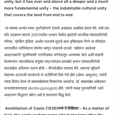
unity, but it has over and above all a deeper and a much
more fundamental unity – the indubitable cultural unity
that covers the land from end to end.
या त्यांच्या अत्यंत स्पष्ट दृष्टीकोनाने देशाचे अखंडत्व अबाधित ठेवता येते. याचे एक
मोठे उदाहरण म्हणजे 2001मधील दरबान येथील झालेली जागतिक वंशवादविरोधी
परिषद. ‘ब्रेकिंग इंडिया’ अर्थात भारताचे तुकडे करू इच्छिणार्‍या गँगने या परिषदेत
भारतातील जातिभेदाना वंशभेद म्हणून मांडायचे ठरवले. ‘बाहेरून आलेल्या’
आक्रमकांनी ‘मूलनिवासी’ नागरिकांवर वर्णभेदातून अत्याचार केले अशी मांडणी
केल्यानंतर स्वाभाविकच संयुक्त राष्ट्रसंघाला हस्तक्षेप करून वंशवादाविरोधी
कारवाईचा अधिकार प्राप्त होतो – सैन्यदेखील पाठवता येते. आपल्या सुदैवाने
तेव्हाच्या अटलजी सरकारचे जे प्रतिनिधी तिथे गेले होते (ओमर अब्दुल्ला), त्यांनी
त्यास विरोध केला तो बाबासाहेबांच्या विचारांच्या आधारेच. डॉ. बाबासाहेब आंबेडकर
मानववंशशास्त्रज्ञ (Anthropologist) होते. त्यांनी सबळ पुराव्यानिशी ‘आर्य
आक्रमण सिद्धान्त’ खोटा आहे हे सप्रमाण सिद्ध केले.
Annihilation of Caste (1936)मध्ये ते लिहितात – As a matter of
fact, the caste system came into being long after the