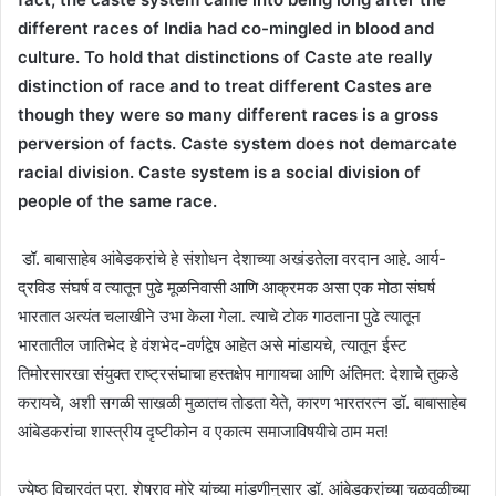
different races of India had co-mingled in blood and
culture. To hold that distinctions of Caste ate really
distinction of race and to treat different Castes are
though they were so many different races is a gross
perversion of facts. Caste system does not demarcate
racial division. Caste system is a social division of
people of the same race.
डॉ. बाबासाहेब आंबेडकरांचे हे संशोधन देशाच्या अखंडतेला वरदान आहे. आर्य-
द्रविड संघर्ष व त्यातून पुढे मूळनिवासी आणि आक्रमक असा एक मोठा संघर्ष
भारतात अत्यंत चलाखीने उभा केला गेला. त्याचे टोक गाठताना पुढे त्यातून
भारतातील जातिभेद हे वंशभेद-वर्णद्वेष आहेत असे मांडायचे, त्यातून ईस्ट
तिमोरसारखा संयुक्त राष्ट्रसंघाचा हस्तक्षेप मागायचा आणि अंतिमत: देशाचे तुकडे
करायचे, अशी सगळी साखळी मुळातच तोडता येते, कारण भारतरत्न डॉ. बाबासाहेब
आंबेडकरांचा शास्त्रीय दृष्टीकोन व एकात्म समाजाविषयीचे ठाम मत!
ज्येष्ठ विचारवंत प्रा. शेषराव मोरे यांच्या मांडणीनुसार डॉ. आंबेडकरांच्या चळवळीच्या