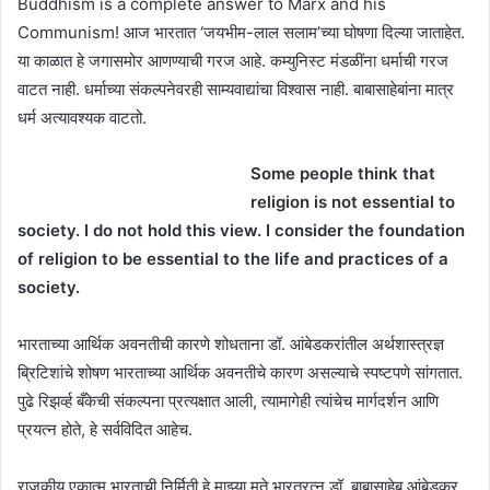
Buddhism is a complete answer to Marx and his
Communism! आज भारतात ‘जयभीम-लाल सलाम’च्या घोषणा दिल्या जाताहेत.
या काळात हे जगासमोर आणण्याची गरज आहे. कम्युनिस्ट मंडळींना धर्माची गरज
वाटत नाही. धर्माच्या संकल्पनेवरही साम्यवाद्यांचा विश्वास नाही. बाबासाहेबांना मात्र
धर्म अत्यावश्यक वाटतो.
Some people think that
religion is not essential to
society. I do not hold this view. I consider the foundation
of religion to be essential to the life and practices of a
society.
भारताच्या आर्थिक अवनतीची कारणे शोधताना डॉ. आंबेडकरांतील अर्थशास्त्रज्ञ
ब्रिटिशांचे शोषण भारताच्या आर्थिक अवनतीचे कारण असल्याचे स्पष्टपणे सांगतात.
पुढे रिझर्व्ह बँकेची संकल्पना प्रत्यक्षात आली, त्यामागेही त्यांचेच मार्गदर्शन आणि
प्रयत्न होते, हे सर्वविदित आहेच.
राजकीय एकात्म भारताची निर्मिती हे माझ्या मते भारतरत्न डॉ. बाबासाहेब आंबेडकर