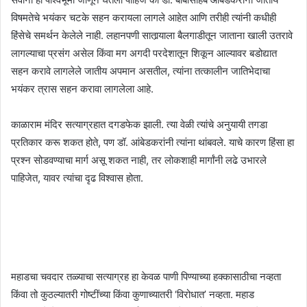
विषमतेचे भयंकर चटके सहन करायला लागले आहेत आणि तरीही त्यांनी कधीही
हिंसेचे समर्थन केलेले नाही. लहानपणी सातार्‍याला बैलगाडीतून जाताना खाली उतरावे
लागल्याचा प्रसंग असेल किंवा मग अगदी परदेशातून शिकून आल्यावर बडोद्यात
सहन करावे लागलेले जातीय अपमान असतील, त्यांना तत्कालीन जातिभेदाचा
भयंकर त्रास सहन करावा लागलेला आहे.
काळाराम मंदिर सत्याग्रहात दगडफेक झाली. त्या वेळी त्यांचे अनुयायी तगडा
प्रतिकार करू शकत होते, पण डॉ. आंबेडकरांनी त्यांना थांबवले. याचे कारण हिंसा हा
प्रश्न सोडवण्याचा मार्ग असू शकत नाही, तर लोकशाही मार्गांनी लढे उभारले
पाहिजेत, यावर त्यांचा दृढ विश्वास होता.
महाडचा चवदार तळ्याचा सत्याग्रह हा केवळ पाणी पिण्याच्या हक्कासाठीचा नव्हता
किंवा तो कुठल्यातरी गोष्टींच्या किंवा कुणाच्यातरी ‘विरोधात’ नव्हता. महाड