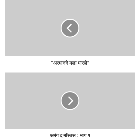
“अरमानने मला मारले”
अमंग द मॉस्क्स : भाग १