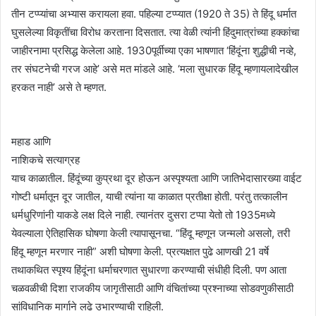
तीन टप्प्यांचा अभ्यास करायला हवा. पहिल्या टप्प्यात (1920 ते 35) ते हिंदू धर्मात
घुसलेल्या विकृतींचा विरोध करताना दिसतात. त्या वेळी त्यांनी हिंदुमात्रांच्या हक्कांचा
जाहीरनामा प्रसिद्ध केलेला आहे. 1930पूर्वीच्या एका भाषणात ‘हिंदूंना शुद्धीची नव्हे,
तर संघटनेची गरज आहे’ असे मत मांडले आहे. ‘मला सुधारक हिंदू म्हणायलादेखील
हरकत नाही’ असे ते म्हणत.
महाड आणि
नाशिकचे सत्याग्रह
याच काळातील. हिंदूंच्या कुप्रथा दूर होऊन अस्पृश्यता आणि जातिभेदासारख्या वाईट
गोष्टी धर्मातून दूर जातील, याची त्यांना या काळात प्रतीक्षा होती. परंतु तत्कालीन
धर्मधुरिणांनी याकडे लक्ष दिले नाही. त्यानंतर दुसरा टप्पा येतो तो 1935मध्ये
येवल्याला ऐतिहासिक घोषणा केली त्यापासूनचा. “हिंदू म्हणून जन्मलो असलो, तरी
हिंदू म्हणून मरणार नाही” अशी घोषणा केली. प्रत्यक्षात पुढे आणखी 21 वर्षे
तथाकथित स्पृश्य हिंदूंना धर्माचरणात सुधारणा करण्याची संधीही दिली. पण आता
चळवळीची दिशा राजकीय जागृतीसाठी आणि वंचितांच्या प्रश्नाच्या सोडवणुकीसाठी
सांविधानिक मार्गाने लढे उभारण्याची राहिली.