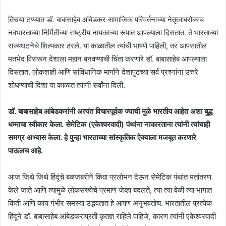
तिसर्‍या टप्प्यात डॉ. बाबासाहेब आंबेडकर सामाजिक परिवर्तनाच्या नेतृत्वाबरोबरच
नवभारताच्या निर्मितीच्या राष्ट्रीय नायकाच्या रूपात आपल्याला दिसतात. ते भारताच्या
राज्यघटनेचे शिल्पकार ठरले. या काळातील त्यांची भाषणे पाहिली, तर आपसातील
मतभेद विसरून देशाला महान बनवण्याची चिंता करणारे डॉ. बाबासाहेब आपल्याला
दिसतात. लोकशाही आणि सांविधानिक मार्गाने देशापुढच्या सर्व प्रश्नांना उत्तरे
शोधण्याची दिशा या काळात त्यांनी सर्वांना दिली.
डॉ. बाबासाहेब आंबेडकरांनी अत्यंत विचारपूर्वक ज्याची मुळे भारतीय आहेत अशा बुद्ध
धम्माचा स्वीकार केला. सेमेटिक (एकेश्वरवादी) पंथांना नाकारताना त्यांनी त्यांचाही
समग्र अभ्यास केला. हे पुन्हा भारताच्या सांस्कृतिक ऐक्याला मजबूत करणारे
पाऊलच आहे.
आज जिथे जिथे हिंदूंचे बळजबरीने किंवा प्रलोभन देऊन सेमेटिक पंथांत मतांतरण
केले जाते आणि त्यामुळे लोकसंख्येचे प्रमाण जेव्हा बदलते, त्या त्या वेळी त्या भागात
किती आणि काय गंभीर समस्या उद्भवतात हे आपण अनुभवतोच. भारतातील प्रत्येक
हिंदूने डॉ. बाबासाहेब आंबेडकरांप्रती कृतज्ञ राहिले पाहिजे, कारण त्यांनी एकेश्वरवादी