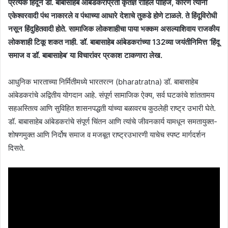
प्रत्येक हिंदूने डॉ. बाबासाहेब आंबेडकरांप्रती कृतज्ञ राहिले पाहिजे, कारण त्यांनी
एकेश्वरवादी पंथ नाकारले व पंथाच्या आधारे देशाचे तुकडे होणे टाळले. ते हिंदूविरोधी
नसून हिंदुहितवादी होते. सामाजिक लोकशाहीचा पाया भक्कम असल्याशिवाय राजकीय
लोकशाही टिकू शकत नाही. डॉ. बाबासाहेब आंबेडकरांच्या 132व्या जयंतीनिमित्त ‘हिंदू
समाज व डॉ. बाबासाहेब’ या विचारांवर प्रकाश टाकणारा लेख.
आधुनिक भारताच्या निर्मितीमध्ये भारतरत्न (bharatratna) डॉ. बाबासाहेब
आंबेडकरांचे अद्वितीय योगदान आहे. संपूर्ण सामाजिक ऐक्य, सर्व घटकांचे शांततामय
सहअस्तित्व आणि सुविहित शासनपद्धती यांच्या बळावरच कुठलेही राष्ट्र उभारी घेते.
डॉ. बाबासाहेब आंबेडकरांचे संपूर्ण चिंतन आणि त्यांचे जीवनकार्य यामधून समतायुक्त-
शोषणमुक्त आणि निर्दोष समाज व मजबूत राष्ट्रउभारणी याचेच स्पष्ट मार्गदर्शन
दिसते.