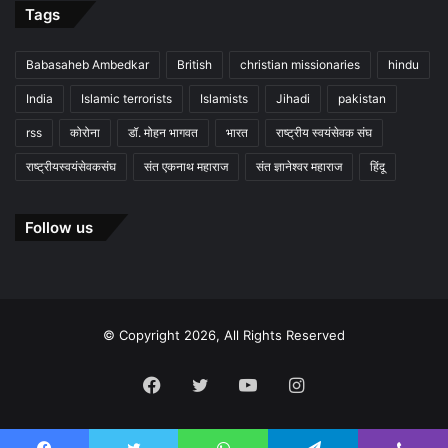
Tags
Babasaheb Ambedkar
British
christian missionaries
hindu
India
Islamic terrorists
Islamists
Jihadi
pakistan
rss
कोरोना
डॉ. मोहन भागवत
भारत
राष्ट्रीय स्वयंसेवक संघ
राष्ट्रीयस्वयंसेवकसंघ
संत एकनाथ महाराज
संत ज्ञानेश्वर महाराज
हिंदू
Follow us
© Copyright 2026, All Rights Reserved
Facebook
Twitter
YouTube
Instagram