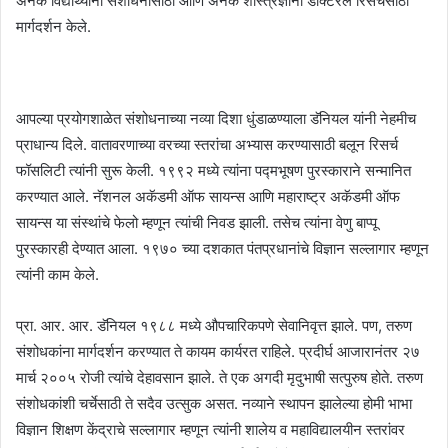
अनेक विद्यार्थ्यांना संशोधनासाठी आणि अनेक शास्त्रज्ञांना डॉक्टरल रिसर्चसाठी
मार्गदर्शन केले.
आपल्या प्रयोगशाळेत संशोधनाच्या नव्या दिशा धुंडाळण्याला डॅनियल यांनी नेहमीच
प्राधान्य दिले. वातावरणाच्या वरच्या स्तरांचा अभ्यास करण्यासाठी बलून रिसर्च
फॉसलिटी त्यांनी सुरू केली. १९९२ मध्ये त्यांना पद्मभूषण पुरस्काराने सन्मानित
करण्यात आले. नॅशनल अकॅडमी ऑफ सायन्स आणि महाराष्ट्र अकॅडमी ऑफ
सायन्स या संस्थांचे फेलो म्हणून त्यांची निवड झाली. तसेच त्यांना वेणु बाप्पू
पुरस्कारही देण्यात आला. १९७० च्या दशकात पंतप्रधानांचे विज्ञान सल्लागार म्हणून
त्यांनी काम केले.
प्रा. आर. आर. डॅनियल १९८८ मध्ये औपचारिकपणे सेवानिवृत्त झाले. पण, तरुण
संशोधकांना मार्गदर्शन करण्यात ते कायम कार्यरत राहिले. प्रदीर्घ आजारानंतर २७
मार्च २००५ रोजी त्यांचे देहावसान झाले. ते एक अगदी मृदुभाषी सत्पुरुष होते. तरुण
संशोधकांशी चर्चेसाठी ते सदैव उत्सुक असत. नव्याने स्थापन झालेल्या होमी भाभा
विज्ञान शिक्षण केंद्राचे सल्लागार म्हणून त्यांनी शालेय व महाविद्यालयीन स्तरांवर