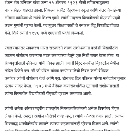
रंजन रॉय डॅनियल यांचा जन्म ११ ऑगस्ट १९२३ रोजी तमिळनाडूतल्या
नागरकोइल शहरात झाला. तिथल्या स्कॉट ख्रिश्चन स्कूल आणि नंतर चेन्नईच्या
लॉयला कॉलेजमध्ये त्यांचे शिक्षण झाले. त्यांनी मद्रास विद्यापीठाची बीएससी पदवी
उत्तम गुणांनी प्राप्त केली. पदव्युत्तर शिक्षणासाठी ते बनारस हिंदू विश्वविद्यापीठात
गेले. तिथे त्यांनी १९४६ मध्ये एमएससी पदवी मिळवली.
स्वातंत्र्यानंतर लवकरच भारत सरकारने तरुण संशोधकांना परदेशी विद्यापीठांत
जाऊन संशोधन करण्यास मदत करण्याच्या हेतूने एक निधी तयार केला होता. या
शिष्यवृत्तीसाठी डॅनियल यांची निवड झाली. त्यांनी ब्रिटनमधील ब्रिस्टॉल येथील
नोबेल विजेते प्रा. सी जी पॉवेल यांच्या प्रयोगशाळेची निवड केली.वैश्विक
कणांवर त्यांनी संशोधन केले आणि प्रा. डोनाल्ड हिल पर्किन्स यांच्या मार्गदर्शनानुसार
प्रबंध सादर केला. १९५३ मध्ये वैश्विक कणांसंदर्भातील मूलगामी संशोधनासाठी
त्यांना ब्रिस्टॉल विद्यापीठाची पीएचडी प्रदान करण्यात आली.
त्यांनी अनेक आंतरराष्ट्रीय शास्त्रीय नियतकालिकांमध्ये अनेक विषयांवर विपूल
लेखन केले. त्यातून खगोल भौतिकी तज्ज्ञ म्हणून त्यांची ओळख तयार झाली. त्यांच्या
शिस्तबद्ध आखीवरेखीव कामाने त्यांच्या सहकाऱ्यांनाही प्रेरणा मिळत असे. त्यांनी