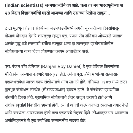
(indian scientists) जन्मशताब्दीचे वर्ष आहे. चला तर मग भारतभूमीच्या या
२३ विद्वान विज्ञानकर्मींची महती आजच्या आणि उद्याच्या पिढीला सांगूया…
टाटा मुलभूत विज्ञान संस्थेच्या जडणघडणीमध्ये अगदी सुरुवातीच्या दिवसांपासून
मोलाचे योगदान देणारे शास्त्रज्ञ म्हणून प्रा. रंजन रॉय डॅनियल ओळखले जातात.
अत्यंत मृदुभाषी तरुणांशी चर्चेला उत्सुक असा हा शास्त्रज्ञ प्रयोगशाळेतील
संशोधनाच्या नव्या दिशा शोधण्यात कायम आघाडीवर असे.
प्रा. रंजन रॉय डॅनियल (Ranjan Roy Daniel) हे एक वैश्विक किरणांच्या
भौतिकीचा अभ्यास करणारे शास्त्रज्ञ होते. त्यांना प्रा. होमी भाभांच्या सहवासात
दशकभरापेक्षा जास्त काळ संशोधनाचे भाग्य लाभले होते. डॅनियल १९४७ मध्ये टाटा
मुलभूत संशोधन संस्थेत (टीआयएफआर) दाखल झाले. ते संस्थेच्या प्राथमिक
बांधणीचे दिवस होते. प्राथमिक संशोधनाचे क्षेत्र अजून ठरायचे होते आणि
संशोधनवृत्तीही विकसीत व्हायची होती. त्यांनी अगदी अल्प काळात स्वतःला तयार केले
आणि संस्थेला आवश्यकता होती तशा प्रकारचे नेतृत्त्व दिले. टीआयएफआर अलम्नाय
असोसिएशनचे ते एक सर्वाधिक सन्माननीय सदस्य होते.