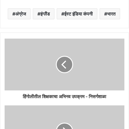
अंग्रेज
इंग्लैंड
ईस्ट इंडिया कंपनी
भारत
हिंगोलीतील शिक्षकाचा अभिनव उपक्रम - निसर्गशाळा