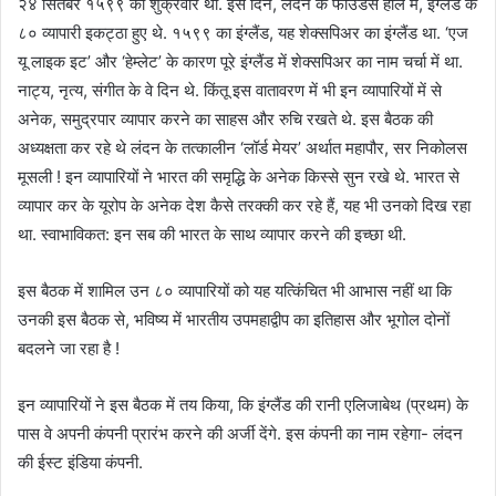
२४ सितंबर १५९९ को शुक्रवार था. इस दिन, लंदन के फाउंडर्स हॉल में, इंग्लैंड के
८० व्यापारी इकट्ठा हुए थे. १५९९ का इंग्लैंड, यह शेक्सपिअर का इंग्लैंड था. ‘एज
यू लाइक इट’ और ‘हेम्लेट’ के कारण पूरे इंग्लैंड में शेक्सपिअर का नाम चर्चा में था.
नाट्य, नृत्य, संगीत के वे दिन थे. किंतू इस वातावरण में भी इन व्यापारियों में से
अनेक, समुद्रपार व्यापार करने का साहस और रुचि रखते थे. इस बैठक की
अध्यक्षता कर रहे थे लंदन के तत्कालीन ‘लॉर्ड मेयर’ अर्थात महापौर, सर निकोलस
मूसली ! इन व्यापारियों ने भारत की समृद्धि के अनेक किस्से सुन रखे थे. भारत से
व्यापार कर के यूरोप के अनेक देश कैसे तरक्की कर रहे हैं, यह भी उनको दिख रहा
था. स्वाभाविकत: इन सब की भारत के साथ व्यापार करने की इच्छा थी.
इस बैठक में शामिल उन ८० व्यापारियों को यह यत्किंचित भी आभास नहीं था कि
उनकी इस बैठक से, भविष्य में भारतीय उपमहाद्वीप का इतिहास और भूगोल दोनों
बदलने जा रहा है !
इन व्यापारियों ने इस बैठक में तय किया, कि इंग्लैंड की रानी एलिजाबेथ (प्रथम) के
पास वे अपनी कंपनी प्रारंभ करने की अर्जी देंगे. इस कंपनी का नाम रहेगा- लंदन
की ईस्ट इंडिया कंपनी.