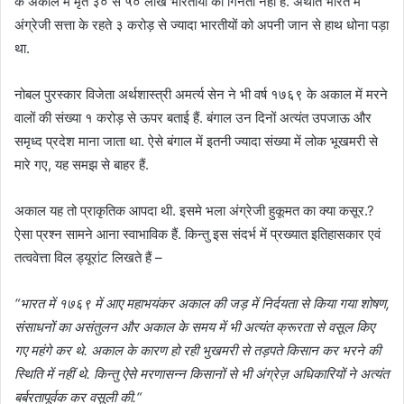
के अकाल में मृत ३० से ५० लाख भारतीयों की गिनती नहीं हैं. अर्थात भारत में
अंग्रेजी सत्ता के रहते ३ करोड़ से ज्यादा भारतीयों को अपनी जान से हाथ धोना पड़ा
था.
नोबल पुरस्कार विजेता अर्थशास्त्री अमर्त्य सेन ने भी वर्ष १७६९ के अकाल में मरने
वालों की संख्या १ करोड़ से ऊपर बताई हैं. बंगाल उन दिनों अत्यंत उपजाऊ और
समृध्द प्रदेश माना जाता था. ऐसे बंगाल में इतनी ज्यादा संख्या में लोक भूखमरी से
मारे गए, यह समझ से बाहर हैं.
अकाल यह तो प्राकृतिक आपदा थी. इसमे भला अंग्रेजी हुकूमत का क्या कसूर.?
ऐसा प्रश्न सामने आना स्वाभाविक हैं. किन्तु इस संदर्भ में प्रख्यात इतिहासकार एवं
तत्ववेत्ता विल ड्यूरांट लिखते हैं –
“भारत में १७६९ में आए महाभयंकर अकाल की जड़ में निर्दयता से किया गया शोषण
,
संसाधनों का असंतुलन और अकाल के समय में भी अत्यंत क्रूरता से वसूल किए
गए महंगे कर थे. अकाल के कारण हो रही भुखमरी से तड़पते किसान कर भरने की
स्थिति में नहीं थे. किन्तु ऐसे मरणासन्न किसानों से भी अंग्रेज़ अधिकारियों ने अत्यंत
बर्बरतापूर्वक कर वसूली की.“