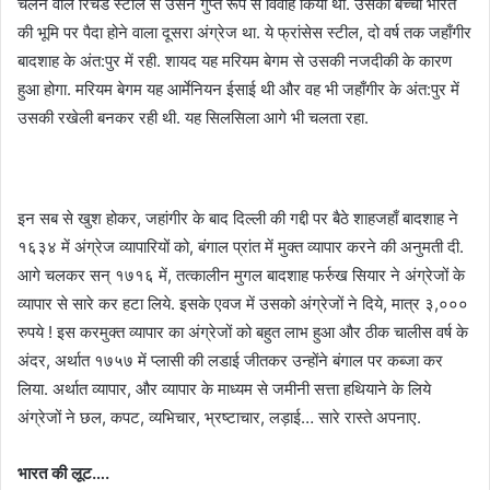
चलने वाले रिचर्ड स्टील से उसने गुप्त रूप से विवाह किया था. उसका बच्चा भारत
की भूमि पर पैदा होने वाला दूसरा अंग्रेज था. ये फ्रांसेस स्टील, दो वर्ष तक जहाँगीर
बादशाह के अंत:पुर में रही. शायद यह मरियम बेगम से उसकी नजदीकी के कारण
हुआ होगा. मरियम बेगम यह आर्मेनियन ईसाई थी और वह भी जहाँगीर के अंत:पुर में
उसकी रखेली बनकर रही थी. यह सिलसिला आगे भी चलता रहा.
इन सब से खुश होकर, जहांगीर के बाद दिल्ली की गद्दी पर बैठे शाहजहाँ बादशाह ने
१६३४ में अंग्रेज व्यापारियों को, बंगाल प्रांत में मुक्त व्यापार करने की अनुमती दी.
आगे चलकर सन् १७१६ में, तत्कालीन मुगल बादशाह फर्रुख सियार ने अंग्रेजों के
व्यापार से सारे कर हटा लिये. इसके एवज में उसको अंग्रेजों ने दिये, मात्र ३,०००
रुपये ! इस करमुक्त व्यापार का अंग्रेजों को बहुत लाभ हुआ और ठीक चालीस वर्ष के
अंदर, अर्थात १७५७ में प्लासी की लडाई जीतकर उन्होंने बंगाल पर कब्जा कर
लिया. अर्थात व्यापार, और व्यापार के माध्यम से जमीनी सत्ता हथियाने के लिये
अंग्रेजों ने छल, कपट, व्यभिचार, भ्रष्टाचार, लड़ाई… सारे रास्ते अपनाए.
भारत की लूट….