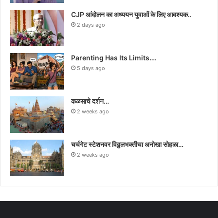
CJP आंदोलन का अध्ययन युवाओं के लिए आवश्यक..
2 days ago
Parenting Has Its Limits….
5 days ago
कळसाचे दर्शन…
2 weeks ago
चर्चगेट स्टेशनवर विठ्ठलभक्तीचा अनोखा सोहळा…
2 weeks ago