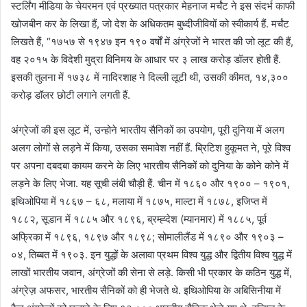
स्टर्लिंग मीडिया के चेयरमन एवं प्रख्यात पत्रकार मेहनाज मर्चंट ने इस संदर्भ काफी
खोजबीन कर के लिखा हैं, जो देश के अधिकतम बुध्दीजीवियों को स्वीकार्य हैं. मर्चंट
लिखते हैं, “१७५७ से १९४७ इन १९० वर्षों में अंग्रेजों ने भारत की जो लूट की हैं,
वह २०१५ के विदेशी मुद्रा विनिमय के आधार पर ३ लाख करोड़ डॉलर होती हैं.
इसकी तुलना में १७३८ में नादिरशाह ने दिल्ली लूटी थी, उसकी कीमत, १४,३००
करोड़ डॉलर छोटी लगाने लगती हैं.
अंग्रेजों की इस लूट में, उन्होने भारतीय सैनिकों का उपयोग, पूरी दुनिया में अलग
अलग लोगों से लड़ने में किया, उसका समावेश नहीं हैं. ब्रिटिश हुकूमत ने, पूरे विश्व
पर अपना दबदबा कायम करने के लिए भारतीय सैनिकों को दुनिया के कोने कोने में
लड़ने के लिए भेजा. यह सूची लंबी चौड़ी हैं. चीन में १८६० और १९०० – १९०१,
इथिओपिया में १८६७ – ६८, मलाया में १८७५, माल्टा में १८७८, इजिप्त में
१८८२, सूडान में १८८५ और १८९६, ब्रम्ह्देश (म्यानमार) में १८८५, पूर्व
अफ्रिका में १८९६, १८९७ और १८९८; सोमालीलैंड में १८९० और १९०३ –
०४, तिब्बत में १९०३. इन युद्धों के अलावा प्रथम विश्व युद्ध और द्वितीय विश्व युद्ध में
लाखों भारतीय जवान, अंग्रेजों की सेना से लड़े. किसी भी प्रकार के कठिन युद्ध में,
अंग्रेज़ अफसर, भारतीय सैनिकों को ही भेजते थे. इथिओपिया के अबिसिनीया में