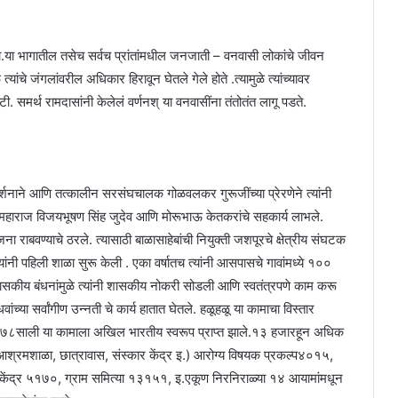
ता.या भागातील तसेच सर्वच प्रांतांमधील जनजाती – वनवासी लोकांचे जीवन
 त्यांचे जंगलांवरील अधिकार हिरावून घेतले गेले होते .त्यामुळे त्यांच्यावर
ी. समर्थ रामदासांनी केलेलं वर्णनश् या वनवासींना तंतोतंत लागू पडते.
र्गदर्शनाने आणि तत्कालीन सरसंघचालक गोळवलकर गुरूजींच्या प्रेरणेने त्यांनी
े महाराज विजयभूषण सिंह जुदेव आणि मोरूभाऊ केतकरांचे सहकार्य लाभले.
ा राबवण्याचे ठरले. त्यासाठी बाळासाहेबांची नियुक्ती जशपूरचे क्षेत्रीय संघटक
्यांनी पहिली शाळा सुरू केली . एका वर्षातच त्यांनी आसपासचे गावांमध्ये १००
ी शासकीय बंधनांमुळे त्यांनी शासकीय नोकरी सोडली आणि स्वतंत्रपणे काम करू
ंच्या सर्वांगीण उन्नती चे कार्य हातात घेतले. हळूहळू या कामाचा विस्तार
ढे १९७८साली या कामाला अखिल भारतीय स्वरूप प्राप्त झाले.१३ हजारहून अधिक
श्रमशाळा, छात्रावास, संस्कार केंद्र इ.) आरोग्य विषयक प्रकल्प४०१५,
ेंद्र ५१७०, ग्राम समित्या १३१५१, इ.एकूण निरनिराळ्या १४ आयामांमधून