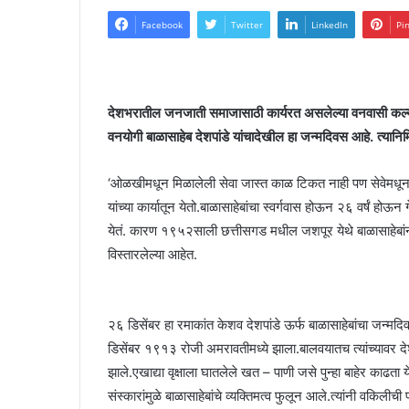
Facebook
Twitter
LinkedIn
Pi
देशभरातील जनजाती समाजासाठी कार्यरत असलेल्या वनवासी कल्य
वनयोगी बाळासाहेब देशपांडे यांचादेखील हा जन्मदिवस आहे. त्यानिमित
‘ओळखीमधून मिळालेली सेवा जास्त काळ टिकत नाही पण सेवेमधून म
यांच्या कार्यातून येतो.बाळासाहेबांचा स्वर्गवास होऊन २६ वर्षं ह
येतं. कारण १९५२साली छत्तीसगड मधील जशपूर येथे बाळासाहेबांनी
विस्तारलेल्या आहेत.
२६ डिसेंबर हा रमाकांत केशव देशपांडे ऊर्फ बाळासाहेबांचा जन्
डिसेंबर १९१३ रोजी अमरावतीमध्ये झाला.बालवयातच त्यांच्यावर देशभक्
झाले.एखाद्या वृक्षाला घातलेले खत – पाणी जसे पुन्हा बाहेर काढता
संस्कारांमुळे बाळासाहेबांचे व्यक्तिमत्व फुलून आले.त्यांनी वकिलीची 