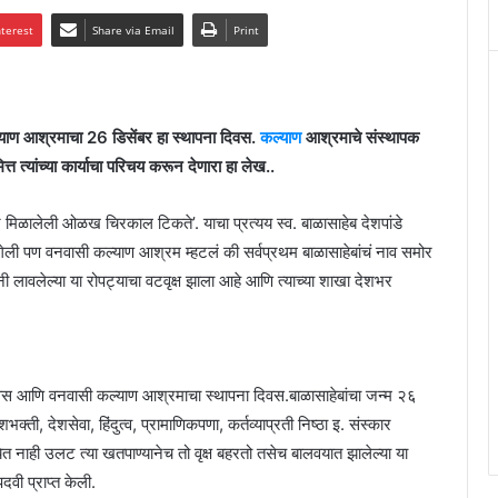
nterest
Share via Email
Print
ाण आश्रमाचा 26 डिसेंबर हा स्थापना दिवस.
कल्याण
आश्रमाचे संस्थापक
्त त्यांच्या कार्याचा परिचय करून देणारा हा लेख..
िळालेली ओळख चिरकाल टिकते’. याचा प्रत्यय स्व. बाळासाहेब देशपांडे
ोऊन गेली पण वनवासी कल्याण आश्रम म्हटलं की सर्वप्रथम बाळासाहेबांचं नाव समोर
 लावलेल्या या रोपट्याचा वटवृक्ष झाला आहे आणि त्याच्या शाखा देशभर
मदिवस आणि वनवासी कल्याण आश्रमाचा स्थापना दिवस.बाळासाहेबांचा जन्म २६
ती, देशसेवा, हिंदुत्व, प्रामाणिकपणा, कर्तव्याप्रती निष्ठा इ. संस्कार
 येत नाही उलट त्या खतपाण्यानेच तो वृक्ष बहरतो तसेच बालवयात झालेल्या या
पदवी प्राप्त केली.