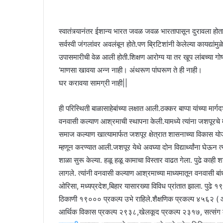
स्वातंत्र्यानंतर ईशान्य भारत जवळ जवळ भारतापासून दुरावला हो
सर्वस्वी जंगलांवर अवलंबून होते.पण ब्रिटिशांनी केलेल्या कायद्यांमुळे
उपासमारीची वेळ आली होती.शिक्षण आरोग्य या तर खूप लांबच्या गोष्ट
‘माणसा खावया अन्न नाही। अंथरूण पांघरूण ते ही नाही।
घर करावया सामग्री नाही||
ही परिस्थिती बाळासाहेबांच्या लक्षात आली.ठक्कर बाप्पा यांच्या मा
वनवासी कल्याण आश्रमाची स्थापना केली.यामध्ये त्यांना जशपूरच
समाज कल्याण खात्यामार्फत जशपूर क्षेत्रात शासनाच्या विकास योजन
म्हणून करण्यात आली.जशपूर येथे अवघ्या दोन विद्यार्थ्यांना घेऊन त
शाळा सुरू केल्या. हळू हळू कामाचा विस्तार वाढत गेला. पुढे काह
लागले. त्यांनी वनवासी कल्याण आश्रमाच्या माध्यमातून वनवासी बांधवा
ओरिसा, मध्यप्रदेश,बिहार यासारख्या विविध प्रांतात झाला. पु
ठिकाणी १९००० प्रकल्प उभे राहिले.शैक्षणिक प्रकल्प ४५६२ ( आ
आर्थिक विकास प्रकल्प २९३८,खेलकूद प्रकल्प २३१७, सत्संग क