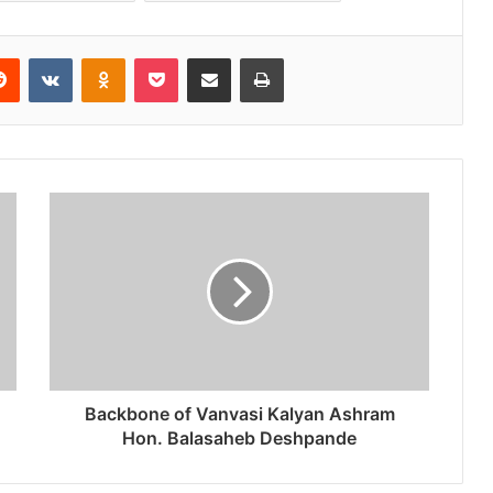
erest
Reddit
VKontakte
Odnoklassniki
Pocket
Share via Email
Print
Backbone of Vanvasi Kalyan Ashram
Hon. Balasaheb Deshpande