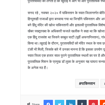
पुरातत्वविदों को लगता है कि खुदाई में आगे भी और पुरातात्विक स
सनद रहे , नवम्बर २०२० में पाकिस्तान के स्वात जिलान्तर्गत बोर
हिन्दुशाही राजाओं द्वारा बनवाया गया था जिन्होंने पकिस्तान और
बने हिंदू मंदिर की खोज पाकिस्तानी और इतालवी पुरातात्विक विशेषज
खैबर पख्तूनख्वा के अधिकारी फजले खलीक ने कहा था कि खोजा गया
एक हिंदू राजवंश था जिसने काबुल घाटी (पूर्वी अफगानिस्तान),
किया था।खुदाई के दौरान, पुरातत्वविदों को मंदिर स्थल के पास छा
टंकी भी मिली, जिसके बारे में उनका मानना ​​है कि इसका उपयोग
स्वात जिला एक हजार साल पुराने पुरातात्विक स्थलों का घर है और
पुरातात्विक मिशन के प्रमुख डॉ लुका के अनुसार यह घाघरा सभ्यता 
के अनेक मठ हैं।
पाकिस्तान
Facebook
Twitter
LinkedIn
Tumblr
Pint
Share