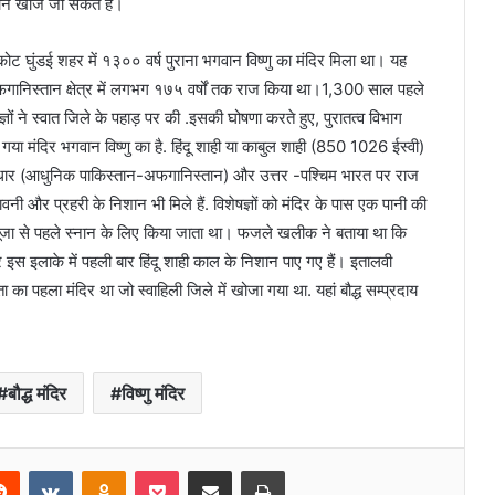
्थान खोजे जा सकते हैं।
िकोट घुंडई शहर में १३०० वर्ष पुराना भगवान विष्णु का मंदिर मिला था। यह
 अफगानिस्तान क्षेत्र में लगभग १७५ वर्षों तक राज किया था।1,300 साल पहले
्ञों ने स्वात जिले के पहाड़ पर की .इसकी घोषणा करते हुए, पुरातत्व विभाग
 मंदिर भगवान विष्णु का है. हिंदू शाही या काबुल शाही (850 1026 ईस्वी)
 गांधार (आधुनिक पाकिस्तान-अफगानिस्तान) और उत्तर -पश्चिम भारत पर राज
वनी और प्रहरी के निशान भी मिले हैं. विशेषज्ञों को मंदिर के पास एक पानी की
 पूजा से पहले स्नान के लिए किया जाता था। फजले खलीक ने बताया था कि
 इस इलाके में पहली बार हिंदू शाही काल के निशान पाए गए हैं। इतालवी
का पहला मंदिर था जो स्वाहिली जिले में खोजा गया था. यहां बौद्ध सम्प्रदाय
बौद्ध मंदिर
विष्णु मंदिर
erest
Reddit
VKontakte
Odnoklassniki
Pocket
Share via Email
Print