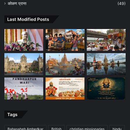
कोकण प्रान्त
(49)
Last Modified Posts
Tags
Babasaheb Ambedkar
British
christian missionaries
hindu