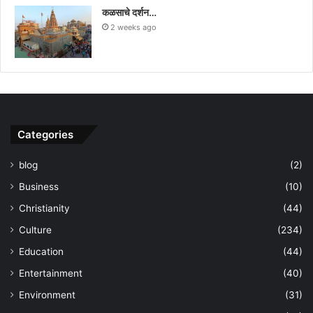
कळसाचे दर्शन…
2 weeks ago
Categories
blog
(2)
Business
(10)
Christianity
(44)
Culture
(234)
Education
(44)
Entertainment
(40)
Environment
(31)