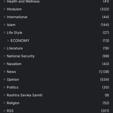
Health and Wellness
(41)
Hinduism
(332)
International
(44)
Islam
(144)
Life Style
(27)
ECONOMY
(13)
Literature
(19)
National Security
(98)
Naxalism
(43)
News
(1,138)
Opinion
(534)
Politics
(30)
Rashtra Sevika Samiti
(8)
Religion
(52)
RSS
(201)