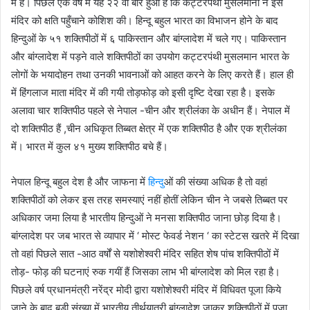
में है। पिछले एक वर्ष में यह २२ वीं बार हुआ है कि कट्टरपंथी मुसलमानों ने इस
मंदिर को क्षति पहुँचाने कोशिश की। हिन्दू बहुल भारत का विभाजन होने के बाद
हिन्दुओं के ५१ शक्तिपीठों में ६ पाकिस्तान और बांग्लादेश में चले गए। पाकिस्तान
और बांग्लादेश में पड़ने वाले शक्तिपीठों का उपयोग कट्टरपंथी मुसलमान भारत के
लोगों के भयादोहन तथा उनकी भावनाओं को आहत करने के लिए करते हैं। हाल ही
में हिंगलाज माता मंदिर में की गयी तोड़फोड़ को इसी दृष्टि देखा रहा है। इसके
अलावा चार शक्तिपीठ पहले से नेपाल -चीन और श्रीलंका के अधीन हैं। नेपाल में
दो शक्तिपीठ हैं ,चीन अधिकृत तिब्बत क्षेत्र में एक शक्तिपीठ है और एक श्रीलंका
में। भारत में कुल ४१ मुख्य शक्तिपीठ बचे हैं।
नेपाल हिन्दू बहुल देश है और जाफना में
हिन्दु
ओं की संख्या अधिक है तो वहां
शक्तिपीठों को लेकर इस तरह समस्याएं नहीं होतीं लेकिन चीन ने जबसे तिब्बत पर
अधिकार जमा लिया है भारतीय हिन्दुओं ने मनसा शक्तिपीठ जाना छोड़ दिया है।
बांग्लादेश पर जब भारत से व्यापार में ‘ मोस्ट फेवर्ड नेशन ‘ का स्टेटस खतरे में दिखा
तो वहां पिछले सात -आठ वर्षों से यशोशेश्वरी मंदिर सहित शेष पांच शक्तिपीठों में
तोड़- फोड़ की घटनाएं रुक गयीं हैं जिसका लाभ भी बांग्लादेश को मिल रहा है।
पिछले वर्ष प्रधानमंत्री नरेंद्र मोदी द्वारा यशोशेश्वरी मंदिर में विधिवत पूजा किये
जाने के बाद बड़ी संख्या में भारतीय तीर्थयात्री बांग्लादेश जाकर शक्तिपीठों में पूजा