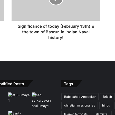
Significance of today (February 13th) &
the town of Basrur, in Indian Naval
history!
odified Posts
Tags
Babasaheb Ambedkar
British
christian missionaries
hindu
Islamic terrorists
Islamists