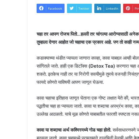
Facebook
Twitter
LinkedIn
Pi
चहा तर आपण रोजच पितो…हल्ली तर चांगल्या आरोग्यासाठी अनेक 
तुम्हाला देणार आहोत जो चहाचा एक प्रकार आहे. पण तो काही नव्य
कडाक्याच्या थंडीत प्यायला जाणारा काव्हा, कावा याबद्दल आम्ही
सांगितले जाते. हाही एक डिटॉक्स
(Detox Tea)
करणारा चहा अस
शकते. इतकेच नाही तर या निरोगी सवयीमुळे तुमचे वजनही नियंत्र
फायदे कोणते याविषयी आपण जाणून घेऊया.
कावा चहाचा इतिहास जाणून घेताना एक गोष्ट लक्षात येते की, भ
पद्धतीचा चहा हा प्यायला जातो. कावा या शब्दाचा अपभ्रंभ कावा, क
उल्लेख आठळतो. याचे मूळ कोणते याबाबतील फारशी स्पष्टता नस
कावा या शब्दाचा अर्थ कश्मिरमध्ये गोड चहा होतो.
सर्वसाधारणपणे ज
बनवला जातो. कावा चहामध्ये प्रामुख्याने दालचिनी,वेलची आणि के