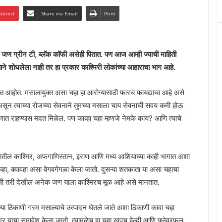
nterest
Share via Email
Print
जण ग्रीन टी, ब्लॅक कॉफी असेही पितात. पण आज आम्ही ज्याची माहिती
ाने शोधलेला नाही तर हा प्रकार काश्मिरी लोकांच्या आहाराचा भाग आहे.
 बोलत आहोत. मसालायुक्त असा चहा हा आरोग्यासाठी फारच फायद्याचा आहे असे
ून त्याच्या रोजच्या सेवनाने तुमच्या मसाला चाय सेवनाची सवय कमी होऊ
णात राहण्यास मदत मिळेल. पण काव्हा चहा म्हणजे नेमके काय? आणि त्याचे
ारतातील काश्मिर, अफगाणिस्तान, इराण आणि मध्य आशियाच्या काही भागात अशा
ाव्हा, क्वावहा असा वेगवगेगळा केला जातो. दुसऱ्या शतकाता या असा चहाचा
ली तरी देखील अनेक जण याला काश्मिरच मूळ आहे असे मानतात.
्या ठिकाणी गरम मसाल्याचे उत्पादन घेतले जाते अशा ठिकाणी कावा चहा
शर याचा समावेश केला जातो. त्यामुळेच हा चहा खूपच हेल्दी आणि फ्लेवरफुल