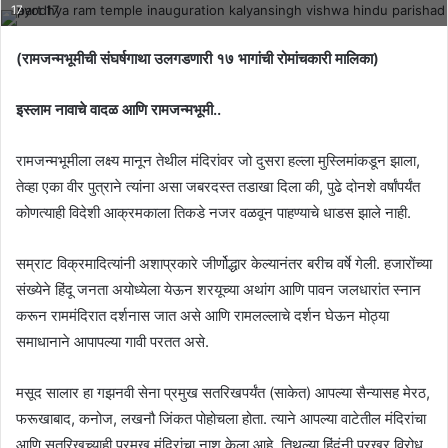
17
(रामजन्मभूमीची संघर्षगाथा उलगडणारी १७ भागांची रोमांचकारी मालिका)
इस्लाम नावाचे वादळ आणि रामजन्मभूमी..
रामजन्मभूमीला लक्ष्य मानून तेथील मंदिरांवर जो दुसरा हल्ला मुस्लिमांकडून झाला,
तेव्हा एका वीर पुत्राने त्यांना असा जबरदस्त तडाखा दिला की, पुढे दोनशे वर्षांपर्यंत
कोणत्याही विदेशी आक्रमकाला तिकडे नजर वळवून पाहण्याचे धाडस झाले नाही.
सम्राट विक्रमादित्यांनी अशाप्रकारे जीर्णोद्धार केल्यानंतर बरीच वर्षे गेली. हजारोंच्या
संख्येने हिंदू जनता अयोध्येला येऊन शरयूच्या अथांग आणि पावन जलधारांत स्नान
करून राममंदिरात दर्शनास जात असे आणि रामलल्लाचे दर्शन घेऊन मोठ्या
समाधानाने आपापल्या गावी परतत असे.
मसूद सालार हा गझनवी सेना प्रमुख सतरिखपर्यंत (साकेत) आपल्या सैन्यासह मेरठ,
फरूखाबाद, कनोज, लखनौ जिंकत पोहोचला होता. त्याने आपल्या वाटेतील मंदिरांचा
आणि सतरिखच्याही प्रमुख मंदिरांचा नाश केला आहे. तिथल्या हिंदूंनी प्रखर विरोध