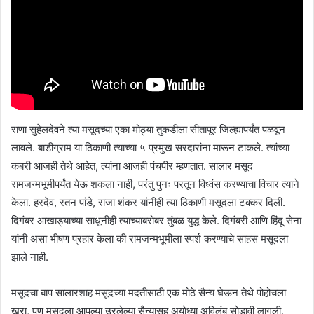
राणा सुहेलदेवने त्या मसूदच्या एका मोठ्या तुकडीला सीतापूर जिल्ह्यापर्यंत पळवून
लावले. बाडीग्राम या ठिकाणी त्याच्या ५ प्रमुख सरदारांना मारून टाकले. त्यांच्या
कबरी आजही तेथे आहेत, त्यांना आजही पंचपीर म्हणतात. सालार मसूद
रामजन्मभूमीपर्यंत येऊ शकला नाही, परंतु पुनः परतून विध्वंस करण्याचा विचार त्याने
केला. हरदेव, रतन पांडे, राजा शंकर यांनीही त्या ठिकाणी मसूदला टक्कर दिली.
दिगंबर आखाड्याच्या साधूनीही त्याच्याबरोबर तुंबळ युद्ध केले. दिगंबरी आणि हिंदू सेना
यांनी असा भीषण प्रहार केला की रामजन्मभूमीला स्पर्श करण्याचे साहस मसूदला
झाले नाही.
मसूदचा बाप सालारशाह मसूदच्या मदतीसाठी एक मोठे सैन्य घेऊन तेथे पोहोचला
खरा, पण मसूदला आपल्या उरलेल्या सैन्यासह अयोध्या अविलंब सोडावी लागली,