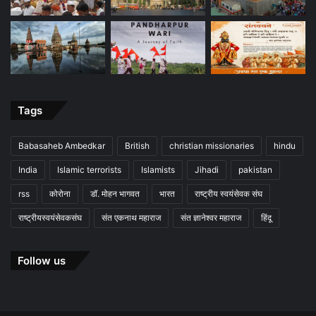
Tags
Babasaheb Ambedkar
British
christian missionaries
hindu
India
Islamic terrorists
Islamists
Jihadi
pakistan
rss
कोरोना
डॉ. मोहन भागवत
भारत
राष्ट्रीय स्वयंसेवक संघ
राष्ट्रीयस्वयंसेवकसंघ
संत एकनाथ महाराज
संत ज्ञानेश्वर महाराज
हिंदू
Follow us