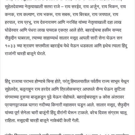
सुहेलदेवाच्या नेतृत्वाखाली सतरा राजे – राय सरईव, राय अर्जुन, राय भिकन, राय
कनक, राय कल्याण, राय भकरू, राय सबरू, राय बिरबल, राय जयपाल, राय
हरपाल, राय प्रभू, राय देवनारायण आणि नरसिंह यांच्या नेतृत्वाखाली दहा लाख
घोडेस्वार आणि पंधरा लाख पायदळ एकत्र आले होते. बहराईचचा हकीम सय्यद
सैफुद्दीन घाबरला, त्याच्या साहाय्यार्थ सालार मसूद आपली सारी सेना घेऊन सन
१०३३ च्या श्रावण सप्तमीला बहराईच येथे येऊन धडकला आणि इथेच त्याला हिंदू
राजांनी चारही बाजूने घेरले.
हिंदू राजाचा पराभव होण्याचे चिन्ह होते, परंतु हिमालयातील पर्वतीय राज्य साभूम येथून
सुहेलदेव, बलूनाहून राय हरदेव आणि त्रिलोकचन्द्र आपापले सैन्य घेऊन कुटिला
संगमाच्या दुसऱ्या बाजूकडून पुढे येऊन पोहोचले. बहराईचपासून ७ कोस अंतरावर
प्रयागपूरजवळ घागरा नदीच्या किनारी महासमर घडून आले. सालार मसूद, सैफुद्दीन
यांच्या पूर्ण सेनेला चारी बाजूंनी हिंदू वीरांनी घेरून टाकले. बरेच दिवस संग्राम चालू
राहिला. मसूदची चारही बाजूने नाकेबंदी केली गेली.