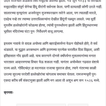
उंदीर पिंजऱ्यात अडकतो तशी मसूदची अवस्था झाली. १४ जून १०३३ या तारखेला
मसूदसहित संपूर्ण सेनेचा हिंदू वीरांनी सर्वनाश केला. पाणी द्यायलाही कोणी उरले नाही.
सालारच्या मृत्यूनंतर अजमेरहून मुजफ्फरखान त्वरेने आला, पण त्यालाही मारले,
एवढेच नव्हे तर त्याच्या उत्तराधिकाऱ्यांना देखील हिंदूंनी पळवून लावले. ज्या मूर्ती
मुस्लीम हल्लेखोरांनी फोडल्या होत्या, त्यांची पुनर्स्थापना झाली आणि हिंदुस्थानच्या
भूमीवर मंदिरांच्या घंटा पुनः निर्वेधपणे वाजू लागल्या.
इस्लाम नावाचे जे वादळ अयोध्या आणि बहराईचपर्यन्त येऊन पोहोचले होते, ते सर्व
थंडावले. या युद्धात अरबस्थान आणि इराणच्या प्रत्येक घरातील दिवा विझला, अशी
इतिहासात नोंद झाली आहे. याच कारणाने दोनशे वर्षांपर्यन्त मुसलमानांच्या मनात
भारतावर आक्रमणाचा विचार येऊ शकला नाही. यानंतर अयोध्येवर गढवाल वंशाचे
राज्य आले. गोविंदचंद्र हा मदनपाल राजाचा युवराज होता, त्याने नंतरच्या काळी
उरल्या सुरल्या परदेशी हल्लेखोरांचा चांगलाच समाचार घेतला. रामजन्मभूमी पुनः
एकदा बरीच वर्षे संकटमुक्त झाली आणि मग आला तो अशुभ क्षण सन १५२६ मध्ये.
क्रमशः