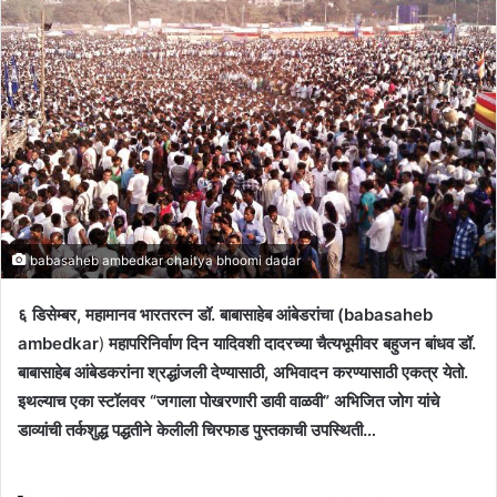
babasaheb ambedkar chaitya bhoomi dadar
६ डिसेम्बर, महामानव भारतरत्न डॉ. बाबासाहेब आंबेडरांचा (babasaheb
ambedkar
)
महापरिनिर्वाण दिन यादिवशी दादरच्या चैत्यभूमीवर बहुजन बांधव डॉ.
बाबासाहेब आंबेडकरांना श्रद्धांजली देण्यासाठी, अभिवादन करण्यासाठी एकत्र येतो.
इथल्याच एका स्टॉलवर “जगाला पोखरणारी डावी वाळवी” अभिजित जोग यांचे
डाव्यांची तर्कशुद्ध पद्धतीने केलीली चिरफाड पुस्तकाची उपस्थिती…