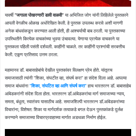
यावर्षी
“जगाला पोखरणारी डावी वाळवी”
या अभिजित जोग यांनी लिहिलेले पुस्तकाने
आपली वेगळीच ओळख अधोरेखित केली. हे पुस्तक उपलब्ध करावे अशी मागणी
अनेक बांधवांकडून करण्यात आली होती, ही आश्चर्याची बाब ठरली. या पुस्तकाच्या
उपस्थितीने कित्येक वाचकांच्या भुवया उंचावल्या. येणाऱ्या प्रत्येक वाचकाने या
पुस्तकला पहिली पसंती दर्शवली. काहींनी चाळले. तर काहींनी प्रश्नांची सरबत्तीच
केली. एकूण प्रतिसाद उत्तम ठरला.
महामानव डॉ. बाबासाहेबांचे देखील पुस्तकांवर विलक्षण प्रेम होते. यांतूनच
समाजासाठी त्यांनी “शिका, संघटीत व्हा, संघर्ष करा” हा संदेश दिला आहे. आपल्या
समाज बांधवांना
“शिका, संघटित व्हा आणि संघर्ष करा”
हाच भारतरत्न डॉ. बाबासाहेब
आंबेडकरांनी संदेश दिला होता. भारतरत्न डॉ.आंबेडकरांचा मार्ग समाजाच्या न्याय,
समता, बंधुता, स्वातंत्र्य यासाठीच आहे. समाजशिल्पी भारतरत्न डॉ.आंबेडकरांच्या
विचारांना, विशेषत: शिका या मार्गदर्शक तत्वाकडे बगल देऊन पुस्तकांकडे दुर्लक्ष
करण्याने समाजाच्या विचारप्रवाहाच्या मार्गात अडथळा निर्माण होईल.