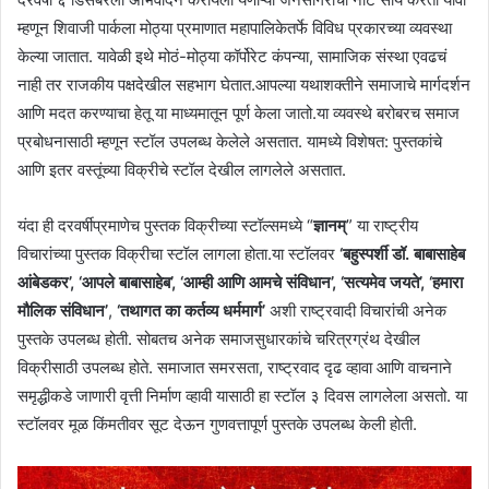
म्हणून शिवाजी पार्कला मोठ्या प्रमाणात महापालिकेतर्फे विविध प्रकारच्या व्यवस्था
केल्या जातात. यावेळी इथे मोठं-मोठ्या कॉर्पोरेट कंपन्या, सामाजिक संस्था एवढचं
नाही तर राजकीय पक्षदेखील सहभाग घेतात.आपल्या यथाशक्तीने समाजाचे मार्गदर्शन
आणि मदत करण्याचा हेतू या माध्यमातून पूर्ण केला जातो.या व्यवस्थे बरोबरच समाज
प्रबोधनासाठी म्हणून स्टॉल उपलब्ध केलेले असतात. यामध्ये विशेषत: पुस्तकांचे
आणि इतर वस्तूंच्या विक्रीचे स्टॉल देखील लागलेले असतात.
यंदा ही दरवर्षीप्रमाणेच पुस्तक विक्रीच्या स्टॉल्समध्ये “
ज्ञानम्
” या राष्ट्रीय
विचारांच्या पुस्तक विक्रीचा स्टॉल लागला होता.या स्टॉलवर
‘बहुस्पर्शी डॉ. बाबासाहेब
आंबेडकर’, ‘आपले बाबासाहेब’, ‘आम्ही आणि आमचे संविधान’, ‘सत्यमेव जयते’,
‘हमारा
मौलिक संविधान’
,
‘तथागत का कर्तव्य धर्ममार्ग’
अशी राष्ट्रवादी विचारांची अनेक
पुस्तके उपलब्ध होती. सोबतच अनेक समाजसुधारकांचे चरित्रग्रंथ देखील
विक्रीसाठी उपलब्ध होते. समाजात समरसता, राष्ट्रवाद दृढ व्हावा आणि वाचनाने
समृद्धीकडे जाणारी वृत्ती निर्माण व्हावी यासाठी हा स्टॉल ३ दिवस लागलेला असतो. या
स्टॉलवर मूळ किंमतीवर सूट देऊन गुणवत्तापूर्ण पुस्तके उपलब्ध केली होती.