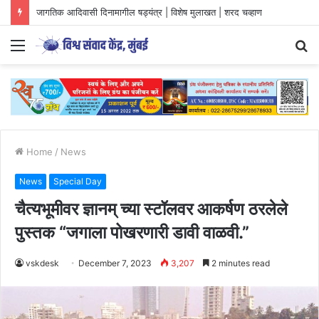
युवा आंदोलनों की दिशा और वैचारिक परिप्रेक्ष्य
Menu
S
fo
Home
/
News
News
Special Day
चैत्यभूमीवर ज्ञानम् च्या स्टॉलवर आकर्षण ठरलेले
पुस्तक “जगाला पोखरणारी डावी वाळवी.”
vskdesk
December 7, 2023
3,207
2 minutes read