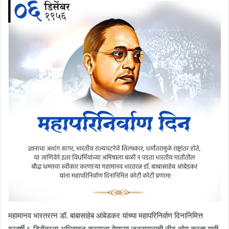
महामानव भारतरत्न डॉ. बाबासाहेब आंबेडकर यांच्या महापरिनिर्वाण दिनानिमित्त
दरवर्षी ६ डिसेंबरला अभिवादन करायला येणाऱ्या जनसागराची नीट सोय करता यावी