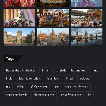
Tags
Babasaheb Ambedkar
British
christian missionaries
hindu
India
Islamic terrorists
Islamists
Jihadi
pakistan
rss
कोरोना
डॉ. मोहन भागवत
भारत
राष्ट्रीय स्वयंसेवक संघ
राष्ट्रीयस्वयंसेवकसंघ
संत एकनाथ महाराज
संत ज्ञानेश्वर महाराज
हिंदू