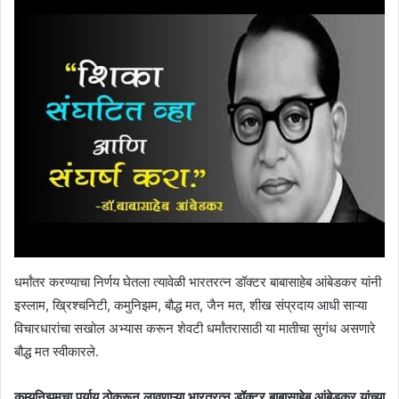
धर्मांतर करण्याचा निर्णय घेतला त्यावेळी भारतरत्न डॉक्टर बाबासाहेब आंबेडकर यांनी
इस्लाम, ख्रिश्चनिटी, कमुनिझम, बौद्ध मत, जैन मत, शीख संप्रदाय आधी साऱ्या
विचारधारांचा सखोल अभ्यास करून शेवटी धर्मांतरासाठी या मातीचा सुगंध असणारे
बौद्ध मत स्वीकारले.
कम्युनिझमचा पर्याय ठोकरून लावणाऱ्या भारतरत्न डॉक्टर बाबासाहेब आंबेडकर यांच्या