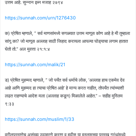
उत्तम आहे. सुन्नान इब्न मजाह २७९४
https://sunnah.com/urn/1276430
क) प्रेषित म्हणाले, ” सर्व माणसांमध्ये सगळ्यात उत्तम माणूस कोण आहे हे मी तुम्हाला
सांगू का? जो माणूस अल्लाह साठी जिहाद करायला आपल्या घोड्‌याचा लगाम हातात
घेतो तो.” अल मुवत्ता २१:१:४
https://sunnah.com/malik/21
ड) प्रेषित मुहम्मद म्हणाले, ” जो पर्यंत सर्व धर्माचे लोक, ‘अल्लाह हाच एकमेव देव
आहे आणि मुहम्मद हा त्याचा प्रेषित आहे’ हे मान्य करत नाहीत, तोपर्यंत त्यांच्याशी
लढत राहण्याचे आदेश मला (अल्लाह कडून) मिळालेले आहेत.” – सहीह मुस्लिम
९:३३
https://sunnah.com/muslim/1/33
वरीलप्रमाणेच असंख्य उदाहरणे कुराण व हदीस या इस्लामच्या प्रमुख ग्रंथांमध्ये