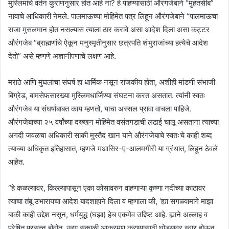
मुस्लिमांचे वर्तन कुराणनुसार होत आहे ना? हे पाहण्यासाठी औरंगजेबाने “मुहतसीब”
नावाचे आधिकारी नेमले. पालमाऊच्या मोहिमेत पत्र लिहून औरंगजेबाने “पालमाऊचा
राजा मुसलमान होत नसल्यास त्याला ठार करावे असा आदेश दिला असा कट्टर
औरंगजेब “ब्राह्मणांचे ऐकून मनुस्मृतीनुसार छत्रपति शंभुराजांच्या हत्येचे आदेश
देतो” असे म्हणणे अज्ञानीपणाचे लक्षण आहे.
मराठे आणि मुघलांचा संघर्ष हा धार्मिक नसून राजकीय होता, अशीही मांडणी संभाजी
बिग्रेड, बामसेफसारख्या मुस्लिमधार्जिण्या संघटना करत असतात. त्यांनी स्वतः
औरंगजेब या संघर्षाबाबत काय म्हणतो, याचा अस्सल प्रावा वाचला पाहिजे.
औरंगजेबाच्या २५ वर्षांच्या दख्खन मोहिमेत वसंतगडाची लढाई चालू असताना त्याच्या
अगदी जवळचा अधिकारी साकी मुस्तैद खान याने औरंगजेबाचे स्वतःचे काही शब्द
त्याच्या अधिकृत इतिहासात, म्हणजे मआसिर-ए-आलमगीरी या ग्रंथात, लिहून ठेवले
आहेत.
“हे कळल्यावर, किल्ल्यापासून एका कोसावरुन वाहणाऱ्या कृष्णा नदीच्या काठावर
त्याचा तंबू उभारायचा आदेश बादशाहाने दिला व म्हणाला की, ‘ह्या सगळ्यामागे माझा
बाकी काही उ‌द्देश नसून, धर्मयुद्ध (घझा) हेच एकमेव उ‌द्दिष्ट आहे. ह्याने अल्लाह व
प्रेषित प्रसन्न होवोत. उद्या सकाळी आक्रमण करण्यासाठी घोड्यावर स्वार होऊन