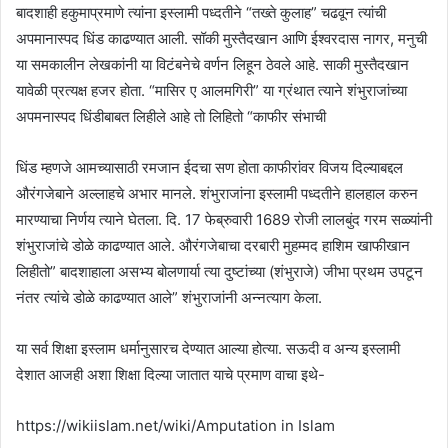
बादशाही हकु‌माप्रमाणे त्यांना इस्लामी पध्दतीने “तख्ते कुलाह” चढवून त्यांची
अपमानास्पद धिंड काढण्यात आली. सॉकी मुस्तैदखान आणि ईश्वरदास नागर, मनुची
या समकालीन लेखकांनी या विटंबनेचे वर्णन लिहून ठेवले आहे. साकी मुस्तैदखान
यावेळी प्रत्यक्ष हजर होता. “मासिर ए आलमगिरी” या ग्रंथात त्याने शंभुराजांच्या
अपमनास्पद धिंडीबाबत लिहीले आहे तो लिहितो “काफीर संभाची
धिंड म्हणजे आमच्यासाठी रमजान ईदचा सण होता काफीरांवर विजय दिल्याबद्दल
औरंगजेबाने अल्लाहचे अभार मानले. शंभुराजांना इस्लामी पध्दतीने हालहाल करुन
मारण्याचा निर्णय त्याने घेतला. दि. 17 फेब्रुवारी 1689 रोजी लालबुंद गरम सळ्यांनी
शंभुराजांचे डोळे काढण्यात आले. औरंगजेबाचा दरबारी मुहम्मद हाशिम खाफीखान
लिहीतो” बादशाहाला असभ्य बोलणार्या त्या दुष्टांच्या (शंभुराजे) जीभा प्रथम उपटून
नंतर त्यांचे डोळे काढण्यात आले” शंभुराजांनी अन्नत्याग केला.
या सर्व शिक्षा इस्लाम धर्मानुसारच देण्यात आल्या होत्या. सऊदी व अन्य इस्लामी
देशात आजही अशा शिक्षा दिल्या जातात याचे प्रमाण वाचा इथे-
https://wikiislam.net/wiki/Amputation in Islam