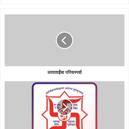
लताताईंचा परिसस्पर्श