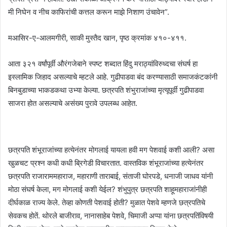
मी निघेन व नीच काफिरांची कत्तल करून माझे निशाण उंचावेन”.
मआसिर-ए-आलमगीरी, साकी मुस्तैद खान, पृष्ठ क्रमांक ४१०-४११.
आता ३२१ वर्षांपूर्वी औरंगजेबाने स्पष्ट शब्दात हिंदु मराठ्यांविरुध्दचा संघर्ष हा
इस्लामिक जिहाद असल्याचे म्हटले आहे. गुढीपाडवा बंद करण्यासाठी समाजकंटकांनी
बिनबुडाच्या भाकडकथा उभ्या केल्या. छत्रपति शंभुराजांच्या मृत्यूपूर्वी गुढीपाडवा
साजरा होत असल्याचे असंख्य पुरावे उपलब्ध आहेत.
छत्रपति शंभूराजांच्या हत्येनंतर मोगलाई यायला हवी मग पेशवाई कशी आली? असा
खुळचट प्रश्न कधी कधी ब्रिगेडी विचारतात. वास्तविक शंभूराजांच्या हत्येनंतर
छत्रपति राजाराममहाराज, महाराणी ताराबाई, संताजी घोरपडे, धनाजी जाधव यांनी
मोठा संघर्ष केला, मग मोगलाई कशी येईल? शंभुपुत्र छत्रपति शाहूमहाराजांनीही
दीर्घकाळ राज्य केले. तेव्हा कोणती पेशवाई होती? मुळात पेशवे म्हणजे छत्रपतिचे
सेवकच होतें. थोरले बाजीराव, नानासाहेब पेशवे, चिमाजी अप्पा यांना छत्रपतिंविषयी