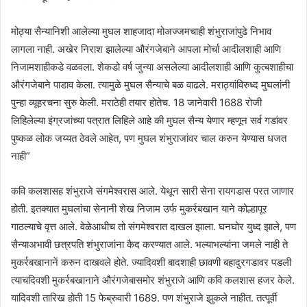
मोठ्या सैन्यानिशी आलेल्या मुघल शाहजादा मोअज्जमचाही शंभुराजांपुढे निभाव
लागला नाही. अखेर निराश झालेल्या औरंगजेबाने आपला मोर्चा आदीलशाही आणि
निजामशाहीकडे वळवला. शेकडो वर्ष जुन्या असलेल्या आदीलशाही आणि कुत्बशाहीचा
औरंगजेबाने पाडाव केला. त्यामुळे मुघल सैन्याचे बळ वाढले. मराठ्यांविरुध्द मुघलांनी
पुन्हा व्यूहरचना सुरु केली. मराठेही तयार होतेच. 18 जानेवारी 1688 रोजी
लिहिलेल्या इंग्रजांच्या पत्रात लिहिले आहे की मुघल सैन्य येणार म्हणून सर्व गडांवर
पुष्कळ लोक जय्यत ठेवले आहेत, पण मुघल शंभुराजांवर चाल करुन येण्यास धजत
नाही”
कवि कलशासह शंभुराजे संगमेश्वरास आले. येथून सारी सेना रायगडास परत जाणार
होती. इतक्यात मुघलांचा सेनानी शेख निजाम उर्फ मुकर्रबखान याने कोल्हापूर
गाठल्याचे वृत्त आले. वेळेआधीच तो संगमेश्वरात दाखल झाला. घनघोर युध्द झाले, पण
सैन्याअभावी छत्रपति शंभुराजांना कैद करण्यात आले. भल्याभल्यांना जमले नाही ते
मुकर्रबखानानें करुन दाखवले होते. ज्यादिवशी बादशाही छावणी बहादुरगडावर पडली
त्याचदिवशी मुकर्रबखानाने औरंगजेबासमोर शंभुराजे आणि कवि कलशास हजर केले.
यादिवशी तारिख होती 15 फेब्रुवारी 1689. पण शंभुराजे झुकले नाहीत. तत्पूर्वी