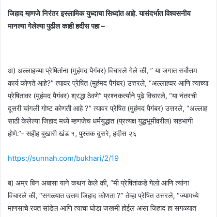
जिहाद म्हणजे निरंतर इस्लामिक युध्दाचा सिध्दांत आहे. यासंदर्भात विश्वसनीय
मानल्या गेलेल्या पुढील काही हदीस पहा –
अ) अल्लाहच्या प्रेषितांना (मुहंमद पैगंबर) विचारले गेले की, ” या जगात सर्वोत्तम
कार्य कोणते आहे?” त्यावर प्रेषित (मुहंमद पैगंबर) उत्तरले, “अल्लाहवर आणि त्याच्या
प्रेषितावर (मुहंमद पैगंबर) श्रद्धा ठेवणे” प्रश्नकर्त्याने पुढे विचारले, “या नंतरची
दूसरी चांगली गोष्ट कोणती आहे ?” त्यावर प्रेषित (मुहंमद पैगंबर) उत्तरले, “अल्लाह
साठी केलेल्या जिहाद मध्ये म्हणजेच धर्मयुद्धात (प्रत्यक्ष युद्धभूमीवरील) सहभागी
होणे.”- सहीह बुखारी खंड १, पुस्तक दुसरे, हदीस २६
https://sunnah.com/bukhari/2/19
ब) अम्र बिन अबासा याने कथन केले की, “मी प्रेषितांकडे गेलो आणि त्यांना
विचारले की, “सगळ्यात उत्तम जिहाद कोणता ?” तेव्हा प्रेषित उत्तरले, “ज्यामध्ये
माणसाचे रक्त सांडेल आणि त्याचा घोडा जखमी होईल असा जिहाद हा सगळ्यात