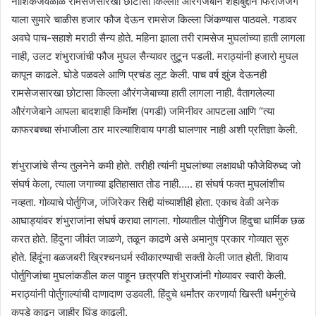
नाशिकजवळीळ रामसेजसारखा छोटासा किल्ला! औरंगजेबाने शहाबु‌द्दीन फिरोजजंग
याला सुमारे चाळीस हजार फौज देऊन रामसेज किल्ला जिंकण्यास पाठवले. गडावर
अवघे पाच-सहाशे मराठी सैन्य होते. महिना झाला तरी रामसेज मुघलांच्या हाती लागला
नाही, उलट शंभुराजांची फौज मुघल सैन्यावर तुटून पडली. मराठ्यांनी हजारो मुघल
कापून काढले. घोडे पळवले आणि प्रचंड लूट केली. पाच वर्ष झुंज देऊनही
रामसेजसारखा छोटासा किल्ला औरंगजेबाच्या हाती लागला नाही. वैतागलेल्या
औरंगजेबाने आपला बादशाही किमॉश (पगडी) जमिनीवर आपटला आणि “त्या
काफरबच्चा संभाजीला ठार मारल्याशिवाय पगडी घालणार नाही अशी प्रतिज्ञा केली.
शंभुराजांचे सैन्य तुलनेने कमी होते. तरीही त्यांनी मुघलांच्या लक्षावधी फौजेविरुध्द जो
संघर्ष केला, त्याला जगाच्या इतिहासात तोड नाही….. हा संघर्ष फक्त मुघलांशीच
नव्हता. गोव्याचे पोर्तुगिज, जंजिरेकर सिद्दी यांच्याशीही होता. एकाच वेळी अनेक
आघाड्यांवर शंभुराजांना संघर्ष करावा लागला. गोव्यातील पोर्तुगिज हिंदुचा धार्मिक छळ
करत होते. हिंदुना जीवंत जाळणे, तळून काढणे असे अमानुष प्रकार गोव्यात सुरु
होते. हिंदूंना बळजबरी ख्रिश्चनधर्म स्वीकारण्याची सक्ती केली जात होती. शिवाय
पोर्तुगिजांचा मुघलांकडील कल पाहून छत्रपति शंभुराजांनी गोव्यावर स्वारी केली.
मराठ्यांनी पोर्तुगाल्यांची दाणादाण उडवली. हिंदुचे धर्मांतर करणार्या खिस्ती धर्मगुरुंचे
कपडे काढून जाहीर धिंड काढली.