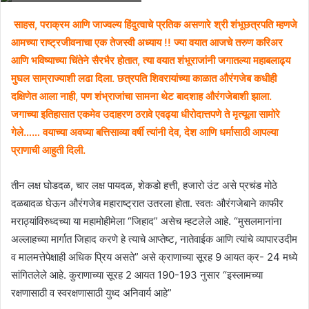
साहस, पराक्रम आणि जाज्वल्य हिंदुत्वाचे प्रतिक असणारे श्री शंभूछत्रपति म्हणजे
आमच्या राष्ट्रजीवनाचा एक तेजस्वी अध्याय !! ज्या वयात आजचे तरुण करिअर
आणि भविष्याच्या चिंतेने सैरभैर होतात, त्या वयात शंभूराजांनी जगातल्या महाबलाढ्य
मुघल साम्राज्याशी लढा दिला. छत्रपति शिवरायांच्या काळात औरंगजेब कधीही
दक्षिणेत आला नाही, पण शंभ्राजांचा सामना थेट बादशाह औरंगजेबाशी झाला.
जगाच्या इतिहासात एकमेव उदाहरण ठरावे एवढ्या धीरोदात्तपणे ते मृत्यूला सामोरे
गेले…… वयाच्या अवघ्या बत्तिसाव्या वर्षी त्यांनी देव, देश आणि धर्मासाठी आपल्या
प्राणाची आहुती दिली.
तीन लक्ष घोडदळ, चार लक्ष पायदळ, शेकडो हत्ती, हजारो उंट असे प्रचंड मोठे
दळबादळ घेऊन औरंगजेब महाराष्ट्रात उतरला होता. स्वतः औरंगजेबाने काफीर
मराठ्यांविरुध्दच्या या महामोहीमेला “जिहाद” असेच म्हटलेले आहे. “मुसलमानांना
अल्लाहच्या मार्गात जिहाद करणे हे त्याचे आप्तेष्ट, नातेवाईक आणि त्यांचे व्यापारउदीम
व मालमत्तेपेक्षाही अधिक प्रिय असते” असे क्राणाच्या सूरह 9 आयत क्र- 24 मध्ये
सांगितलेले आहे. कुराणाच्या सूरह 2 आयत 190-193 नुसार “इस्लामच्या
रक्षणासाठी व स्वरक्षणासाठी युध्द अनिवार्य आहे”