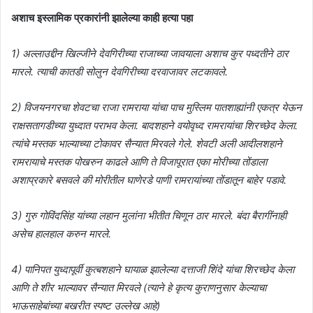
अशाच इस्लामिक प्रकारांनी झालेल्या काही हत्या पहा
1) अल्लाउ‌द्दीन खिल्जीने देवगिरीच्या राजाच्या जावयाला अशाच कुर पध्दतीने ठार
मारले. त्याची कातडी सोलुन देवगिरीच्या दरवाजावर लटकावले.
2) विजयनगरचा शेवटचा राजा रामराया यांचा पाच मुस्लिम पातशाह्यांनी एकत्र येऊन
राक्षसतागडीच्या युध्दात पराभव केला. बादशहाने वयोवृध्द रामरायांचा शिरच्छेद केला.
त्यांचे मस्तक भाल्याच्या टोकावर सैन्यात मिरवले गेले. शेवटी अली आदीलशहाने
रामरायाचे मस्तक पोखरुन काढले आणि ते विजापूरात एका मोरीच्या तोंडाला
अशाप्रकारे बसवले की मोरीतील घाणेरडे पाणी रामरायांच्या तोंडातून बाहेर पडावे.
3) गुरु गोविंदसिंह यांच्या लहान मुलांना भीतीत चिणून ठार मारले. बंदा बैरागींनाही
असेच हालहाल करुन मारले.
4) पानिपत युध्दापूर्वी कुत्बशहाने घायाळ झालेल्या दत्ताजी शिंदे यांचा शिरच्छेद केला
आणि ते शीर भाल्यावर सैन्यात मिरवले (त्याने हे कृत्य कुराणनुसार केल्याचा
भाऊसाहेबांच्या बखरीत स्पष्ट उल्लेख आहे)