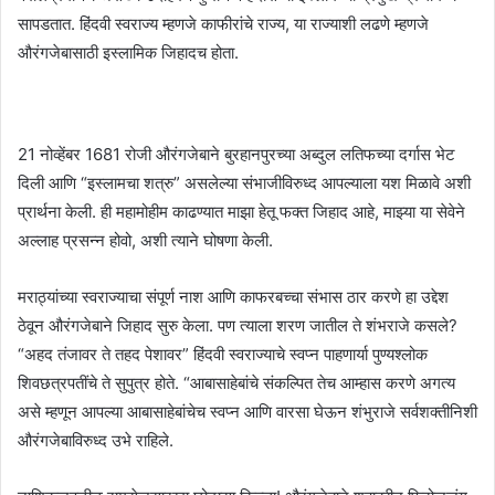
सापडतात. हिंदवी स्वराज्य म्हणजे काफीरांचे राज्य, या राज्याशी लढणे म्हणजे
औरंगजेबासाठी इस्लामिक जिहादच होता.
21 नोव्हेंबर 1681 रोजी औरंगजेबाने बुरहानपुरच्या अब्दुल लतिफच्या दर्गास भेट
दिली आणि “इस्लामचा शत्रु” असलेल्या संभाजीविरुध्द आपल्याला यश मिळावे अशी
प्रार्थना केली. ही महामोहीम काढण्यात माझा हेतू फक्त जिहाद आहे, माझ्या या सेवेने
अल्लाह प्रसन्न होवो, अशी त्याने घोषणा केली.
मराठ्यांच्या स्वराज्याचा संपूर्ण नाश आणि काफरबच्चा संभास ठार करणे हा उ‌द्देश
ठेवून औरंगजेबाने जिहाद सुरु केला. पण त्याला शरण जातील ते शंभराजे कसले?
“अहद तंजावर ते तहद पेशावर” हिंदवी स्वराज्याचे स्वप्न पाहणार्या पुण्यश्लोक
शिवछत्रपतींचे ते सुपुत्र होते. “आबासाहेबांचे संकल्पित तेच आम्हास करणे अगत्य
असे म्हणून आपल्या आबासाहेबांचेच स्वप्न आणि वारसा घेऊन शंभुराजे सर्वशक्तीनिशी
औरंगजेबाविरुध्द उभे राहिले.