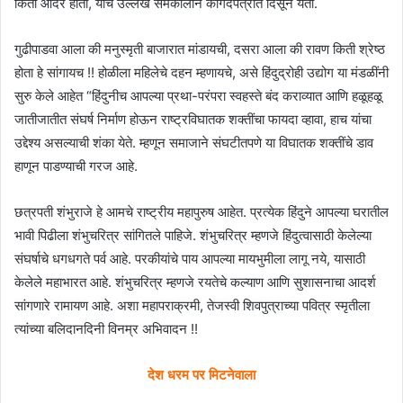
किती आदर होता, याचे उल्लेख समकालीन कागदपत्रात दिसून येतो.
गुढीपाडवा आला की मनुस्मृती बाजारात मांडायची, दसरा आला की रावण किती श्रेष्ठ
होता हे सांगायच !! होळीला महिलेचे दहन म्हणायचे, असे हिंदुद्रोही उ‌द्योग या मंडळींनी
सुरु केले आहेत “हिंदुनीच आपल्या प्रथा-परंपरा स्वहस्ते बंद कराव्यात आणि हळूहळू
जातीजातीत संघर्ष निर्माण होऊन राष्ट्रविघातक शक्तींचा फायदा व्हावा, हाच यांचा
उद्देश्य असल्याची शंका येते. म्हणून समाजाने संघटीतपणे या विघातक शक्तींचे डाव
हाणून पाडण्याची गरज आहे.
छत्रपती शंभुराजे हे आमचे राष्ट्रीय महापुरुष आहेत. प्रत्येक हिंदुने आपल्या घरातील
भावी पिढीला शंभुचरित्र सांगितले पाहिजे. शंभुचरित्र म्हणजे हिंदुत्वासाठी केलेल्या
संघर्षाचे धगधगते पर्व आहे. परकीयांचे पाय आपल्या मायभुमीला लागू नये, यासाठी
केलेले महाभारत आहे. शंभुचरित्र म्हणजे रयतेचे कल्याण आणि सुशासनाचा आदर्श
सांगणारे रामायण आहे. अशा महापराक्रमी, तेजस्वी शिवपुत्राच्या पवित्र स्मृतीला
त्यांच्या बलिदानदिनी विनम्र अभिवादन !!
देश धरम पर मिटनेवाला