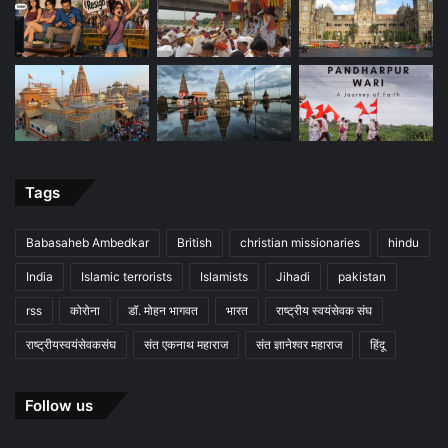
Tags
Babasaheb Ambedkar
British
christian missionaries
hindu
India
Islamic terrorists
Islamists
Jihadi
pakistan
rss
कोरोना
डॉ. मोहन भागवत
भारत
राष्ट्रीय स्वयंसेवक संघ
राष्ट्रीयस्वयंसेवकसंघ
संत एकनाथ महाराज
संत ज्ञानेश्वर महाराज
हिंदू
Follow us