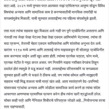
वाटा आहे. २०२१ मध्ये पुण्यात परत आल्यावर माझं प्रोफेशनल आयुष्य सोडून विविध
विषयांचा अभ्यास आणि सामाजिक काम हे करण्यासाठीची मानसिक तयारीही या
सगळ्यांमुळेच मिळाली. याची सुरुवात लताताईंच्या त्या पहिल्या संपर्कामुळे झाली.
तसा मला त्यांचा सहवास खूप मिळाला असे नाही पण पुणे प्रबोधिनीत असताना आणि
नंतरही त्या जेव्हा जेव्हा भेटल्या तेव्हा तेव्हा एकदम आत्मियतेने भेटायच्या. त्यांचा तो
सदा प्रसन्न, तेजस्वी चेहरा एकदम सात्विकतेचा आणि शांततेचा अनुभव देत असे.
खरंतर १९९७ मध्ये अण्णा आणि लताताई यांना माझ्याकडून मी सोलापूर प्रबोधिनीत
काम करण्यास जाईन अशी खूप आशा होती. त्यांच्या प्रत्येक पत्रात, फोन मध्ये,
प्रत्यक्ष भेटीत ते नमूद करत असत. पण नियतीने माझ्या नशीबात वेगळंच लिहून
ठवलेलं होतं त्यामुळे ते घडू शकलं नाही. लताताईंच्या परिसस्पर्षाने या सगळ्याला
सुरुवात झाली आणि जे घडलं ते ठीकच आहे. पण त्यांचा कोमल आणि मातृहृदयी
सहवास नाही मिळू शकला याची मात्रं खंत आहे. आता स्वतंत्रपणे वेद-उपनिषदे
यांसारख्या ग्रंथांचा अभ्यास आणि जोडीला सामाजिक कार्य करणे हा त्यांचा संदेश
आचरणात आणण्याचा प्रामाणिक प्रयत्न करेन हीच त्यांना खरी श्रद्धांजली ठरेल.
सोबत काही पत्रे आणि नैनिताल शिबीराचे परिपत्रक जोडते आहे…नियोजनाचा वरचा
स्तर पाहण्यासाठी.