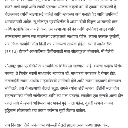
करु? तशी माझी आणि त्यांची प्रत्यक्ष ओळख नव्हती पण मी एकदम त्यांच्याशी हे
बोलल्यावर त्यांनी माझ्याकडे पाहिलं आणि म्हणाल्या अगं मलाही वेद आणि उपनिषदं
अभ्यासायची आहेत. तू सोलापूर प्रबोधिनीत ये आपण दोघी मिळुन अभ्यासही करु
आणि प्रबोधिनीचं कामही करु. त्या म्हणाल्या की वेद आणि उपनिषदे वाचून आणि
ध्यानधारणा करुन त्या साधनेला एकप्रकारे रूक्षपणा येईल. त्याला प्रत्यक्ष कृतीची,
सामाजिक कार्याची जोड दिली तर सगळ्याचं सार्थक होईल. त्यांनी जानेवारीत
(१९९७) होणार्या आध्यात्मिक शिबीरासाठी मला सोलापूरला बोलावले. मी गेलेही.
सोलापूर ज्ञान प्रबोधिनीत आध्यात्मिक शिबीराला जाण्यास आई-बाबांचा काहीच विरोध
नव्हता. ते शिबीर स्वामी माधवानंद म्हणजेच डॉ. माधवराव नगरकर हे घेणार होते.
लताताईंनी त्यांना आधीच माझ्याविषयी सांगीतले होते आणि त्यांना माझ्याशी बोलण्यास
सांगीतले. तसे ते माझ्याशी बोलले सुद्धा. सगळे त्यांना डॅडी म्हणत. डॅडींनी मला दोन
शहाणपणाच्या गोष्टी सांगीतल्या आणि त्या मला पटल्या. त्यातील एक म्हणजे आत्ता दोन
पावलं मागे ये म्हणजे भविष्यात चार पावलं पुढे जाता येईल. दुसरी म्हणजे कायम
बुद्धिमान लोकांमध्ये रहा कारण त्यांनाच तुझी किंमत कळेल.
पाच दिवसात तिथे अनेकांच्या ओळखी मैत्री झाल्या त्यात अण्णा ताम्हनकर,