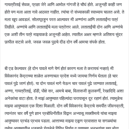
गायत्रीताई सेवक, प्रज्ञा जेरे आणि आमोल गांगजी हे चौघं होते. अजुनही काही जण
होते पण मला आता नावे आठवत नाहीत. त्यांचा रो संध्याकाळी स्वाध्याय चालत असे. ते
मला खूप आवडलं. सोलापूरहून परत आल्यावर मी अण्णांना आणि लताताईंना पत्रं
लिहीले. अण्णांचे आणि लताताईंचे मला पत्रोत्तर आले. लताताईंची दोन आणि अण्णांचे
एक अशी तीन पत्रे माझ्याकडे अजुनही आहेत. त्यातील अक्षर म्हणजे अतिशय सुंदर
छापील वाटावे असे. जवळ जवळ पुढचे दीड दोन वर्षे आमचा संपर्क होता.
बी एड केल्यावर (हे दोन पावले मागे येणं होतं कारण मला ते करायचं नव्हतं) मी
विवेकानंद केंद्राच्या शाळेत अरुणाचल प्रदेश मध्ये जायचा निर्णय घेतला (हे चार
पावलं पुढे जाणं होतं). या दोन पावलं मागे येऊन चार पावलं पुढे जाण्यात लताताई,
अण्णा, गायत्रीताई, डॅडी, पोंक्षे सर, आमचे बाबा, विलासजी कुलकर्णी, रेखादिदि अशा
अनेकांचा वाटा होता. ते माझं आयुष्यात पहिल्यांदा घरापासून दूर रहाणं होतं. त्यामुळेच
माझ्या आयुष्याला एक दिशा मिळाली. दोन वर्षे विवेकानंद केंद्राचे समर्पीत जीवनव्रती,
त्यानंतर चार वर्षे पुणे ज्ञान प्रबोधिनीतील विद्वान अभ्यासू व्यक्तीमत्वे यांचा माझ्या
आयुष्यावर प्रचंड प्रभाव पडला. आत्ताच्या माझ्या एकूण प्रवासात या सगळ्यांचा
तसेच आयुष्यातील धडसाने घेतलेले विविध निर्णय व त्याण्च्या अनुभवांचा खूप मोठा