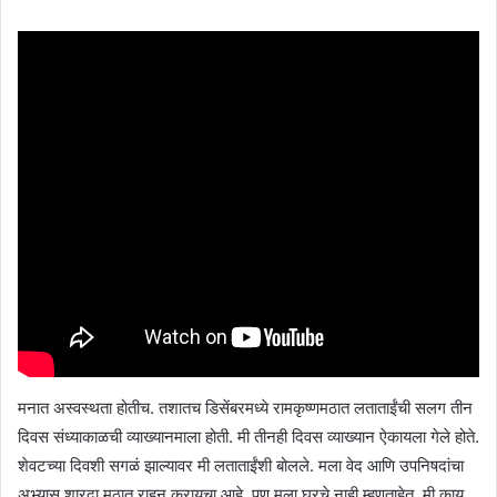
मनात अस्वस्थता होतीच. तशातच डिसेंबरमध्ये रामकृष्णमठात लताताईंची सलग तीन
दिवस संध्याकाळची व्याख्यानमाला होती. मी तीनही दिवस व्याख्यान ऐकायला गेले होते.
शेवटच्या दिवशी सगळं झाल्यावर मी लताताईंशी बोलले. मला वेद आणि उपनिषदांचा
अभ्यास शारदा मठात राहून करायचा आहे. पण मला घरचे नाही म्हणताहेत. मी काय