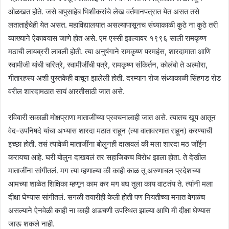
ओळखत होते. जसे बापुसाहेब भिशीकरांचे लेख वर्तमानपत्रात येत असत तसे
लताताईंचेही येत असत. महाविद्यालयात असल्यापासूनच संध्याकाळी कुठे ना कुठे तरी
व्याख्याने ऐकावयास जाणे होत असे. एम एस्सी झाल्यावर १९९६ साली रामकृष्ण
मठाची लायब्ररी लावली होती. त्या अनुषंगाने रामकृष्ण परमहंस, शारदामाता आणि
स्वामीजी यांची चरित्रे, स्वामीजींची पत्रे, रामकृष्ण संकिर्तन, कोलंबो ते अल्मोरा,
गीतारहस्य अशी पुस्तकेही वाचून झालेली होती. दरम्यान रोज संध्याकाळी सिंहगड रोड
वरील शारदामठात सायं आरतीसाठी जात असे.
रविवारी सकाळी मोक्षप्राणा माताजींच्या प्रवचनालाही जात असे. त्यातच खूप आतून
वेद-उपनिषदे यांचा अभ्यास शारदा मठात राहून (त्या वातावरणात राहून) करण्याची
इच्छा होती. तसं त्यावेळी माताजींना बोलुनही दाखवलं की मला शारदा मठ जॉईन
करायचा आहे. घरी बोलुन दाखवलं तर सहाजिकच विरोध झाला होता. ते देखील
माताजींना सांगीतलं. मग त्या म्हणाल्या की काही काळ तू अरुणाचल प्रदेशच्या
आमच्या शाळेत शिक्षिका म्हणून काम कर मग बघ तुला काय वाटतंय ते. त्यांनी मला
दीक्षा घेण्यास सांगीतलं. सगळी तयारीही केली होती पण नियतीच्या मनात वेगळंच
असल्याने ऐनवेळी काही ना काही अडचणी उपस्थित झाल्या आणि मी दीक्षा घेण्यास
जाऊ शकले नाही.