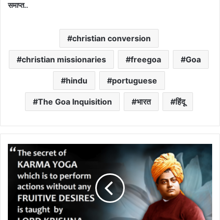
समाप्त..
christian conversion
christian missionaries
freegoa
Goa
hindu
portuguese
The Goa Inquisition
भारत
हिंदू