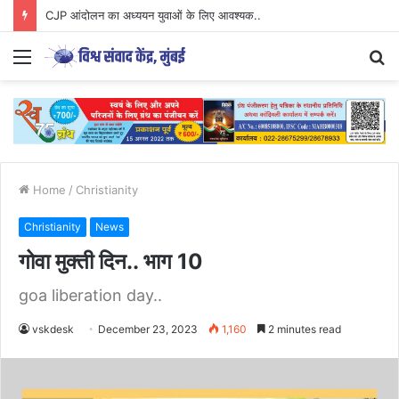
Parenting Has Its Limits….
Menu
S
fo
Home
/
Christianity
Christianity
News
गोवा मुक्ती दिन.. भाग 10
goa liberation day..
vskdesk
December 23, 2023
1,160
2 minutes read