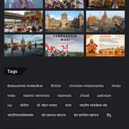
Tags
Babasaheb Ambedkar
British
christian missionaries
hindu
India
Islamic terrorists
Islamists
Jihadi
pakistan
rss
कोरोना
डॉ. मोहन भागवत
भारत
राष्ट्रीय स्वयंसेवक संघ
राष्ट्रीयस्वयंसेवकसंघ
संत एकनाथ महाराज
संत ज्ञानेश्वर महाराज
हिंदू