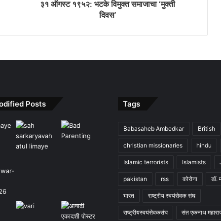
३१ ऑगस्ट १९५२: भटके विमुक्त समाजाचा ‘मुक्ती
दिवस’
odified Posts
Tags
Babasaheb Ambedkar
British
christian missionaries
hindu
Islamic terrorists
Islamists
pakistan
rss
कोरोना
डॉ. 
भारत
राष्ट्रीय स्वयंसेवक संघ
राष्ट्रीयस्वयंसेवकसंघ
संत एकनाथ महारा