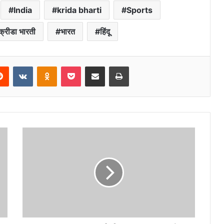
India
krida bharti
Sports
क्रीडा भारती
भारत
हिंदू
erest
Reddit
VKontakte
Odnoklassniki
Pocket
Share via Email
Print