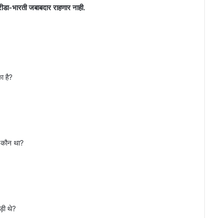
रीडा-भारती जबाबदार राहणार नाही.
ा है?
ी कौन था?
ड़ी थे?