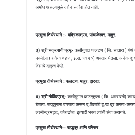
अमोघ असल्यामुळे दर्शन सर्वांना होत नाही.
प्रमुख तिर्थस्थाने :- बद्रिकाश्रम, पांचाळेश्वर, माहूर.
३) श्री चक्रपाणी प्रभू-
कलीयुगात फलटण ( जि. सातारा ) येथे 
नवमीला ( शके १०४२ , इ.स. ११२०) अवतार घेतला. अनेक दु:खी जी
विद्यांचे दातृत्व केले.
प्रमुख तीर्थस्थाने : फलटण, माहूर, द्वारका.
४) श्री गोविंदप्रभू-
कलीयुगात काटसूरला ( जि. अमरावती) काण्व
घेतला. ऋद्धपुरला वास्तव्य करून दु:खितांचे दु:ख दूर करता-करता 
लक्ष्मीन्द्रभट्ट, कोथळोबा, इत्यादी भक्त त्यांची सेवा करायचे.
प्रमुख तीर्थस्थाने:– ऋद्धपूर आणि परिसर.