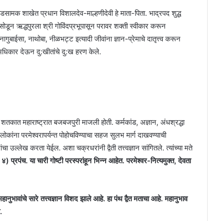
ामक शाखेत प्रधान विशालदेव-माल्हणीदेवी हे माता-पिता. भाद्रपद शुद्ध
डून ऋद्धपुरला श्री गोविंदप्रभूपासून परावर शक्ती स्वीकार करून
 नागुबाईसा, नाथोबा, नीळभट्ट इत्यादी जीवांना ज्ञान-प्रेमाचे दातृत्त्व करून
 अधिकार देऊन दु:खीतांचे दु:ख हरण केले.
ात महाराष्ट्रात बजबजपुरी माजली होती. कर्मकांड, अज्ञान, अंधश्रद्धा
कांना परमेश्वरापर्यन्त पोहोचविण्याचा सहज सुलभ मार्ग दाखवण्याची
चा उल्लेख करता येईल. अशा चक्रधरांनी द्वैती तत्त्वज्ञान सांगितले. त्यांच्या मते
) प्रपंच. या चारी गोष्टी परस्परांहून भिन्न आहेत. परमेश्वर-नित्यमुक्त, देवता
महानुभावांचे सारे तत्त्वज्ञान विशद झाले आहे. हा पंथ द्वैत मताचा आहे. महानुभाव
.