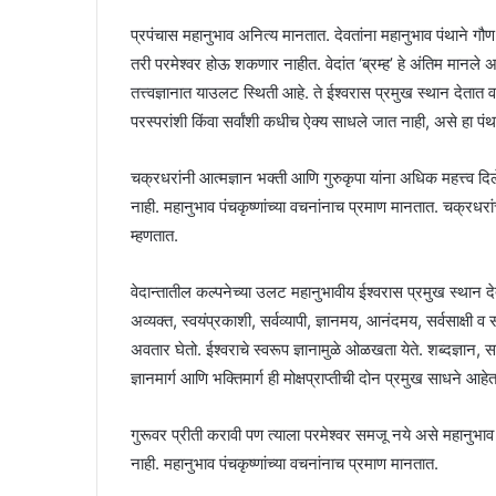
प्रपंचास महानुभाव अनित्य मानतात. देवतांना महानुभाव पंथाने गौण मा
तरी परमेश्वर होऊ शकणार नाहीत. वेदांत ‘ब्रम्ह’ हे अंतिम मानले अ
तत्त्वज्ञानात याउलट स्थिती आहे. ते ईश्वरास प्रमुख स्थान देतात 
परस्परांशी किंवा सर्वांशी कधीच ऐक्य साधले जात नाही, असे हा पंथ
चक्रधरांनी आत्मज्ञान भक्ती आणि गुरुकृपा यांना अधिक महत्त्व दि
नाही. महानुभाव पंचकृष्णांच्या वचनांनाच प्रमाण मानतात. चक्रधरांची 
म्हणतात.
वेदान्तातील कल्पनेच्या उलट महानुभावीय ईश्वरास प्रमुख स्थान दे
अव्यक्त, स्वयंप्रकाशी, सर्वव्यापी, ज्ञानमय, आनंदमय, सर्वसाक्षी व
अवतार घेतो. ईश्वराचे स्वरूप ज्ञानामुळे ओळखता येते. शब्दज्ञान, सा
ज्ञानमार्ग आणि भक्तिमार्ग ही मोक्षप्राप्तीची दोन प्रमुख साधने आहेत
गुरूवर प्रीती करावी पण त्याला परमेश्वर समजू नये असे महानुभाव
नाही. महानुभाव पंचकृष्णांच्या वचनांनाच प्रमाण मानतात.