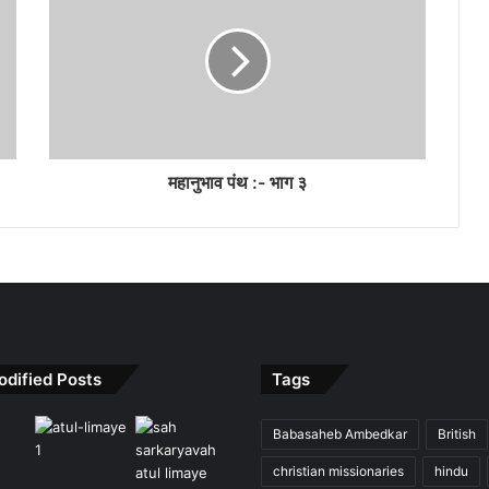
महानुभाव पंथ :- भाग ३
odified Posts
Tags
Babasaheb Ambedkar
British
christian missionaries
hindu