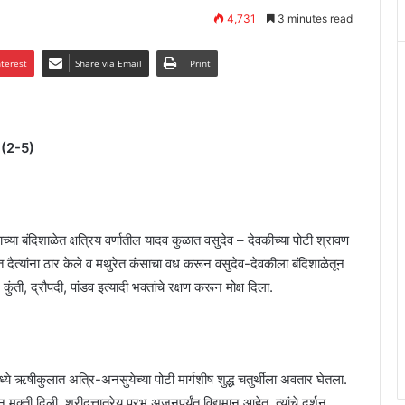
4,731
3 minutes read
nterest
Share via Email
Print
का (2-5)
साच्या बंदिशाळेत क्षत्रिय वर्णातील यादव कुळात वसुदेव – देवकीच्या पोटी श्रावण
दैत्यांना ठार केले व मथुरेत कंसाचा वध करून वसुदेव-देवकीला बंदिशाळेतून
 कुंती, द्रौपदी, पांडव इत्यादी भक्तांचे रक्षण करून मोक्ष दिला.
्ये ऋषीकुलात अत्रि-अनसुयेच्या पोटी मार्गशीष शुद्ध चतुर्थीला अवतार घेतला.
क्ती दिली. श्रीदत्तात्रेय प्रभू अजूनपर्यंत विद्यमान आहेत. त्यांचे दर्शन