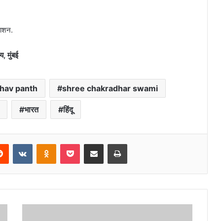
काशन.
य, मुंबई
hav panth
shree chakradhar swami
भारत
हिंदू
erest
Reddit
VKontakte
Odnoklassniki
Pocket
Share via Email
Print