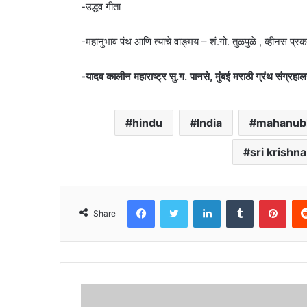
-उद्धव गीता
-महानुभाव पंथ आणि त्याचे वाङ्मय – शं.गो. तुळपुळे , व्हीनस प्र
-यादव कालीन महाराष्ट्र सु.ग. पानसे, मुंबई मराठी ग्रंथ संग्रहाल
hindu
India
mahanub
sri krishna
Facebook
Twitter
LinkedIn
Tumblr
Pint
Share