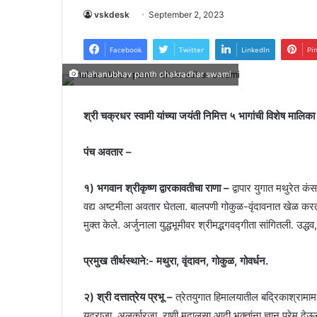
vskdesk
September 2, 2023
Facebook
Twitter
LinkedIn
Pi
mahanubhav panth chakradhar swami
श्री चक्रधर स्वामी यांच्या जयंती निमित्त ५ भागांची विशेष मालि
पंच अवतार –
१) भगवान श्रीकृष्ण द्वारकावतीचा राणा –
द्वापार युगात मथुरेत कं
वद्य अष्टमीला अवतार घेतला. बालपणी गोकुळ-वृंदावनात खेळ करत 
मुक्त केले. अर्जुनाला युद्धभूमीवर श्रीमद्भगवद्गीता सांगितली. उद्धव,
प्रमुख तीर्थस्थाने:- मथुरा, वृंदावन, गोकुळ, गोवर्धन.
२) श्री दत्तात्रेय प्रभू –
त्रेतयुगात हिमालयातील बद्रिकाश्रामामध
यदुराजा, अलर्कारजा, राणी मदालसा आदी भक्तांना ज्ञान प्रेम देऊन मु