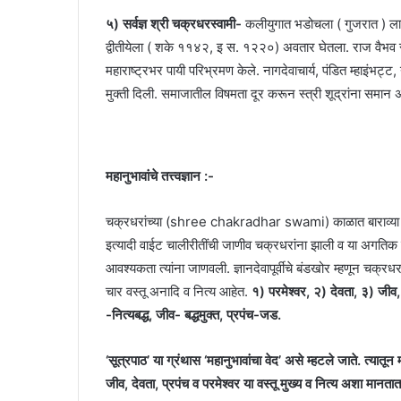
५) सर्वज्ञ श्री चक्रधरस्वामी-
कलीयुगात भडोचला ( गुजरात ) लाडस
द्वीतीयेला ( शके ११४२, इ स. १२२०) अवतार घेतला. राज वैभव सो
महाराष्ट्रभर पायी परिभ्रमण केले. नागदेवाचार्य, पंडित म्हाइंभट्ट,
मुक्ती दिली. समाजातील विषमता दूर करून स्त्री शूद्रांना समान
महानुभावांचे तत्त्वज्ञान :-
चक्रधरांच्या (shree chakradhar swami) काळात बाराव्या शतक
इत्यादी वाईट चालीरीतींची जाणीव चक्रधरांना झाली व या अगतिक लो
आवश्यकता त्यांना जाणवली. ज्ञानदेवापूर्वीचे बंडखोर म्हणून चक्रधरां
चार वस्तू अनादि व नित्य आहेत.
१) परमेश्वर, २) देवता, ३) जीव, ४
-नित्यबद्ध, जीव- बद्धमुक्त, प्रपंच-जड.
‘सूत्रपाठ’ या ग्रंथास ‘महानुभावांचा वेद’ असे म्हटले जाते. त्यातून 
जीव, देवता, प्रपंच व परमेश्वर या वस्तू मुख्य व नित्य अशा मानतात