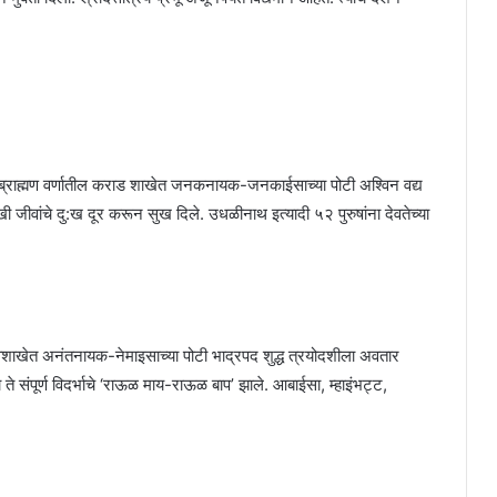
ब्राह्मण वर्णातील कराड शाखेत जनकनायक-जनकाईसाच्या पोटी अश्विन वद्य
वांचे दु:ख दूर करून सुख दिले. उधळीनाथ इत्यादी ५२ पुरुषांना देवतेच्या
शाखेत अनंतनायक-नेमाइसाच्या पोटी भाद्रपद शुद्ध त्रयोदशीला अवतार
ते संपूर्ण विदर्भाचे ‘राऊळ माय-राऊळ बाप’ झाले. आबाईसा, म्हाइंभट्ट,