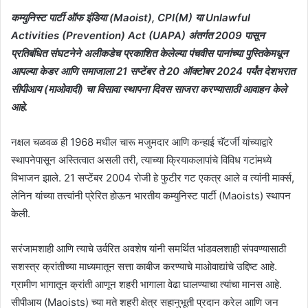
कम्युनिस्ट पार्टी ऑफ इंडिया (Maoist), CPI(M) या Unlawful
Activities (Prevention) Act (UAPA) अंतर्गत 2009 पासून
प्रतिबंधित संघटनेने अलीकडेच प्रकाशित केलेल्या पंचवीस पानांच्या पुस्तिकेमधून
आपल्या केडर आणि समाजाला 21 सप्टेंबर ते 20 ऑक्टोबर 2024 पर्यंत देशभरात
सीपीआय (माओवादी) चा विसावा स्थापना दिवस साजरा करण्यासाठी आवाहन केले
आहे.
नक्षल चळवळ ही 1968 मधील चारू मजुमदार आणि कन्हाई चॅटर्जी यांच्याद्वारे
स्थापनेपासून अस्तित्वात असली तरी, त्याच्या क्रियाकलापांचे विविध गटांमध्ये
विभाजन झाले. 21 सप्टेंबर 2004 रोजी हे फुटीर गट एकत्र आले व त्यांनी मार्क्स,
लेनिन यांच्या तत्त्वांनी प्रेरित होऊन भारतीय कम्युनिस्ट पार्टी (Maoists) स्थापन
केली.
सरंजामशाही आणि त्याचे उर्वरित अवशेष यांनी समर्थित भांडवलशाही संपवण्यासाठी
सशस्त्र क्रांतीच्या माध्यमातून सत्ता काबीज करण्याचे माओवाद्यांचे उद्दिष्ट आहे.
ग्रामीण भागातून क्रांती आणून शहरी भागाला वेढा घालण्याचा त्यांचा मानस आहे.
सीपीआय (Maoists) च्या मते शहरी क्षेत्र सहानुभूती प्रदान करेल आणि जन