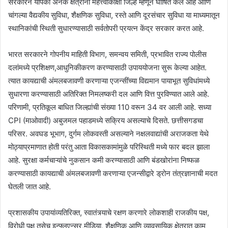
सरकारने यापैकी अनेक क्षेत्रांना महत्त्वाकांक्षी जिल्हे म्हणून घोषित केले आहे आणि
चांगल्या वैद्यकीय सुविधा, शैक्षणिक सुविधा, रस्ते आणि दूरसंचार सुविधा या माध्यमातून
स्थानिकांची स्थिती सुधारण्यासाठी सर्वतोपरी प्रयत्न केंद्र सरकार करत आहे.
भारत सरकारने गोपनीय माहिती विभाग, समन्वय समिती, प्रभावित राज्य पोलीस
दलांमध्ये प्रशिक्षण,आधुनिकीकरण करण्यासाठी उपाययोजना सुरू केल्या आहेत.
त्यात कायद्याची अंमलबजावणी करणाऱ्या एजन्सींच्या विद्यमान पायाभूत सुविधांमध्ये
सुधारणा करण्यासाठी अतिरिक्त निमलष्करी दल आणि वित्त पुरविण्यात आले आहे.
परिणामी, प्रतिकूल बाधित जिल्ह्यांची संख्या 110 वरून 34 वर आली आहे. सध्या
CPI (माओवादी) अबुजमल पहाडमध्ये सक्रिय असल्याचे दिसते. छत्तीसगडचा
परिसर. अवघड भूभाग, दुर्गम लोकवस्ती असल्याने नक्षलवाद्यांची अराजकता येथे
मोठ्याप्रमाणात होती परंतु आता विकासकामांमुळे परिस्थिती मध्ये फार बदल झाला
आहे. सुरक्षा कर्मचाऱ्यांचे नुकसान कमी करण्यासाठी आणि बंडखोरांना निष्फळ
करण्यासाठी कायद्याची अंमलबजावणी करणाऱ्या एजन्सीद्वारे ड्रोन तंत्रज्ञानाची मदत
घेतली जात आहे.
प्रशासकीय उपायांव्यतिरिक्त, स्वातंत्र्याचे रक्षण करणारे लोकशाही राजकीय पक्ष,
विरोधी पक्ष तसेच इन्फ्लुएन्सर,मीडिया, शैक्षणिक आणि व्यावसायिक क्षेत्रात काम