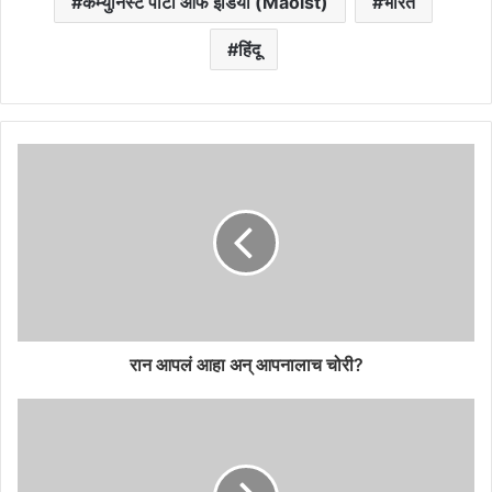
कम्युनिस्ट पार्टी ऑफ इंडिया (Maoist)
भारत
हिंदू
रान आपलं आहा अन् आपनालाच चोरी?