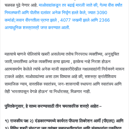
चळवळ पुढे नेणार आहे.
माओवाद्यांकडून तर बढाई मारली जाते की, गेल्या वीस वर्षांत
निमलष्करी आणि पोलीस दलांवर अनेक निर्घृण हल्ले केले, ज्यात 3090
कमांडो,जवान वीरगतीला प्राप्त झाले , 4077 जखमी झाले आणि 2366
अत्याधुनिक शस्त्रास्त्रें जप्त करण्यात आली.
महत्वाचे म्हणजे पोलिसांचे खबरी असलेल्या तसेच निरपराध व्यक्तींच्या, अनुसूचित
जाती,जमातींच्या अनेक व्यक्तींच्या हत्या झाल्या , इतकेच नव्हे निराश होऊन
आत्मसमर्पण केलेले त्यांचे अनेक माजी सहकारीदेखील नक्षलवाद्यांनी निर्दयपणे मारून
टाकले आहेत. माओवाद्यांच्या असा ठाम विश्वास आहे की, सशस्त्र क्रांतीशिवाय
सामाजिक न्याय, वास्तविक स्वातंत्र्य, जन-शासनाची स्थापना आणि स्वातंत्र्य आणि
तेही ‘भारतापासून वेगळे होऊन’ या निर्धारासह, मिळणार नाही.
पुस्तिकेनुसार, हे साध्य करण्यासाठी तीन चमत्कारिक शस्त्रे आहेत –
१) राजकीय पक्ष २) दंडकारण्यमध्ये कार्यरत पीपल्स लिबरेशन आर्मी (पीएलए) आणि
३) विविध शहरी संघटना ज्या त्यांच्या सहानुभूतीदारांना आणि संसाधनांना एकत्रित