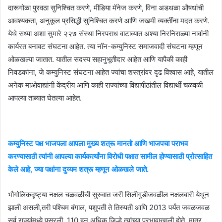
दारूगोळा पुरवठा सुनिश्चित करणे, मीडिया मॅनेज करणे, विना अडथळा औषधांची
आवश्यकता, अनुकूल प्रसिद्धी सुनिश्चित करणे आणि जखमी व्यक्तींना मदत करणे.
येथे सध्या अशा सुमारे २२७ संस्था निरपराध वाटाव्यात अश्या निरनिराळ्या नावांनी
कार्यरत बनावट संघटना आहेत. त्या नॉन-कम्युनिस्ट समाजवादी संघटना म्हणून
ओळखल्या जातात. यातील सदस्य सहानुभूतीदार आहेत आणि यापैकी काही
निवडकांना, जे कम्युनिस्ट संघटना आहेत ज्यांचा शस्त्रांवर दृढ विश्वास आहे, यातील
अनेक माओवाद्यांनी केंद्रीय आणि काही राज्यांच्या विद्यापीठांतील विद्यार्थी चळवळी
आपल्या ताब्यात घेतल्या आहेत.
कम्युनिस्ट पक्ष भाजपला आपला मुख्य शत्रू मानतो आणि भाजपचा पराभव
करण्यासाठी त्यांनी आपल्या कार्यकर्त्यांना विरोधी पक्षात सामील होण्यासाठी प्रोत्साहित
केले आहे, ज्या पक्षांना दुय्यम शत्रू म्हणून ओळखले जाते.
भौगोलिकदृष्ट्या नक्षल चळवळीची सुरुवात जरी सिलीगुडीजवळील नक्षलबारी येथून
झाली असली,तरी पश्चिम बंगाल, पशुपती ते तिरुपती आणि 2013 पर्यंत जवळजवळ
सर्व राज्यांमध्ये पसरली. 110 हून अधिक जिल्हे त्यांच्या प्रभावाखाली होते. मात्र,