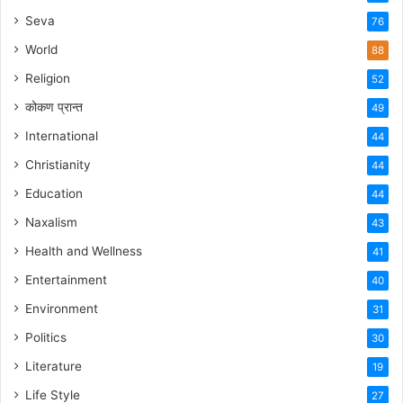
Seva
76
World
88
Religion
52
कोकण प्रान्त
49
International
44
Christianity
44
Education
44
Naxalism
43
Health and Wellness
41
Entertainment
40
Environment
31
Politics
30
Literature
19
Life Style
27