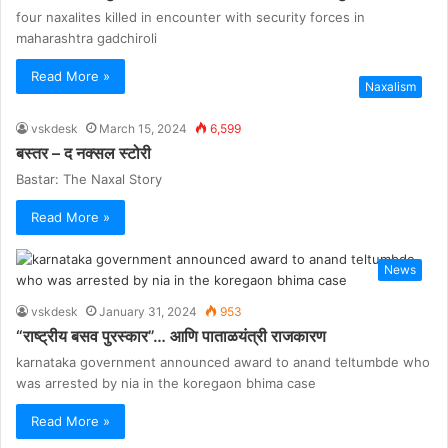
four naxalites killed in encounter with security forces in
maharashtra gadchiroli
Read More »
Naxalism
vskdesk
March 15, 2024
6,599
बस्तर – द नक्सल स्टोरी
Bastar: The Naxal Story
Read More »
News
vskdesk
January 31, 2024
953
“राष्ट्रीय बसव पुरस्कार”… आणि पाताळयंत्री राजकारण
karnataka government announced award to anand teltumbde who
was arrested by nia in the koregaon bhima case
Read More »