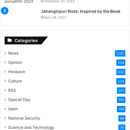
December 20, 2024
Jahangirpuri Riots: Inspired by the Book
April 28, 2022
Categories
News
1,137
Opinion
534
Hinduism
332
Culture
234
RSS
201
Special Day
150
Islam
144
National Security
98
Science and Technology
79