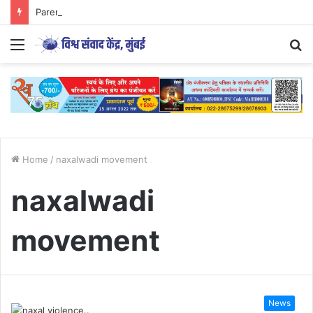
Parenting Has Its Limits….
Menu
S
fo
Home
/
naxalwadi movement
naxalwadi
movement
News