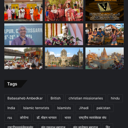
Tags
Babasaheb Ambedkar
British
christian missionaries
hindu
India
Islamic terrorists
Islamists
Jihadi
pakistan
rss
कोरोना
डॉ. मोहन भागवत
भारत
राष्ट्रीय स्वयंसेवक संघ
राष्ट्रीयस्वयंसेवकसंघ
संत एकनाथ महाराज
संत ज्ञानेश्वर महाराज
हिंदू