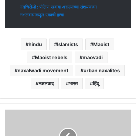
गडचिरोली : पोलिस खबऱ्या असल्याच्या संशयावरुन
नक्षलवाद्यांकडून एकाची हत्या
hindu
Islamists
Maoist
Maoist rebels
maovadi
naxalwadi movement
urban naxalites
नक्षलवाद
भारत
हिंदू