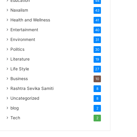
Education
44
Naxalism
43
Health and Wellness
41
Entertainment
40
Environment
31
Politics
30
Literature
19
Life Style
27
Business
10
Rashtra Sevika Samiti
8
Uncategorized
8
blog
2
Tech
2