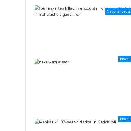
National Secur
Naxal
Naxal