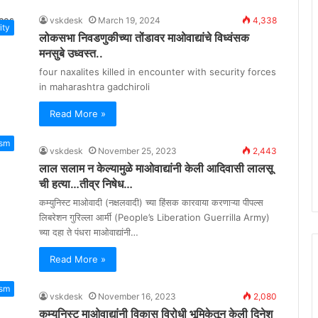
vskdesk
March 19, 2024
4,338
ity
लोकसभा निवडणुकीच्या तोंडावर माओवाद्यांचे विध्वंसक
मनसुबे उध्वस्त..
four naxalites killed in encounter with security forces
in maharashtra gadchiroli
Read More »
ism
vskdesk
November 25, 2023
2,443
लाल सलाम न केल्यामुळे माओवाद्यांनी केली आदिवासी लालसू
ची हत्या…तीव्र निषेध…
कम्युनिस्ट माओवादी (नक्षलवादी) च्या हिंसक कारवाया करणाऱ्या पीपल्स
लिबरेशन गुरिल्ला आर्मी (People’s Liberation Guerrilla Army)
च्या दहा ते पंधरा माओवाद्यांनी…
Read More »
ism
vskdesk
November 16, 2023
2,080
कम्युनिस्ट माओवाद्यांनी विकास विरोधी भूमिकेतून केली दिनेश