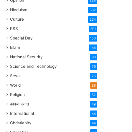
Opinion
534
Hinduism
332
Culture
234
RSS
201
Special Day
150
Islam
144
National Security
98
Science and Technology
79
Seva
76
World
88
Religion
52
कोकण प्रान्त
49
International
44
Christianity
44